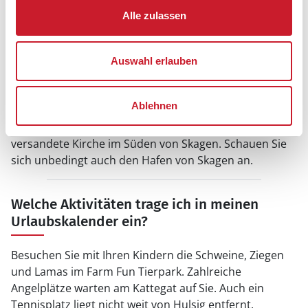
Umgebung gibt es auch einen Minigolfplatz.
Alle zulassen
Welche Sehenswürdigkeiten gibt es rund um
Auswahl erlauben
Hulsig?
Ablehnen
Die größten Adler der Welt begegnen Ihnen im
Örnerreservatet bei
Tversted
. Sehenswert ist auch die
versandete Kirche im Süden von Skagen. Schauen Sie
sich unbedingt auch den Hafen von Skagen an.
Welche Aktivitäten trage ich in meinen
Urlaubskalender ein?
Besuchen Sie mit Ihren Kindern die Schweine, Ziegen
und Lamas im Farm Fun Tierpark. Zahlreiche
Angelplätze warten am Kattegat auf Sie. Auch ein
Tennisplatz liegt nicht weit von Hulsig entfernt.