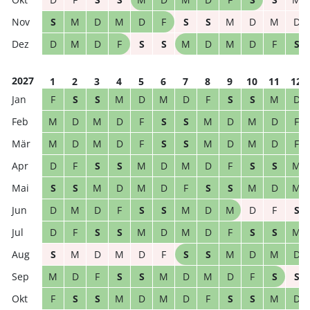
S
M
D
M
D
F
S
S
M
D
M
D
D
M
D
F
S
S
M
D
M
D
F
S
2027
1
2
3
4
5
6
7
8
9
10
11
12
F
S
S
M
D
M
D
F
S
S
M
D
M
D
M
D
F
S
S
M
D
M
D
F
M
D
M
D
F
S
S
M
D
M
D
F
D
F
S
S
M
D
M
D
F
S
S
M
S
S
M
D
M
D
F
S
S
M
D
M
D
M
D
F
S
S
M
D
M
D
F
S
D
F
S
S
M
D
M
D
F
S
S
M
S
M
D
M
D
F
S
S
M
D
M
D
M
D
F
S
S
M
D
M
D
F
S
S
F
S
S
M
D
M
D
F
S
S
M
D