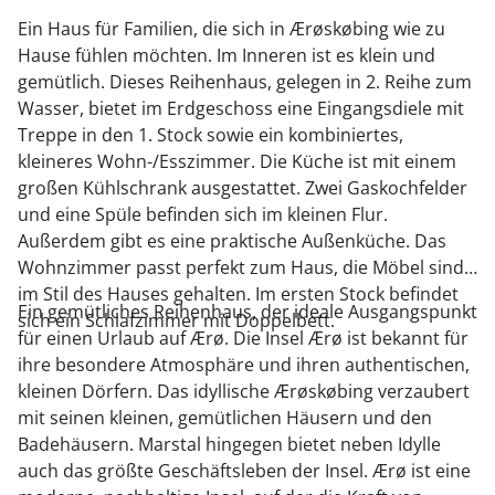
Ein Haus für Familien, die sich in Ærøskøbing wie zu
Hause fühlen möchten. Im Inneren ist es klein und
gemütlich. Dieses Reihenhaus, gelegen in 2. Reihe zum
Wasser, bietet im Erdgeschoss eine Eingangsdiele mit
Treppe in den 1. Stock sowie ein kombiniertes,
kleineres Wohn-/Esszimmer. Die Küche ist mit einem
großen Kühlschrank ausgestattet. Zwei Gaskochfelder
und eine Spüle befinden sich im kleinen Flur.
Außerdem gibt es eine praktische Außenküche. Das
Wohnzimmer passt perfekt zum Haus, die Möbel sind
im Stil des Hauses gehalten. Im ersten Stock befindet
Ein gemütliches Reihenhaus, der ideale Ausgangspunkt
sich ein Schlafzimmer mit Doppelbett.
für einen Urlaub auf Ærø. Die Insel Ærø ist bekannt für
ihre besondere Atmosphäre und ihren authentischen,
kleinen Dörfern. Das idyllische Ærøskøbing verzaubert
mit seinen kleinen, gemütlichen Häusern und den
Badehäusern. Marstal hingegen bietet neben Idylle
auch das größte Geschäftsleben der Insel. Ærø ist eine