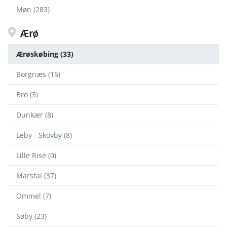
Møn (283)
Ærø
Ærøskøbing (33)
Borgnæs (15)
Bro (3)
Dunkær (8)
Leby - Skovby (8)
Lille Rise (0)
Marstal (37)
Ommel (7)
Søby (23)