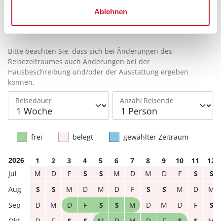
Anzahl Reisende auswählen
Ablehnen
Anreisetag im Belegungskalender anklicken
Sie bekommen Verfügbarkeit und Preis angezeigt
Bitte beachten Sie, dass sich bei Änderungen des
Reisezeitraumes auch Änderungen bei der
Hausbeschreibung und/oder der Ausstattung ergeben
können.
Reisedauer
Anzahl Reisende
frei
belegt
gewählter Zeitraum
2026
1
2
3
4
5
6
7
8
9
10
11
12
M
D
F
S
S
M
D
M
D
F
S
S
S
S
M
D
M
D
F
S
S
M
D
M
D
M
D
F
S
S
M
D
M
D
F
S
D
F
S
S
M
D
M
D
F
S
S
M