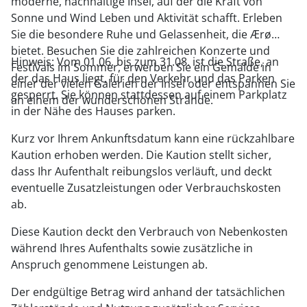
moderne, nachhaltige Insel, auf der die Kraft von
Sonne und Wind Leben und Aktivität schafft. Erleben
Sie die besondere Ruhe und Gelassenheit, die Ærø
bietet. Besuchen Sie die zahlreichen Konzerte und
Hinweis: Vom 01.06. bis zum 31.08. ist die Straße, an
Festivals im Sommer, erwerben Sie ein Gemälde in
der das Haus liegt, für den Verkehr und das Parken
einer der vielen Galerien der Insel oder entspannen Sie
gesperrt. Sie können stattdessen auf einem Parkplatz
an einem der wunderschönen Strände.
in der Nähe des Hauses parken.
Kurz vor Ihrem Ankunftsdatum kann eine rückzahlbare
Kaution erhoben werden. Die Kaution stellt sicher,
dass Ihr Aufenthalt reibungslos verläuft, und deckt
eventuelle Zusatzleistungen oder Verbrauchskosten
ab.
Diese Kaution deckt den Verbrauch von Nebenkosten
während Ihres Aufenthalts sowie zusätzliche in
Anspruch genommene Leistungen ab.
Der endgültige Betrag wird anhand der tatsächlichen