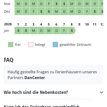
M
D
M
D
F
S
S
M
D
M
D
F
M
D
F
S
S
M
D
M
D
F
S
S
2028
1
2
3
4
5
6
7
8
9
10
11
12
S
S
M
D
M
D
F
S
frei
belegt
gewählter Zeitraum
FAQ
Häufig gestellte Fragen zu Ferienhäusern unseres
Partners
DanCenter
.
Wie hoch sind die Nebenkosten?