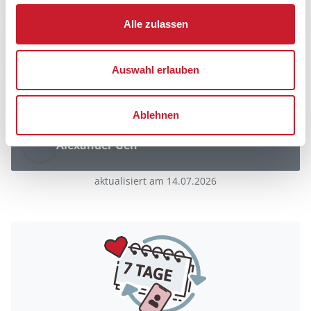
Ferienhaus nah am Strand von Marstal
Alle zulassen
Auswahl erlauben
Alle Ferienhäuser auf Ærø anzeigen
Ablehnen
Alexander Geh
aktualisiert am 14.07.2026