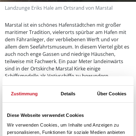
Landzunge Eriks Hale am Ortsrand von Marstal
Marstal ist ein schönes Hafenstädtchen mit großer
maritimer Tradition, vielerorts spürbar am Hafen mit
dem Fähranleger, der verbliebenen Werft und vor
allem dem Seefahrtsmuseum. In diesem Viertel gibt es
auch noch enge Gassen und niedrige Häuschen,
teilweise mit Fachwerk. Ein paar Meter landeinwärts
sind in der Ortskirche Marstal Kirke einige
Schiffsmodelle als Votivschiffe zu bewundern.
Interessant und kurzweilig ist auch ein Abstecher auf
den Friedhof, wo selbst die Grabsteine vom maritimen
Zustimmung
Details
Über Cookies
Sprachgebrauch der Insulaner geprägt sind.
Fakten zu Marstal
Diese Webseite verwendet Cookies
Wir verwenden Cookies, um Inhalte und Anzeigen zu
Lage
personalisieren, Funktionen für soziale Medien anbieten