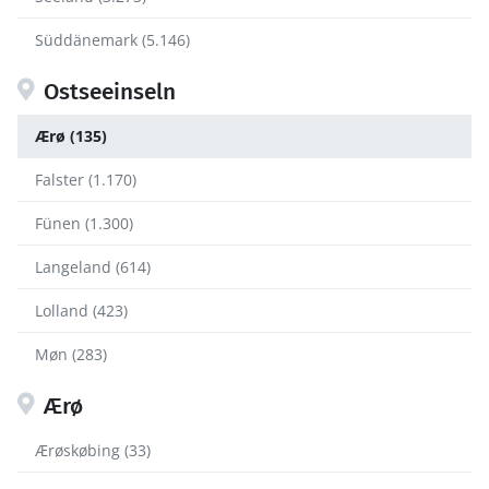
Süddänemark (5.146)
Ostseeinseln
Ærø (135)
Falster (1.170)
Fünen (1.300)
Langeland (614)
Lolland (423)
Møn (283)
Ærø
Ærøskøbing (33)