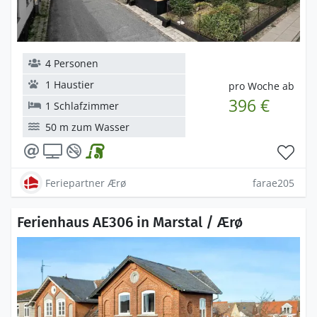
4 Personen
1 Haustier
pro Woche ab
396 €
1 Schlafzimmer
50 m zum Wasser
Feriepartner Ærø
farae205
Ferienhaus AE306 in Marstal / Ærø