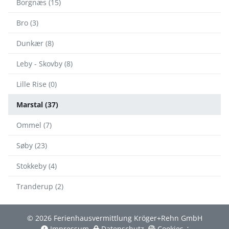
Borgnæs (15)
Bro (3)
Dunkær (8)
Leby - Skovby (8)
Lille Rise (0)
Marstal (37)
Ommel (7)
Søby (23)
Stokkeby (4)
Tranderup (2)
© 2026 Ferienhausvermittlung Kröger+Rehn GmbH
Impressum
Datenschutz
Cookies
∴