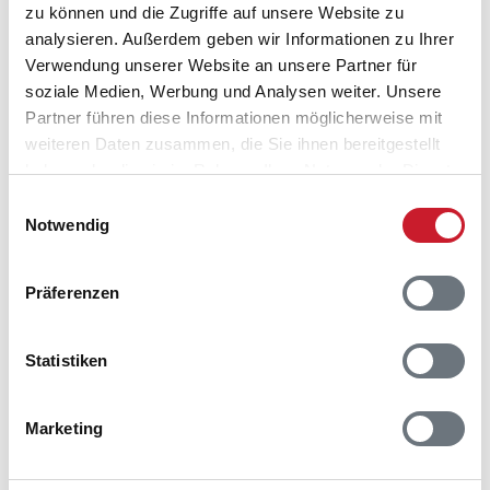
ganz im Osten von Ærø
zu können und die Zugriffe auf unsere Website zu
analysieren. Außerdem geben wir Informationen zu Ihrer
Dokumentiert
Verwendung unserer Website an unsere Partner für
Seit dem 16. Jahrhundert
soziale Medien, Werbung und Analysen weiter. Unsere
Partner führen diese Informationen möglicherweise mit
Einwohnerzahl
weiteren Daten zusammen, die Sie ihnen bereitgestellt
2.077
haben oder die sie im Rahmen Ihrer Nutzung der Dienste
gesammelt haben.
Einwilligungsauswahl
Attraktionen
Notwendig
Seefahrtmuseum, Hafen, Strand Eriks Hale
Fährverbindung
Präferenzen
Rudkøbing/Langeland
Statistiken
Region
Syddanmark
Marketing
Stand: 2024