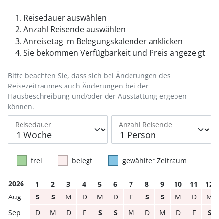
Reisedauer auswählen
Anzahl Reisende auswählen
Anreisetag im Belegungskalender anklicken
Sie bekommen Verfügbarkeit und Preis angezeigt
Bitte beachten Sie, dass sich bei Änderungen des
Reisezeitraumes auch Änderungen bei der
Hausbeschreibung und/oder der Ausstattung ergeben
können.
Reisedauer
Anzahl Reisende
frei
belegt
gewählter Zeitraum
2026
1
2
3
4
5
6
7
8
9
10
11
12
S
S
M
D
M
D
F
S
S
M
D
M
D
M
D
F
S
S
M
D
M
D
F
S