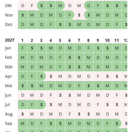
D
F
S
S
M
D
M
D
F
S
S
M
S
M
D
M
D
F
S
S
M
D
M
D
D
M
D
F
S
S
M
D
M
D
F
S
2027
1
2
3
4
5
6
7
8
9
10
11
12
F
S
S
M
D
M
D
F
S
S
M
D
M
D
M
D
F
S
S
M
D
M
D
F
M
D
M
D
F
S
S
M
D
M
D
F
D
F
S
S
M
D
M
D
F
S
S
M
S
S
M
D
M
D
F
S
S
M
D
M
D
M
D
F
S
S
M
D
M
D
F
S
D
F
S
S
M
D
M
D
F
S
S
M
S
M
D
M
D
F
S
S
M
D
M
D
M
D
F
S
S
M
D
M
D
F
S
S