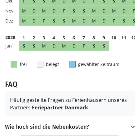
F
S
S
M
D
M
D
F
S
S
M
D
M
D
M
D
F
S
S
M
D
M
D
F
M
D
F
S
S
M
D
M
D
F
S
S
2028
1
2
3
4
5
6
7
8
9
10
11
12
S
S
M
D
M
D
F
S
S
frei
belegt
gewählter Zeitraum
FAQ
Häufig gestellte Fragen zu Ferienhäusern unseres
Partners
Feriepartner Danmark
.
Wie hoch sind die Nebenkosten?