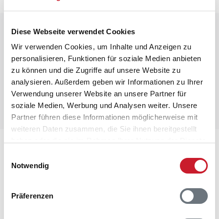
Raumaufteilung
Diese Webseite verwendet Cookies
Wir verwenden Cookies, um Inhalte und Anzeigen zu
personalisieren, Funktionen für soziale Medien anbieten
zu können und die Zugriffe auf unsere Website zu
analysieren. Außerdem geben wir Informationen zu Ihrer
Verwendung unserer Website an unsere Partner für
soziale Medien, Werbung und Analysen weiter. Unsere
Partner führen diese Informationen möglicherweise mit
weiteren Daten zusammen, die Sie ihnen bereitgestellt
haben oder die sie im Rahmen Ihrer Nutzung der Dienste
Lageplan
gesammelt haben.
Einwilligungsauswahl
Notwendig
Adresse
Ferienhaus AE297
Nørregade 8
Präferenzen
Ærøskøbing