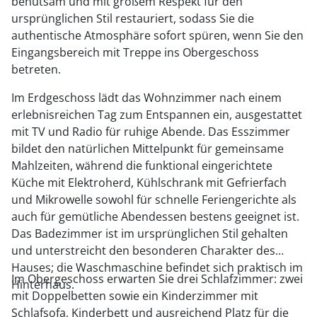
behutsam und mit großem Respekt für den
ursprünglichen Stil restauriert, sodass Sie die
authentische Atmosphäre sofort spüren, wenn Sie den
Eingangsbereich mit Treppe ins Obergeschoss
betreten.
Im Erdgeschoss lädt das Wohnzimmer nach einem
erlebnisreichen Tag zum Entspannen ein, ausgestattet
mit TV und Radio für ruhige Abende. Das Esszimmer
bildet den natürlichen Mittelpunkt für gemeinsame
Mahlzeiten, während die funktional eingerichtete
Küche mit Elektroherd, Kühlschrank mit Gefrierfach
und Mikrowelle sowohl für schnelle Feriengerichte als
auch für gemütliche Abendessen bestens geeignet ist.
Das Badezimmer ist im ursprünglichen Stil gehalten
und unterstreicht den besonderen Charakter des
Hauses; die Waschmaschine befindet sich praktisch im
Im Obergeschoss erwarten Sie drei Schlafzimmer: zwei
Hinterhaus.
mit Doppelbetten sowie ein Kinderzimmer mit
Schlafsofa, Kinderbett und ausreichend Platz für die