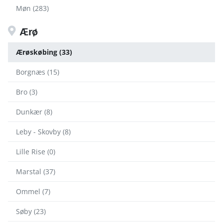
Møn (283)
Ærø
Ærøskøbing (33)
Borgnæs (15)
Bro (3)
Dunkær (8)
Leby - Skovby (8)
Lille Rise (0)
Marstal (37)
Ommel (7)
Søby (23)