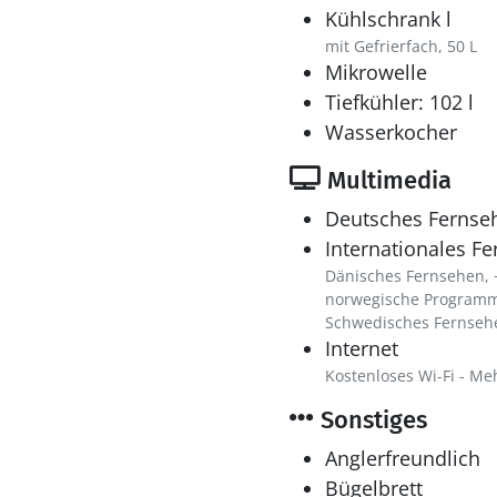
Kühlschrank l
mit Gefrierfach, 50 L
Mikrowelle
Tiefkühler: 102 l
Wasserkocher
Multimedia
Deutsches Fernse
Internationales F
Dänisches Fernsehen, 
norwegische Program
Schwedisches Fernseh
Internet
Kostenloses Wi-Fi - Me
Sonstiges
Anglerfreundlich
Bügelbrett