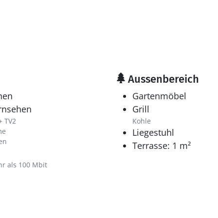
Aussenbereich
hen
Gartenmöbel
ernsehen
Grill
+ TV2
Kohle
me
Liegestuhl
en
Terrasse: 1 m²
hr als 100 Mbit