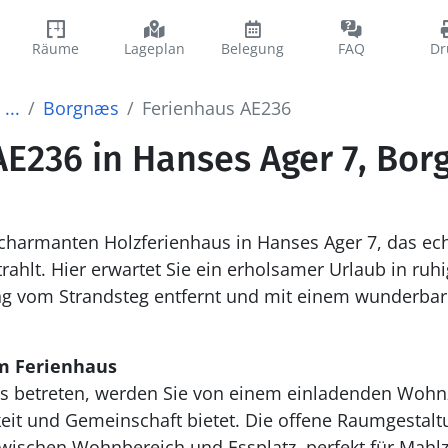
Räume
Lageplan
Belegung
FAQ
Dr
...
Borgnæs
Ferienhaus AE236
AE236 in Hanses Ager 7, Bo
harmanten Holzferienhaus in Hanses Ager 7, das ec
rahlt. Hier erwartet Sie ein erholsamer Urlaub in ru
ng vom Strandsteg entfernt und mit einem wunderbare
m Ferienhaus
us betreten, werden Sie von einem einladenden Woh
keit und Gemeinschaft bietet. Die offene Raumgestalt
zwischen Wohnbereich und Essplatz, perfekt für Mahl