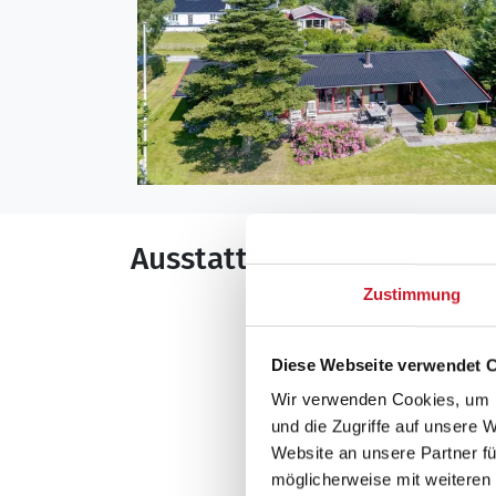
Ausstattung
Zustimmung
Allgemeines
Anzahl Personen: 
Diese Webseite verwendet 
Baujahr: 1986
Wir verwenden Cookies, um I
Carport
und die Zugriffe auf unsere 
Grundstücksfläche
Website an unsere Partner fü
Garten
möglicherweise mit weiteren