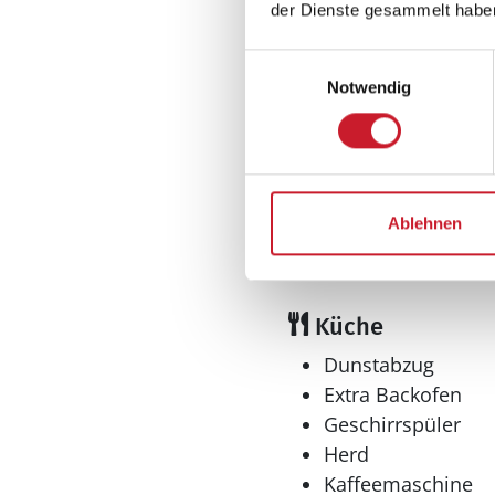
Inkl. Endreinigung
der Dienste gesammelt habe
Nichtraucher
Renovierung: 202
Einwilligungsauswahl
Notwendig
Wohnfläche: 94 m
Wohnbereich
Kaminofen
Ablehnen
Küche
Dunstabzug
Extra Backofen
Geschirrspüler
Herd
Kaffeemaschine