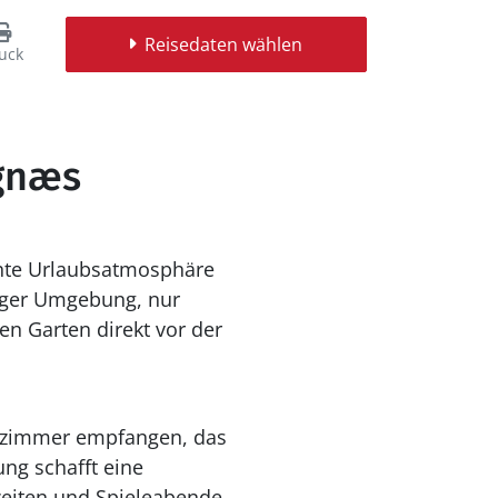
Reisedaten wählen
uck
rgnæs
hte Urlaubsatmosphäre
higer Umgebung, nur
n Garten direkt vor der
nzimmer empfangen, das
ung schafft eine
zeiten und Spieleabende