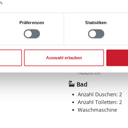
Abstand Wasser: 10
n.
Meer
1
Präferenzen
Statistiken
²
Schlafbereich
Anzahl Doppelbetten
140x200 cm
Auswahl erlauben
180x200 cm
Anzahl Schlafcouches
140x200 cm
Bad
Anzahl Duschen: 2
Anzahl Toiletten: 2
Waschmaschine