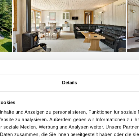
Details
Entfernungen
6
Abstand Einkauf: 2.
Cookies
Abstand Golfplatz: 1
nhalte und Anzeigen zu personalisieren, Funktionen für soziale
Abstand Restaurant:
Website zu analysieren. Außerdem geben wir Informationen zu I
: 820 m²
Abstand Strand: 100
r soziale Medien, Werbung und Analysen weiter. Unsere Partner
Sand-/Steinstrand
 Daten zusammen, die Sie ihnen bereitgestellt haben oder die s