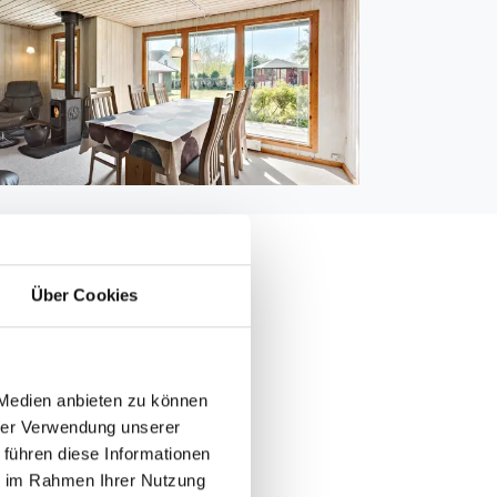
Über Cookies
000 m
5.000 m
 Medien anbieten zu können
 2.000 m
hrer Verwendung unserer
 m
 führen diese Informationen
ie im Rahmen Ihrer Nutzung