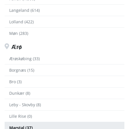
Langeland (614)
Lolland (422)
Møn (283)
Ærø
Ærøskøbing (33)
Borgnæs (15)
Bro (3)
Dunkær (8)
Leby - Skovby (8)
Lille Rise (0)
Marstal (37)