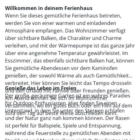
Willkommen in deinem Ferienhaus
Wenn Sie dieses gemütliche Ferienhaus betreten,
werden Sie von einer warmen und einladenden
Atmosphäre empfangen. Das Wohnzimmer verfügt
über sichtbare Balken, die Charakter und Charme
verleihen, und mit der Wärmepumpe ist das ganze Jahr
über eine angenehme Temperatur gewährleistet. Im
Esszimmer, das ebenfalls sichtbare Balken hat, können
Sie gemütliche Abendessen vor dem Kaminofen
genießen, der sowohl Wärme als auch Gemütlichkeit
verbreitet. Hier können Sie leicht das Tempo drosseln
Genieße das Leben im Freien
und den Urlaub mit Familie oder Freunden genießen.
Der große, geräumige Garten ist ein wahres Paradies
Am Abend können Sie sich im Wohnzimmer
für Outdoor-Enthusiasten. Hier finden Sie einen
versammeln, wo ein gutes Buch oder ein Film auf dem
Unterstand, in dem Sie unter den Sternen schlafen
Sofa den Tag auf beste Weise abschließen kann.
und der Natur ganz nah kommen können. Der Rasen
ist perfekt für Ballspiele, Spiele und Entspannung,
während die Feuerstelle zu gemütlichen Abenden mit