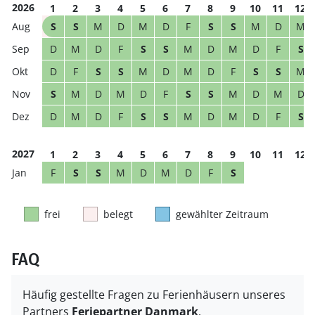
2026
1
2
3
4
5
6
7
8
9
10
11
12
S
S
M
D
M
D
F
S
S
M
D
M
D
M
D
F
S
S
M
D
M
D
F
S
D
F
S
S
M
D
M
D
F
S
S
M
S
M
D
M
D
F
S
S
M
D
M
D
D
M
D
F
S
S
M
D
M
D
F
S
2027
1
2
3
4
5
6
7
8
9
10
11
12
F
S
S
M
D
M
D
F
S
frei
belegt
gewählter Zeitraum
FAQ
Häufig gestellte Fragen zu Ferienhäusern unseres
Partners
Feriepartner Danmark
.