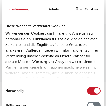
Die aktuellen Verbrauchskosten finden Sie im
nächsten Schritt im Buchungsformular.
Zustimmung
Details
Über Cookies
Diese Webseite verwendet Cookies
Raumaufteilung
Wir verwenden Cookies, um Inhalte und Anzeigen zu
personalisieren, Funktionen für soziale Medien anbieten
zu können und die Zugriffe auf unsere Website zu
analysieren. Außerdem geben wir Informationen zu Ihrer
Verwendung unserer Website an unsere Partner für
soziale Medien, Werbung und Analysen weiter. Unsere
Partner führen diese Informationen möglicherweise mit
weiteren Daten zusammen, die Sie ihnen bereitgestellt
haben oder die sie im Rahmen Ihrer Nutzung der Dienste
gesammelt haben.
Einwilligungsauswahl
Lageplan
Notwendig
Adresse
Präferenzen