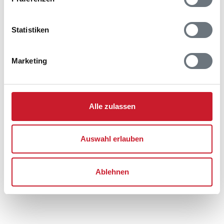
Ferienhaus AE222
Trousløkkevej 1
Trousløkke
Statistiken
5960 Marstal
Marketing
Alle zulassen
Auswahl erlauben
Ablehnen