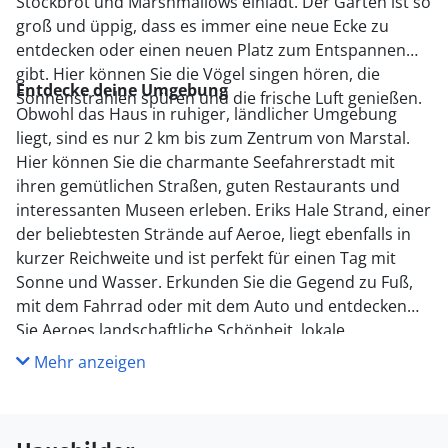
Stockbrot und Marshmallows einlädt. Der Garten ist so
groß und üppig, dass es immer eine neue Ecke zu
entdecken oder einen neuen Platz zum Entspannen
gibt. Hier können Sie die Vögel singen hören, die
Entdecke deine Umgebung
Sonnenstrahlen spüren und die frische Luft genießen.
Obwohl das Haus in ruhiger, ländlicher Umgebung
liegt, sind es nur 2 km bis zum Zentrum von Marstal.
Hier können Sie die charmante Seefahrerstadt mit
ihren gemütlichen Straßen, guten Restaurants und
interessanten Museen erleben. Eriks Hale Strand, einer
der beliebtesten Strände auf Aeroe, liegt ebenfalls in
kurzer Reichweite und ist perfekt für einen Tag mit
Sonne und Wasser. Erkunden Sie die Gegend zu Fuß,
mit dem Fahrrad oder mit dem Auto und entdecken
Sie Aeroes landschaftliche Schönheit, lokale
Spezialitäten und historische Sehenswürdigkeiten. Es
Mehr anzeigen
gibt für jeden Geschmack etwas, ob Sie Entspannung
oder Abenteuer suchen.