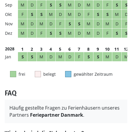
M
D
F
S
S
M
D
M
D
F
S
S
F
S
S
M
D
M
D
F
S
S
M
D
M
D
M
D
F
S
S
M
D
M
D
F
M
D
F
S
S
M
D
M
D
F
S
S
2028
1
2
3
4
5
6
7
8
9
10
11
12
S
S
M
D
M
D
F
S
S
M
D
M
frei
belegt
gewählter Zeitraum
FAQ
Häufig gestellte Fragen zu Ferienhäusern unseres
Partners
Feriepartner Danmark
.