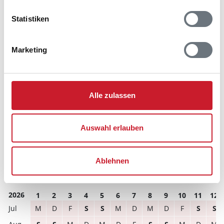
Belegungskalender
Statistiken
Reisedauer auswählen
Anzahl Reisende auswählen
Anreisetag im Belegungskalender anklicken
Marketing
Sie bekommen Verfügbarkeit und Preis angezeigt
Bitte beachten Sie, dass sich bei Änderungen des
Reisezeitraumes auch Änderungen bei der
Alle zulassen
Hausbeschreibung und/oder der Ausstattung ergeben
können.
Auswahl erlauben
Reisedauer
Anzahl Reisende
Ablehnen
frei
belegt
gewählter Zeitraum
2026
1
2
3
4
5
6
7
8
9
10
11
12
M
D
F
S
S
M
D
M
D
F
S
S