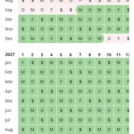
S
S
M
D
M
D
F
S
S
M
D
M
D
M
D
F
S
S
M
D
M
D
F
S
D
F
S
S
M
D
M
D
F
S
S
M
S
M
D
M
D
F
S
S
M
D
M
D
D
M
D
F
S
S
M
D
M
D
F
S
2027
1
2
3
4
5
6
7
8
9
10
11
12
F
S
S
M
D
M
D
F
S
S
M
D
M
D
M
D
F
S
S
M
D
M
D
F
M
D
M
D
F
S
S
M
D
M
D
F
D
F
S
S
M
D
M
D
F
S
S
M
S
S
M
D
M
D
F
S
S
M
D
M
D
M
D
F
S
S
M
D
M
D
F
S
D
F
S
S
M
D
M
D
F
S
S
M
S
M
D
M
D
F
S
S
M
D
M
D