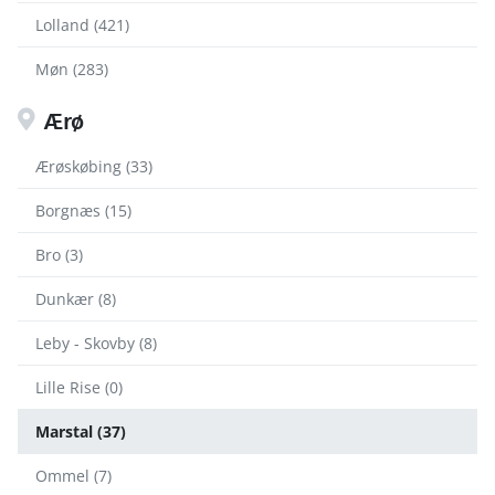
Lolland (421)
Møn (283)
Ærø
Ærøskøbing (33)
Borgnæs (15)
Bro (3)
Dunkær (8)
Leby - Skovby (8)
Lille Rise (0)
Marstal (37)
Ommel (7)