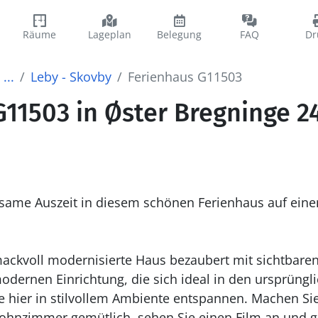
Räume
Lageplan
Belegung
FAQ
Dr
...
Leby - Skovby
Ferienhaus G11503
11503 in Øster Bregninge 24
same Auszeit in diesem schönen Ferienhaus auf eine
ackvoll modernisierte Haus bezaubert mit sichtbare
dernen Einrichtung, die sich ideal in den ursprüng
ie hier in stilvollem Ambiente entspannen. Machen Sie
hnzimmer gemütlich, sehen Sie einen Film an und g