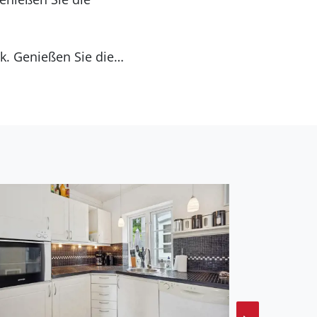
k. Genießen Sie die
 Terrasse.
s mit gepflasterten
siklokalen und vielen
 sich ein schöner
 spannenden Ausflügen.