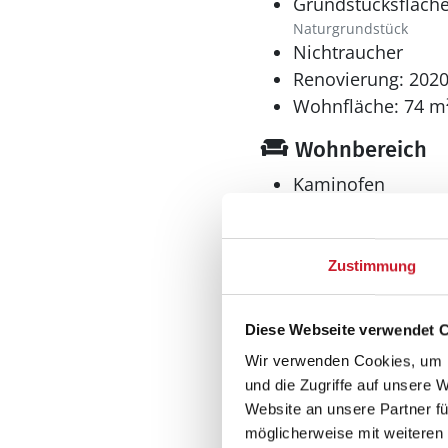
Grundstücksfläche
Naturgrundstück
Nichtraucher
Renovierung: 202
Wohnfläche: 74 m
Wohnbereich
Kaminofen
Küche
Zustimmung
Geschirrspüler
Herd
Diese Webseite verwendet 
El-Kochplatten/Ofen
Kaffeemaschine
Wir verwenden Cookies, um I
und die Zugriffe auf unsere 
Kühlschrank
Website an unsere Partner fü
Mikrowelle
möglicherweise mit weiteren
Tiefkühler: 30 l