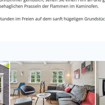
behaglichen Prasseln der Flammen im Kaminofen.
tunden im Freien auf dem sanft hügeligen Grundstüc
ge Sommerabende mit leckeren Grillgerichten auf der
 am besten erhaltenen alten Handelsstädte Dänemark
rn und einer im Sommer lebhaften Umgebung mit Mu
lbarer Verlängerung des gemütlichen Hafens befindet
nd.
l geeignet für einen Urlaub mit Strandvergnügen und