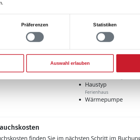
n.
Multimedia
Präferenzen
Statistiken
Deutsches Fernsehe
Internet
WLAN
Sonstiges
Auswahl erlauben
Fußbodenheizung
Fußbodenheizung im Bad
Haustyp
Ferienhaus
Wärmepumpe
rauchskosten
uchskosten finden Sie im nächsten Schritt im Buchun