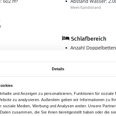
: 602 m²
Abstand Wasser: 2.0
Meer/Sandstrand
0
²
Schlafbereich
Anzahl Doppelbetten
Anzahl Schlafzimmer
Bad
Details
Anzahl Duschen: 1
Anzahl Badezimmer:
Cookies
Anzahl Toiletten: 1
nhalte und Anzeigen zu personalisieren, Funktionen für soziale
Dusche
Website zu analysieren. Außerdem geben wir Informationen zu I
Waschmaschine
r soziale Medien, Werbung und Analysen weiter. Unsere Partner
 Daten zusammen, die Sie ihnen bereitgestellt haben oder die s