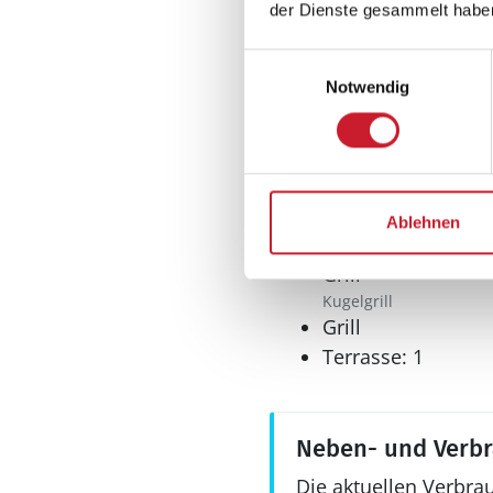
der Dienste gesammelt habe
Tiefkühlschrank
Einwilligungsauswahl
Wellness
Notwendig
Whirlpool
Aussenbereich
Ablehnen
Gartenmöbel
Grill
Kugelgrill
Grill
Terrasse: 1
Neben- und Verb
Die aktuellen Verbra