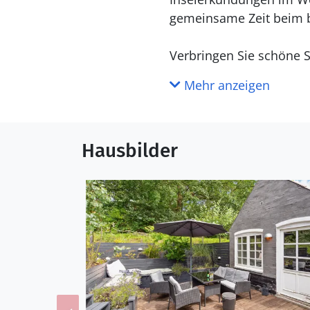
gemeinsame Zeit beim 
Verbringen Sie schöne S
Sonne und herrliche lan
Mehr anzeigen
Ærøskøbing ist eine der
Straßen, Fachwerkhäuse
Hausbilder
Restaurants. In unmitte
kinderfreundlicher Stra
Das Ferienhaus ist idea