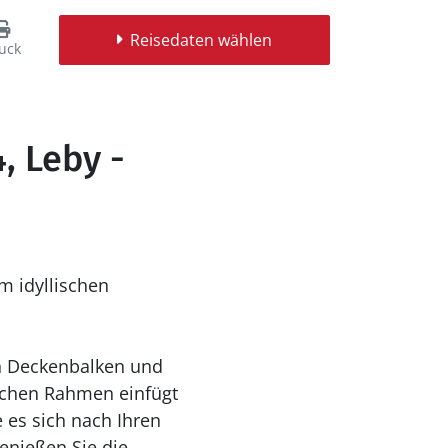
Reisedaten wählen
uck
, Leby -
m idyllischen
n Deckenbalken und
lichen Rahmen einfügt
 es sich nach Ihren
enießen Sie die