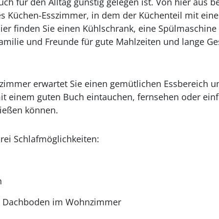
uch für den Alltag günstig gelegen ist. Von hier aus b
hes Küchen-Esszimmer, in dem der Küchenteil mit e
Hier finden Sie einen Kühlschrank, eine Spülmaschine 
amilie und Freunde für gute Mahlzeiten und lange G
mmer erwartet Sie einen gemütlichen Essbereich u
mit einem guten Buch eintauchen, fernsehen oder ein
nießen können.
rei Schlafmöglichkeiten:
n
em Dachboden im Wohnzimmer