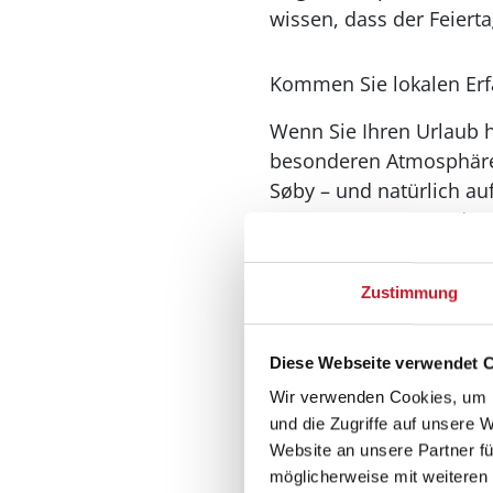
wissen, dass der Feiert
Kommen Sie lokalen Er
Wenn Sie Ihren Urlaub h
besonderen Atmosphäre d
Søby – und natürlich auf
wunderschöne Wanderung 
und kleine, stimmungsv
Zustimmung
Bei Feriepartner auf Ærø
Urlaubserlebnis zu biete
Diese Webseite verwendet 
der ruhige Strand oder 
Wir verwenden Cookies, um I
und die Zugriffe auf unsere 
Willkommen in Ærø. Wil
Website an unsere Partner fü
möglicherweise mit weiteren