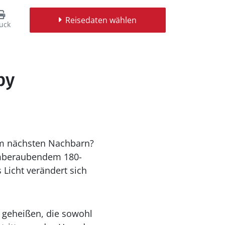
Reisedaten wählen
uck
by
em nächsten Nachbarn?
emberaubendem 180-
 Licht verändert sich
 geheißen, die sowohl