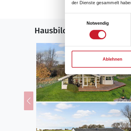
Mehr anzeigen
der Dienste gesammelt habe
Einwilligungsauswahl
Notwendig
Hausbilder
Ablehnen