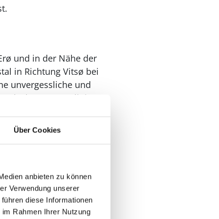
t.
Ærø und in der Nähe der
al in Richtung Vitsø bei
ine unvergessliche und
e Flächen, Küstenlinien
Über Cookies
nen das beste
– sei es das gute Eis,
e den Atem raubt.
 Medien anbieten zu können
hrer Verwendung unserer
rz.
 führen diese Informationen
ie im Rahmen Ihrer Nutzung