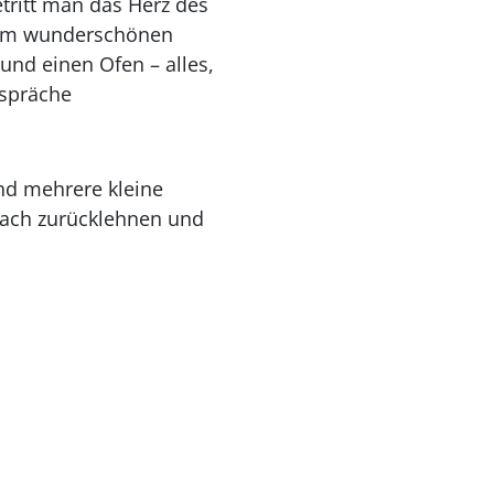
etritt man das Herz des
inem wunderschönen
und einen Ofen – alles,
espräche
nd mehrere kleine
fach zurücklehnen und