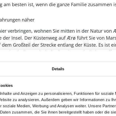
ag am besten ist, wenn die ganze Familie zusammen is
fahrungen näher
ier verbringen, wohnen Sie mitten in der Natur von 
er Insel. Der Küstenweg auf Ærø führt Sie von Marst
 dem Großteil der Strecke entlang der Küste. Es ist e
durch die Landschaft, die wir so sehr lieben: offen
olle Orte entlang des Weges.
Details
 sind wir leidenschaftlich für die Insel und dafür, Ih
n. Wir führen Sie gerne zu unseren eigenen Favoriten 
Cookies
die Wanderung, die Ihnen auf genau die richtige Weis
nhalte und Anzeigen zu personalisieren, Funktionen für soziale
Website zu analysieren. Außerdem geben wir Informationen zu I
lkommen zu einem Urlaub mit Aussicht – und mit He
r soziale Medien, Werbung und Analysen weiter. Unsere Partner
 Daten zusammen, die Sie ihnen bereitgestellt haben oder die s