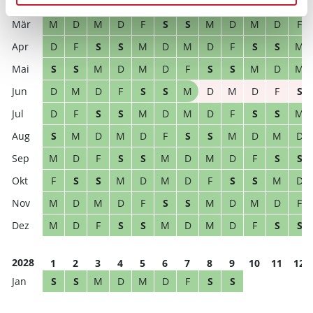
M
D
M
D
F
S
S
M
D
M
D
F
M
D
M
D
F
S
S
M
D
M
D
F
D
F
S
S
M
D
M
D
F
S
S
M
S
S
M
D
M
D
F
S
S
M
D
M
D
M
D
F
S
S
M
D
M
D
F
S
D
F
S
S
M
D
M
D
F
S
S
M
S
M
D
M
D
F
S
S
M
D
M
D
M
D
F
S
S
M
D
M
D
F
S
S
F
S
S
M
D
M
D
F
S
S
M
D
M
D
M
D
F
S
S
M
D
M
D
F
M
D
F
S
S
M
D
M
D
F
S
S
2028
1
2
3
4
5
6
7
8
9
10
11
12
S
S
M
D
M
D
F
S
S