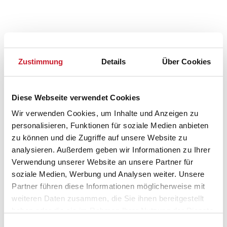
Zustimmung
Details
Über Cookies
Diese Webseite verwendet Cookies
Wir verwenden Cookies, um Inhalte und Anzeigen zu
Belegungskalender
personalisieren, Funktionen für soziale Medien anbieten
zu können und die Zugriffe auf unsere Website zu
Reisedauer auswählen
analysieren. Außerdem geben wir Informationen zu Ihrer
Anzahl Reisende auswählen
Verwendung unserer Website an unsere Partner für
Anreisetag im Belegungskalender anklicken
soziale Medien, Werbung und Analysen weiter. Unsere
Sie bekommen Verfügbarkeit und Preis angezeigt
Partner führen diese Informationen möglicherweise mit
weiteren Daten zusammen, die Sie ihnen bereitgestellt
Bitte beachten Sie, dass sich bei Änderungen des
haben oder die sie im Rahmen Ihrer Nutzung der Dienste
Reisezeitraumes auch Änderungen bei der
gesammelt haben.
Einwilligungsauswahl