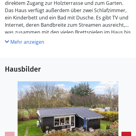
direktem Zugang zur Holzterrasse und zum Garten.
Das Haus verfügt außerdem über zwei Schlafzimmer,
ein Kinderbett und ein Bad mit Dusche. Es gibt TV und
Internet, deren Bandbreite zum Streamen ausreicht,
was zusammen mit den vielen Brettspielen im Haus bis
in die Abendstunden für Unterhaltung sorgt. Zum
Mehr anzeigen
Wasser sind es auf beiden Seiten der Insel 10
Gehminuten, der Strand am Yachthafen ist besonders
kinderfreundlich.
Hausbilder