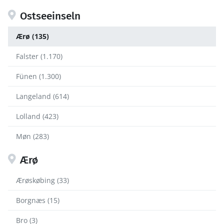
Ostseeinseln
Ærø (135)
Falster (1.170)
Fünen (1.300)
Langeland (614)
Lolland (423)
Møn (283)
Ærø
Ærøskøbing (33)
Borgnæs (15)
Bro (3)