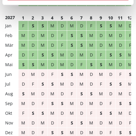
D
M
D
F
S
S
M
D
M
D
F
S
2027
1
2
3
4
5
6
7
8
9
10
11
12
F
S
S
M
D
M
D
F
S
S
M
D
M
D
M
D
F
S
S
M
D
M
D
F
M
D
M
D
F
S
S
M
D
M
D
F
D
F
S
S
M
D
M
D
F
S
S
M
S
S
M
D
M
D
F
S
S
M
D
M
D
M
D
F
S
S
M
D
M
D
F
S
D
F
S
S
M
D
M
D
F
S
S
M
S
M
D
M
D
F
S
S
M
D
M
D
M
D
F
S
S
M
D
M
D
F
S
S
F
S
S
M
D
M
D
F
S
S
M
D
M
D
M
D
F
S
S
M
D
M
D
F
M
D
F
S
S
M
D
M
D
F
S
S