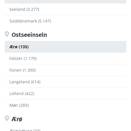
Seeland (3.277)
Süddänemark (5.147)
Ostseeinseln
Ærø (135)
Falster (1.170)
Fünen (1.300)
Langeland (614)
Lolland (422)
Møn (283)
Ærø
Ærøskøbing (33)