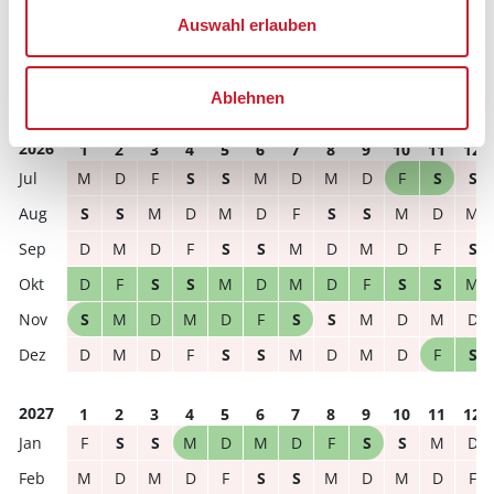
Reisedauer
Anzahl Reisende
Auswahl erlauben
frei
belegt
gewählter Zeitraum
Ablehnen
2026
1
2
3
4
5
6
7
8
9
10
11
12
M
D
F
S
S
M
D
M
D
F
S
S
S
S
M
D
M
D
F
S
S
M
D
M
D
M
D
F
S
S
M
D
M
D
F
S
D
F
S
S
M
D
M
D
F
S
S
M
S
M
D
M
D
F
S
S
M
D
M
D
D
M
D
F
S
S
M
D
M
D
F
S
2027
1
2
3
4
5
6
7
8
9
10
11
12
F
S
S
M
D
M
D
F
S
S
M
D
M
D
M
D
F
S
S
M
D
M
D
F