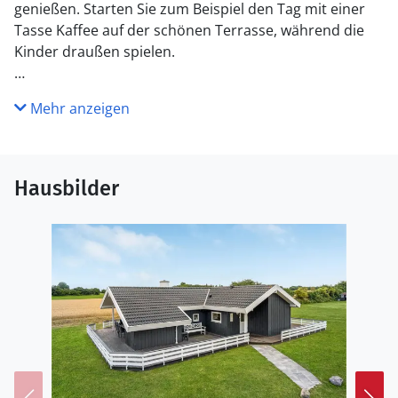
genießen. Starten Sie zum Beispiel den Tag mit einer
Tasse Kaffee auf der schönen Terrasse, während die
Kinder draußen spielen.
In der Umgebung vom Ferienhaus gibt es viele
Mehr anzeigen
Möglichkeiten für Aktivitäten mit der ganzen Familie.
Der Erlebnispark Universe ist nicht weit entfernt und
bietet Unterhaltung für alle. Zusätzlich bieten auch die
Natur und das charmante Städtchen Sønderborg mit
Hausbilder
Cafés und Boutiquen viel Abwechslung.