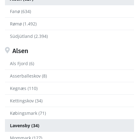
Fanø (634)
Rømø (1.492)
Südjütland (2.394)
Alsen
Als Fjord (6)
Asserballeskov (8)
Kegnæs (110)
Kettingskov (34)
Købingsmark (71)
Lavensby (34)
Mommark (127)