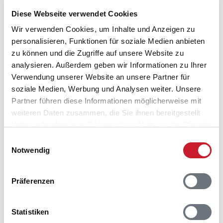
den Nordborg See herum erleben. Am Oldendoor See,
Diese Webseite verwendet Cookies
nahegelegen bei Nordborg, können Sie dem
vielfältigen Vogelleben lauschen. Wälder, Täler und
Wir verwenden Cookies, um Inhalte und Anzeigen zu
Hügel prägen die Landschaft von Alsen. Besuchen Sie
personalisieren, Funktionen für soziale Medien anbieten
auch den Buchenwald von 'Nørreskoven'. Mit einer
zu können und die Zugriffe auf unsere Website zu
Länge von 12 Kilometern gilt Nørreskoven als der
analysieren. Außerdem geben wir Informationen zu Ihrer
längste Buchenwald von Dänemark.
Verwendung unserer Website an unsere Partner für
soziale Medien, Werbung und Analysen weiter. Unsere
Partner führen diese Informationen möglicherweise mit
Wo kann ich bei Købingsmark angeln gehen?
weiteren Daten zusammen, die Sie ihnen bereitgestellt
haben oder die sie im Rahmen Ihrer Nutzung der Dienste
Dem Angler bieten sich rund um Købingsmark viele
gesammelt haben.
Einwilligungsauswahl
Optionen: Sie können an Süßwassersee Nordborg Sø
Notwendig
angeln gehen oder an der Küste. Vom Hafen in
Mommark aus können Sie sich auch auf den
Fischkutter begeben.
Präferenzen
Was bietet Købingsmark für Sportler?
Statistiken