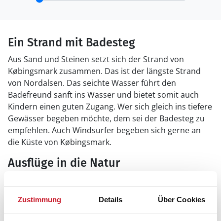
Ein Strand mit Badesteg
Aus Sand und Steinen setzt sich der Strand von
Købingsmark zusammen. Das ist der längste Strand
von Nordalsen. Das seichte Wasser führt den
Badefreund sanft ins Wasser und bietet somit auch
Kindern einen guten Zugang. Wer sich gleich ins tiefere
Gewässer begeben möchte, dem sei der Badesteg zu
empfehlen. Auch Windsurfer begeben sich gerne an
die Küste von Købingsmark.
Ausflüge in die Natur
Die Buchten Mjels Vig und Dyvig liegen kaum fünf
Kilometer südlich von Købingsmark entfernt. Hügelige
Zustimmung
Details
Über Cookies
Aussichtspunkte bieten einen herrlichen Blick auf die
Landschaft. Eine schöne Wanderung können Sie um