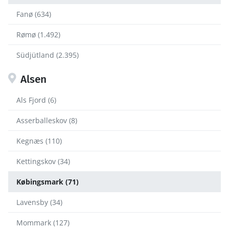
Fanø (634)
Rømø (1.492)
Südjütland (2.395)
Alsen
Als Fjord (6)
Asserballeskov (8)
Kegnæs (110)
Kettingskov (34)
Købingsmark (71)
Lavensby (34)
Mommark (127)