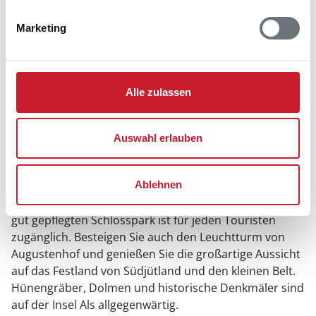
Den nächsten Golfclub können Sie in Nordborg
Marketing
besuchen. Im Nordhals Idrætscenter befindet sich eine
Schwimmhalle und verschiedene Fahrradrouten
führen Sie durch die ganze Landschaft. Natürlich
können Sie auch zu Fuß durch die wunderschönen
Alle zulassen
Landschaften wandern.
Auswahl erlauben
Welche Sehenswürdigkeiten kann ich
besichtigen?
Ablehnen
Das Nordborg Schloss aus dem Jahre 1150 mit seinem
gut gepflegten Schlosspark ist für jeden Touristen
zugänglich. Besteigen Sie auch den Leuchtturm von
Augustenhof und genießen Sie die großartige Aussicht
auf das Festland von Südjütland und den kleinen Belt.
Hünengräber, Dolmen und historische Denkmäler sind
auf der Insel Als allgegenwärtig.