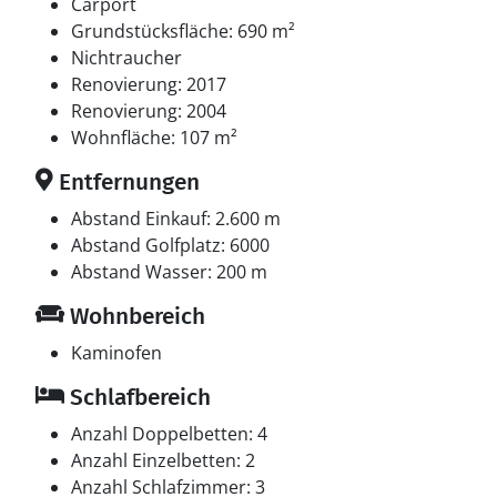
Schlafverhältnisse
Carport
Die Schlafplätze verteilen sich auf 3 Schlafräume. 4
Grundstücksfläche: 690 m²
Schlafplätze in Doppelbetten. 2 Schlafplätze in
Nichtraucher
Einzelbetten. Ferner steht ein Kinderbett zur
Renovierung: 2017
Verfügung.
Renovierung: 2004
Wohnfläche: 107 m²
Multimedien
Entfernungen
In der Ferienunterkunft gibt es einen Fernseher. DVD-
Player. Stereoanlage. CD-Player. Mindestens 4
Abstand Einkauf: 2.600 m
dänische Fernsehsender. 1-3 schwedische
Abstand Golfplatz: 6000
Fernsehsender. 1-3 norwegische Fernsehsender.
Abstand Wasser: 200 m
Mindestens 4 deutsche Fernsehsender. Es steht
Wohnbereich
kabellose Internetverbindung zur Verfügung.
Kaminofen
Whirlpool
Schlafbereich
Entspannen Sie sich im Innen-Durchlauf-Whirlpool für
1 Person.
Anzahl Doppelbetten: 4
Anzahl Einzelbetten: 2
Anzahl Schlafzimmer: 3