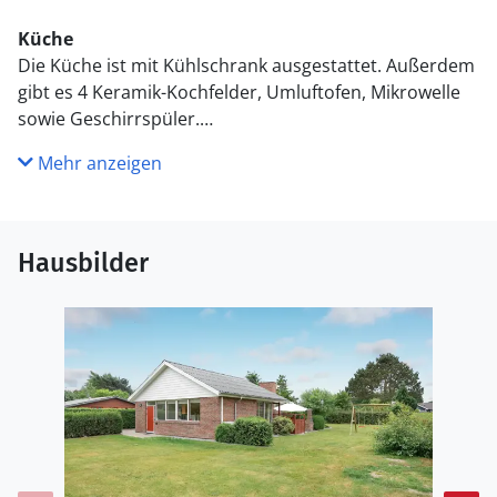
Küche
Die Küche ist mit Kühlschrank ausgestattet. Außerdem
gibt es 4 Keramik-Kochfelder, Umluftofen, Mikrowelle
sowie Geschirrspüler.
Mehr anzeigen
WC und Bad
Es gibt 2 Badezimmer mit Duschnische und 2 Toiletten.
Fußbodenheizung in 2 Badezimmern.
Hausbilder
Draußen
Die Ferienunterkunft liegt auf einem 690 m² großen
Gartengrundstück. Die Entfernung zum Meer beträgt
200 m. Die nächste Einkaufsmöglichkeit liegt 2600 m
entfernt. In einem Abstand von 6000 m gibt es einen
Golfplatz. Es steht ein 30 m² Terrassenareal zur
Verfügung. Außerdem gibt es 7 m² überdachte
Terrasse. Schaukel. Sandkasten.An Sommerabenden
sorgt der Außenkamin für eine gemütliche