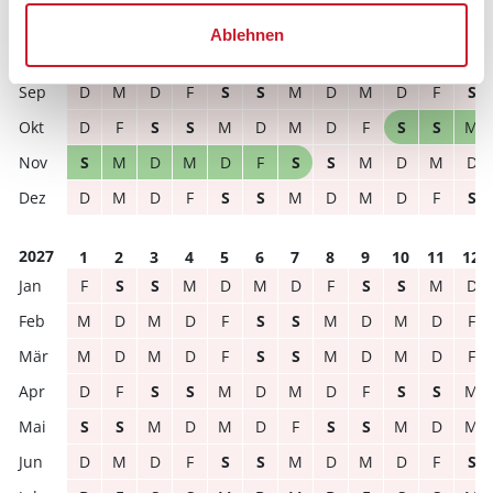
M
D
F
S
S
M
D
M
D
F
S
S
Ablehnen
S
S
M
D
M
D
F
S
S
M
D
M
D
M
D
F
S
S
M
D
M
D
F
S
D
F
S
S
M
D
M
D
F
S
S
M
S
M
D
M
D
F
S
S
M
D
M
D
D
M
D
F
S
S
M
D
M
D
F
S
2027
1
2
3
4
5
6
7
8
9
10
11
12
F
S
S
M
D
M
D
F
S
S
M
D
M
D
M
D
F
S
S
M
D
M
D
F
M
D
M
D
F
S
S
M
D
M
D
F
D
F
S
S
M
D
M
D
F
S
S
M
S
S
M
D
M
D
F
S
S
M
D
M
D
M
D
F
S
S
M
D
M
D
F
S