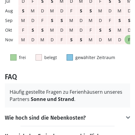
D
F
S
S
M
D
M
D
F
S
S
M
S
M
D
M
D
F
S
S
M
D
M
D
M
D
F
S
S
M
D
M
D
F
S
S
F
S
S
M
D
M
D
F
S
S
M
D
M
D
M
D
F
S
S
M
D
M
D
F
frei
belegt
gewählter Zeitraum
FAQ
Häufig gestellte Fragen zu Ferienhäusern unseres
Partners
Sonne und Strand
.
Wie hoch sind die Nebenkosten?