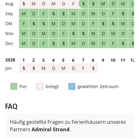
S
M
D
M
D
F
S
S
M
D
M
D
M
D
F
S
S
M
D
M
D
F
S
S
F
S
S
M
D
M
D
F
S
S
M
D
M
D
M
D
F
S
S
M
D
M
D
F
M
D
F
S
S
M
D
M
D
F
S
S
2028
1
2
3
4
5
6
7
8
9
10
11
12
S
S
M
D
M
D
F
S
frei
belegt
gewählter Zeitraum
FAQ
Häufig gestellte Fragen zu Ferienhäusern unseres
Partners
Admiral Strand
.