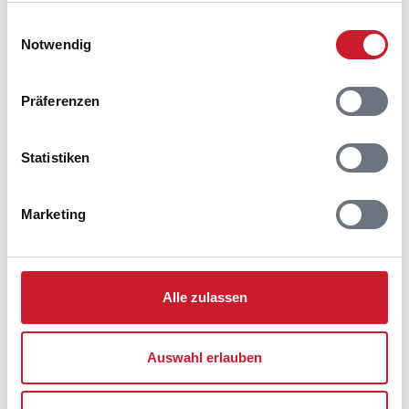
Ferienhaus 37885
gesammelt haben.
Peter Malersvej 42
Einwilligungsauswahl
Blåvand
Notwendig
6857 Blåvand
Präferenzen
Statistiken
Marketing
Alle zulassen
Auswahl erlauben