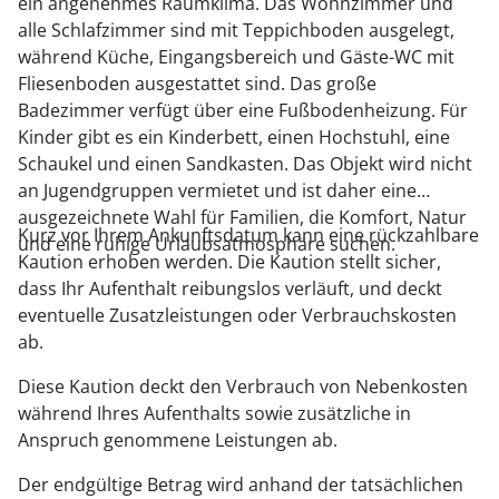
ein angenehmes Raumklima. Das Wohnzimmer und
alle Schlafzimmer sind mit Teppichboden ausgelegt,
während Küche, Eingangsbereich und Gäste-WC mit
Fliesenboden ausgestattet sind. Das große
Badezimmer verfügt über eine Fußbodenheizung. Für
Kinder gibt es ein Kinderbett, einen Hochstuhl, eine
Schaukel und einen Sandkasten. Das Objekt wird nicht
an Jugendgruppen vermietet und ist daher eine
ausgezeichnete Wahl für Familien, die Komfort, Natur
Kurz vor Ihrem Ankunftsdatum kann eine rückzahlbare
und eine ruhige Urlaubsatmosphäre suchen.
Kaution erhoben werden. Die Kaution stellt sicher,
dass Ihr Aufenthalt reibungslos verläuft, und deckt
eventuelle Zusatzleistungen oder Verbrauchskosten
ab.
Diese Kaution deckt den Verbrauch von Nebenkosten
während Ihres Aufenthalts sowie zusätzliche in
Anspruch genommene Leistungen ab.
Der endgültige Betrag wird anhand der tatsächlichen