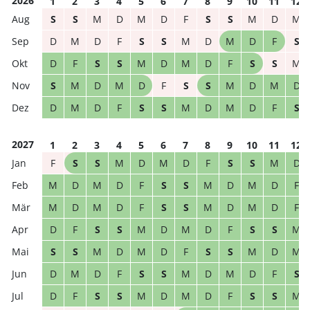
2026
1
2
3
4
5
6
7
8
9
10
11
12
S
S
M
D
M
D
F
S
S
M
D
M
D
M
D
F
S
S
M
D
M
D
F
S
D
F
S
S
M
D
M
D
F
S
S
M
S
M
D
M
D
F
S
S
M
D
M
D
D
M
D
F
S
S
M
D
M
D
F
S
2027
1
2
3
4
5
6
7
8
9
10
11
12
F
S
S
M
D
M
D
F
S
S
M
D
M
D
M
D
F
S
S
M
D
M
D
F
M
D
M
D
F
S
S
M
D
M
D
F
D
F
S
S
M
D
M
D
F
S
S
M
S
S
M
D
M
D
F
S
S
M
D
M
D
M
D
F
S
S
M
D
M
D
F
S
D
F
S
S
M
D
M
D
F
S
S
M