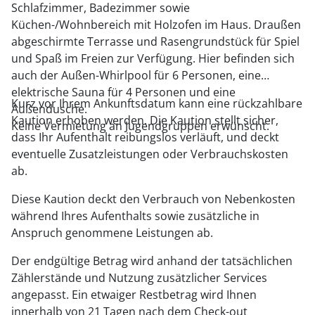
Schlafzimmer, Badezimmer sowie
Küchen-/Wohnbereich mit Holzofen im Haus. Draußen
abgeschirmte Terrasse und Rasengrundstück für Spiel
und Spaß im Freien zur Verfügung. Hier befinden sich
auch der Außen-Whirlpool für 6 Personen, eine
elektrische Sauna für 4 Personen und eine
Kurz vor Ihrem Ankunftsdatum kann eine rückzahlbare
Außendusche.
Kaution erhoben werden. Die Kaution stellt sicher,
Keine Vermietung an Jugendgruppen erwünscht.
dass Ihr Aufenthalt reibungslos verläuft, und deckt
eventuelle Zusatzleistungen oder Verbrauchskosten
ab.
Diese Kaution deckt den Verbrauch von Nebenkosten
während Ihres Aufenthalts sowie zusätzliche in
Anspruch genommene Leistungen ab.
Der endgültige Betrag wird anhand der tatsächlichen
Zählerstände und Nutzung zusätzlicher Services
angepasst. Ein etwaiger Restbetrag wird Ihnen
innerhalb von 21 Tagen nach dem Check-out