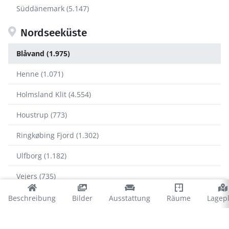
Süddänemark (5.147)
Nordseeküste
Blåvand (1.975)
Henne (1.071)
Holmsland Klit (4.554)
Houstrup (773)
Ringkøbing Fjord (1.302)
Ulfborg (1.182)
Vejers (735)
Vejlby Klit (1.171)
Beschreibung
Bilder
Ausstattung
Räume
Lagep
Blåvand