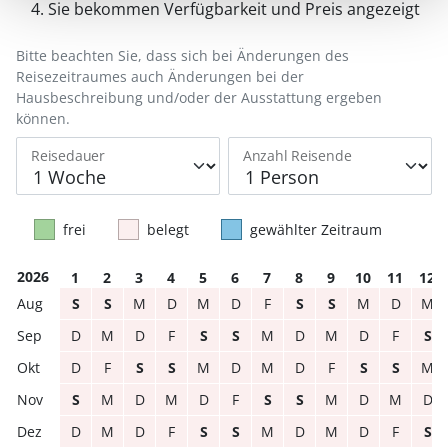
Sie bekommen Verfügbarkeit und Preis angezeigt
Bitte beachten Sie, dass sich bei Änderungen des
Reisezeitraumes auch Änderungen bei der
Hausbeschreibung und/oder der Ausstattung ergeben
können.
Reisedauer
Anzahl Reisende
frei
belegt
gewählter Zeitraum
2026
1
2
3
4
5
6
7
8
9
10
11
12
S
S
M
D
M
D
F
S
S
M
D
M
D
M
D
F
S
S
M
D
M
D
F
S
D
F
S
S
M
D
M
D
F
S
S
M
S
M
D
M
D
F
S
S
M
D
M
D
D
M
D
F
S
S
M
D
M
D
F
S