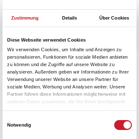
Zustimmung
Details
Über Cookies
Diese Webseite verwendet Cookies
Wir verwenden Cookies, um Inhalte und Anzeigen zu
personalisieren, Funktionen für soziale Medien anbieten
Lageplan
zu können und die Zugriffe auf unsere Website zu
analysieren. Außerdem geben wir Informationen zu Ihrer
Adresse
Verwendung unserer Website an unsere Partner für
Ferienhaus 06375
soziale Medien, Werbung und Analysen weiter. Unsere
Ved Volden 10 B
Partner führen diese Informationen möglicherweise mit
Blåvand
weiteren Daten zusammen, die Sie ihnen bereitgestellt
6857 Blåvand
haben oder die sie im Rahmen Ihrer Nutzung der Dienste
gesammelt haben.
Einwilligungsauswahl
Notwendig