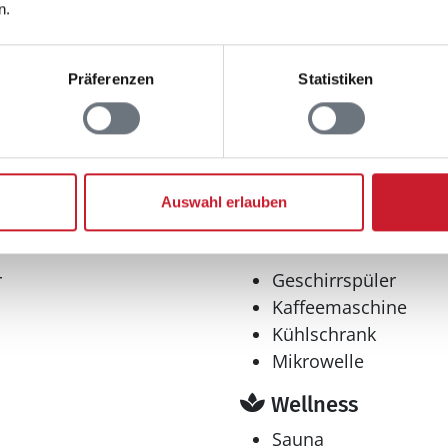
n.
Präferenzen
Statistiken
Entfernungen
Abstand Einkauf: 90
Abstand Golfplatz: 7
4
Abstand Restaurant:
m²
Abstand Wasser: 30
Auswahl erlauben
Küche
r
Geschirrspüler
Kaffeemaschine
Kühlschrank
Mikrowelle
Wellness
Sauna