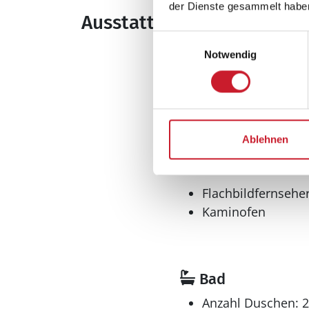
der Dienste gesammelt habe
Ausstattung
Einwilligungsauswahl
Notwendig
Allgemeines
Baujahr: 1937
Nichtraucher
Renovierung: 202
Wohnfläche: 150 
Ablehnen
Wohnbereich
Flachbildfernsehe
Kaminofen
Bad
Anzahl Duschen: 2