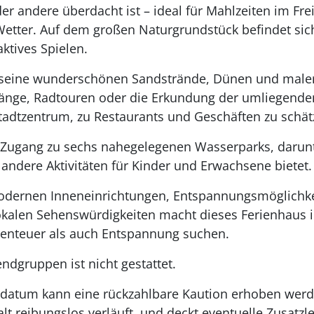
er andere überdacht ist – ideal für Mahlzeiten im Fr
etter. Auf dem großen Naturgrundstück befindet si
aktives Spielen.
r seine wunderschönen Sandstrände, Dünen und male
gänge, Radtouren oder die Erkundung der umliegende
adtzentrum, zu Restaurants und Geschäften zu schät
ugang zu sechs nahegelegenen Wasserparks, darunte
andere Aktivitäten für Kinder und Erwachsene bietet.
dernen Inneneinrichtungen, Entspannungsmöglichkei
kalen Sehenswürdigkeiten macht dieses Ferienhaus i
enteuer als auch Entspannung suchen.
ndgruppen ist nicht gestattet.
datum kann eine rückzahlbare Kaution erhoben werden
alt reibungslos verläuft, und deckt eventuelle Zusatz