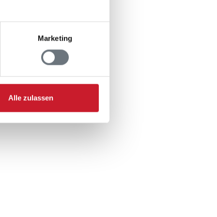
Marketing
4 m
411
 920 m
2 m
Alle zulassen