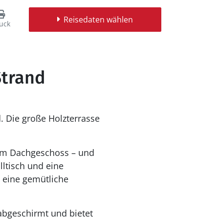
Reisedaten wählen
uck
Strand
 Die große Holzterrasse
im Dachgeschoss – und
lltisch und eine
, eine gemütliche
abgeschirmt und bietet