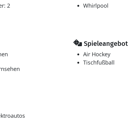
r: 2
Whirlpool
Spieleangebot
hen
Air Hockey
Tischfußball
ernsehen
ektroautos