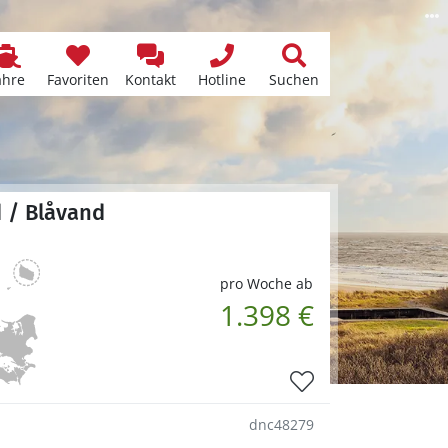
ähre
Favoriten
Kontakt
Hotline
Suchen
d / Blåvand
pro Woche ab
1.398 €
dnc48279