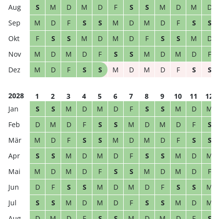
S
M
D
M
D
F
S
S
M
D
M
D
M
D
F
S
S
M
D
M
D
F
S
S
F
S
S
M
D
M
D
F
S
S
M
D
M
D
M
D
F
S
S
M
D
M
D
F
M
D
F
S
S
M
D
M
D
F
S
S
2028
1
2
3
4
5
6
7
8
9
10
11
12
S
S
M
D
M
D
F
S
S
M
D
M
D
M
D
F
S
S
M
D
M
D
F
S
M
D
F
S
S
M
D
M
D
F
S
S
S
S
M
D
M
D
F
S
S
M
D
M
M
D
M
D
F
S
S
M
D
M
D
F
D
F
S
S
M
D
M
D
F
S
S
M
S
S
M
D
M
D
F
S
S
M
D
M
D
M
D
F
S
S
M
D
M
D
F
S