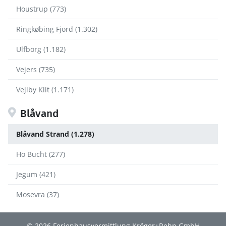
Houstrup (773)
Ringkøbing Fjord (1.302)
Ulfborg (1.182)
Vejers (735)
Vejlby Klit (1.171)
Blåvand
Blåvand Strand (1.278)
Ho Bucht (277)
Jegum (421)
Mosevra (37)
© 2026 Ferienhausvermittlung Kröger+Rehn GmbH