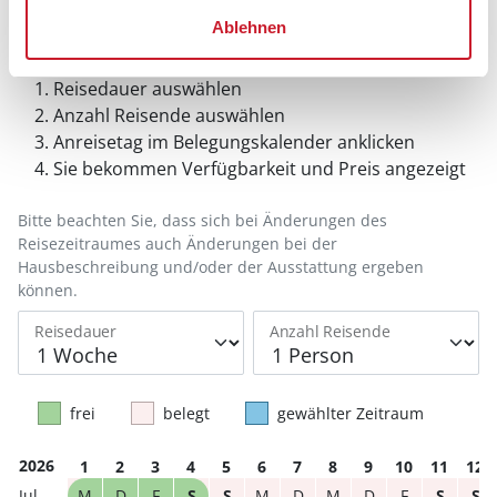
Ablehnen
Belegungskalender
Reisedauer auswählen
Anzahl Reisende auswählen
Anreisetag im Belegungskalender anklicken
Sie bekommen Verfügbarkeit und Preis angezeigt
Bitte beachten Sie, dass sich bei Änderungen des
Reisezeitraumes auch Änderungen bei der
Hausbeschreibung und/oder der Ausstattung ergeben
können.
Reisedauer
Anzahl Reisende
frei
belegt
gewählter Zeitraum
2026
1
2
3
4
5
6
7
8
9
10
11
12
M
D
F
S
S
M
D
M
D
F
S
S