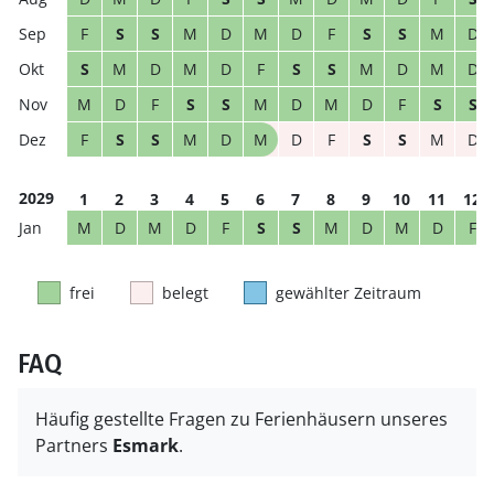
F
S
S
M
D
M
D
F
S
S
M
D
S
M
D
M
D
F
S
S
M
D
M
D
M
D
F
S
S
M
D
M
D
F
S
S
F
S
S
M
D
M
D
F
S
S
M
D
2029
1
2
3
4
5
6
7
8
9
10
11
12
M
D
M
D
F
S
S
M
D
M
D
F
frei
belegt
gewählter Zeitraum
FAQ
Häufig gestellte Fragen zu Ferienhäusern unseres
Partners
Esmark
.