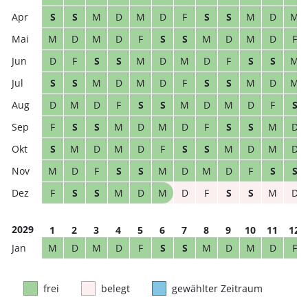
S
S
M
D
M
D
F
S
S
M
D
M
M
D
M
D
F
S
S
M
D
M
D
F
D
F
S
S
M
D
M
D
F
S
S
M
S
S
M
D
M
D
F
S
S
M
D
M
D
M
D
F
S
S
M
D
M
D
F
S
F
S
S
M
D
M
D
F
S
S
M
D
S
M
D
M
D
F
S
S
M
D
M
D
M
D
F
S
S
M
D
M
D
F
S
S
F
S
S
M
D
M
D
F
S
S
M
D
2029
1
2
3
4
5
6
7
8
9
10
11
12
M
D
M
D
F
S
S
M
D
M
D
F
frei
belegt
gewählter Zeitraum