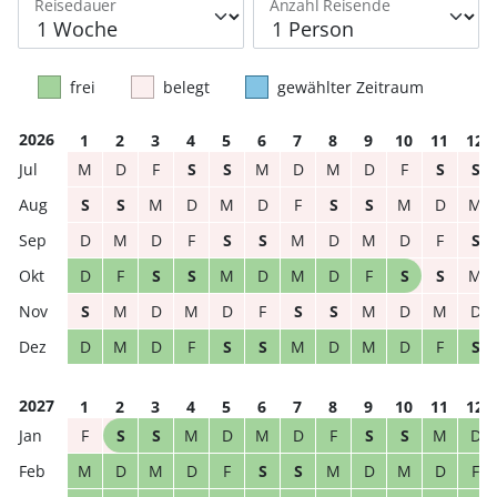
Reisedauer
Anzahl Reisende
frei
belegt
gewählter Zeitraum
2026
1
2
3
4
5
6
7
8
9
10
11
12
M
D
F
S
S
M
D
M
D
F
S
S
S
S
M
D
M
D
F
S
S
M
D
M
D
M
D
F
S
S
M
D
M
D
F
S
D
F
S
S
M
D
M
D
F
S
S
M
S
M
D
M
D
F
S
S
M
D
M
D
D
M
D
F
S
S
M
D
M
D
F
S
2027
1
2
3
4
5
6
7
8
9
10
11
12
F
S
S
M
D
M
D
F
S
S
M
D
M
D
M
D
F
S
S
M
D
M
D
F