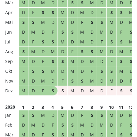
M
D
M
D
F
S
S
M
D
M
D
F
D
F
S
S
M
D
M
D
F
S
S
M
S
S
M
D
M
D
F
S
S
M
D
M
D
M
D
F
S
S
M
D
M
D
F
S
D
F
S
S
M
D
M
D
F
S
S
M
S
M
D
M
D
F
S
S
M
D
M
D
M
D
F
S
S
M
D
M
D
F
S
S
F
S
S
M
D
M
D
F
S
S
M
D
M
D
M
D
F
S
S
M
D
M
D
F
M
D
F
S
S
M
D
M
D
F
S
S
2028
1
2
3
4
5
6
7
8
9
10
11
12
S
S
M
D
M
D
F
S
S
M
D
M
D
M
D
F
S
S
M
D
M
D
F
S
M
D
F
S
S
M
D
M
D
F
S
S