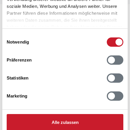
soziale Medien, Werbung und Analysen weiter. Unsere
Partner führen diese Informationen möglicherweise mit
Lageplan
weiteren Daten zusammen, die Sie ihnen bereitgestellt
haben oder die sie im Rahmen Ihrer Nutzung der Dienste
Adresse
gesammelt haben.
Ferienhaus 60030
Einwilligungsauswahl
Notwendig
Vandflodvej 2, 30
Blåvand
6857 Blåvand
Präferenzen
Statistiken
Marketing
Alle zulassen