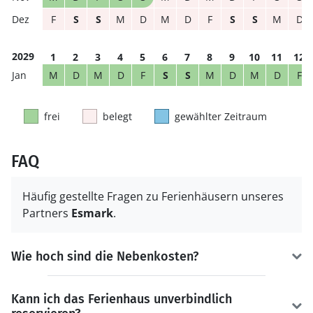
F
S
S
M
D
M
D
F
S
S
M
D
2029
1
2
3
4
5
6
7
8
9
10
11
12
M
D
M
D
F
S
S
M
D
M
D
F
frei
belegt
gewählter Zeitraum
FAQ
Häufig gestellte Fragen zu Ferienhäusern unseres
Partners
Esmark
.
Wie hoch sind die Nebenkosten?
Kann ich das Ferienhaus unverbindlich