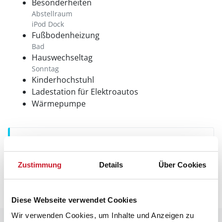
Besonderheiten
Abstellraum
iPod Dock
Fußbodenheizung
Bad
Hauswechseltag
Sonntag
Kinderhochstuhl
Ladestation für Elektroautos
Wärmepumpe
Neben- und Verbrauchskosten
Die aktuellen Verbrauchskosten finden Sie im
Zustimmung
Details
Über Cookies
nächsten Schritt im Buchungsformular.
Diese Webseite verwendet Cookies
Wir verwenden Cookies, um Inhalte und Anzeigen zu