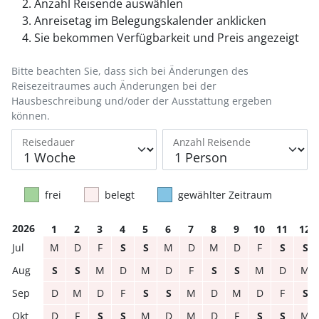
Anzahl Reisende auswählen
Anreisetag im Belegungskalender anklicken
Sie bekommen Verfügbarkeit und Preis angezeigt
Bitte beachten Sie, dass sich bei Änderungen des
Reisezeitraumes auch Änderungen bei der
Hausbeschreibung und/oder der Ausstattung ergeben
können.
Reisedauer
Anzahl Reisende
frei
belegt
gewählter Zeitraum
2026
1
2
3
4
5
6
7
8
9
10
11
12
M
D
F
S
S
M
D
M
D
F
S
S
S
S
M
D
M
D
F
S
S
M
D
M
D
M
D
F
S
S
M
D
M
D
F
S
D
F
S
S
M
D
M
D
F
S
S
M