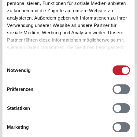
Raumaufteilung
personalisieren, Funktionen für soziale Medien anbieten
zu können und die Zugriffe auf unsere Website zu
analysieren. Außerdem geben wir Informationen zu Ihrer
Verwendung unserer Website an unsere Partner für
soziale Medien, Werbung und Analysen weiter. Unsere
Partner führen diese Informationen möglicherweise mit
weiteren Daten zusammen, die Sie ihnen bereitgestellt
haben oder die sie im Rahmen Ihrer Nutzung der Dienste
gesammelt haben.
Einwilligungsauswahl
Notwendig
Lageplan
Präferenzen
Adresse
Ferienhaus 60112
Hedetoftvej 106
Statistiken
Blåvand
6857 Blåvand
Marketing