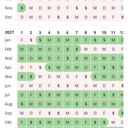
S
M
D
M
D
F
S
S
M
D
M
D
D
M
D
F
S
S
M
D
M
D
F
S
2027
1
2
3
4
5
6
7
8
9
10
11
12
F
S
S
M
D
M
D
F
S
S
M
D
M
D
M
D
F
S
S
M
D
M
D
F
M
D
M
D
F
S
S
M
D
M
D
F
D
F
S
S
M
D
M
D
F
S
S
M
S
S
M
D
M
D
F
S
S
M
D
M
D
M
D
F
S
S
M
D
M
D
F
S
D
F
S
S
M
D
M
D
F
S
S
M
S
M
D
M
D
F
S
S
M
D
M
D
M
D
F
S
S
M
D
M
D
F
S
S
F
S
S
M
D
M
D
F
S
S
M
D