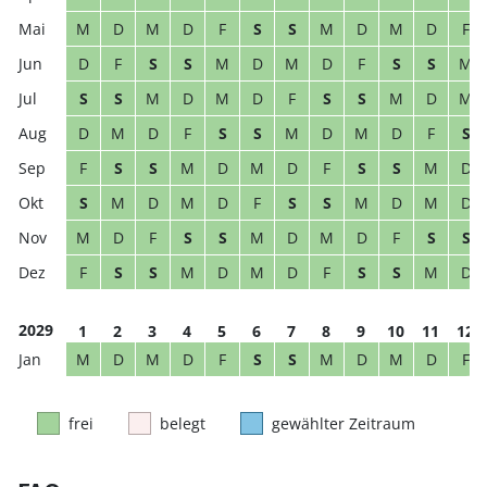
M
D
M
D
F
S
S
M
D
M
D
F
D
F
S
S
M
D
M
D
F
S
S
M
S
S
M
D
M
D
F
S
S
M
D
M
D
M
D
F
S
S
M
D
M
D
F
S
F
S
S
M
D
M
D
F
S
S
M
D
S
M
D
M
D
F
S
S
M
D
M
D
M
D
F
S
S
M
D
M
D
F
S
S
F
S
S
M
D
M
D
F
S
S
M
D
2029
1
2
3
4
5
6
7
8
9
10
11
12
M
D
M
D
F
S
S
M
D
M
D
F
frei
belegt
gewählter Zeitraum