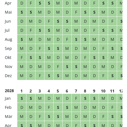
D
F
S
S
M
D
M
D
F
S
S
M
S
S
M
D
M
D
F
S
S
M
D
M
D
M
D
F
S
S
M
D
M
D
F
S
D
F
S
S
M
D
M
D
F
S
S
M
S
M
D
M
D
F
S
S
M
D
M
D
M
D
F
S
S
M
D
M
D
F
S
S
F
S
S
M
D
M
D
F
S
S
M
D
M
D
M
D
F
S
S
M
D
M
D
F
M
D
F
S
S
M
D
M
D
F
S
S
2028
1
2
3
4
5
6
7
8
9
10
11
12
S
S
M
D
M
D
F
S
S
M
D
M
D
M
D
F
S
S
M
D
M
D
F
S
M
D
F
S
S
M
D
M
D
F
S
S
S
S
M
D
M
D
F
S
S
M
D
M