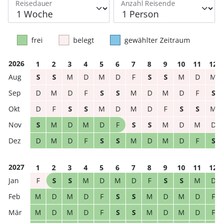
Reisedauer
Anzahl Reisende
frei
belegt
gewählter Zeitraum
2026
1
2
3
4
5
6
7
8
9
10
11
12
S
S
M
D
M
D
F
S
S
M
D
M
D
M
D
F
S
S
M
D
M
D
F
S
D
F
S
S
M
D
M
D
F
S
S
M
S
M
D
M
D
F
S
S
M
D
M
D
D
M
D
F
S
S
M
D
M
D
F
S
2027
1
2
3
4
5
6
7
8
9
10
11
12
F
S
S
M
D
M
D
F
S
S
M
D
M
D
M
D
F
S
S
M
D
M
D
F
M
D
M
D
F
S
S
M
D
M
D
F