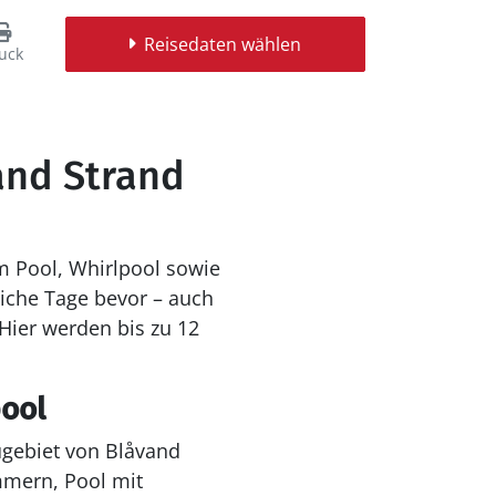
Reisedaten wählen
uck
vand Strand
m Pool, Whirlpool sowie
iche Tage bevor – auch
Hier werden bis zu 12
pool
ugebiet von Blåvand
mmern, Pool mit