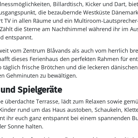
essmöglichkeiten, Billardtisch, Kicker und Dart, biet
Ausgangspunkt, die bezaubernde Westküste Dänemark
 TV in allen Räume und ein Multiroom-Lautsprecher
ählt die Sterne am Nachthimmel während ihr im Au
d entspannt.
t weit vom Zentrum Blåvands als auch vom herrlich br
hafft dieses Ferienhaus den perfekten Rahmen für ent
 täglich frische Brötchen und die leckeren dänische
gen Gehminuten zu bewältigen.
 und Spielgeräte
se überdachte Terrasse, lädt zum Relaxen sowie gemü
 Kinder rund um das Haus austoben, Schaukeln, Klett
nt ihr euch ganz entspannt bei einem spannenden B
der Sonne halten.