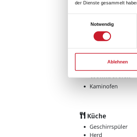
Allgemeines
der Dienste gesammelt habe
Anzahl Haustiere 
Einwilligungsauswahl
Anzahl Personen: 
Notwendig
Baujahr: 2019
Grundstücksfläche
Haustiere erlaubt
Nichtraucher
Wohnfläche: 260 
Ablehnen
Wohnbereich
Kaminofen
Küche
Geschirrspüler
Herd