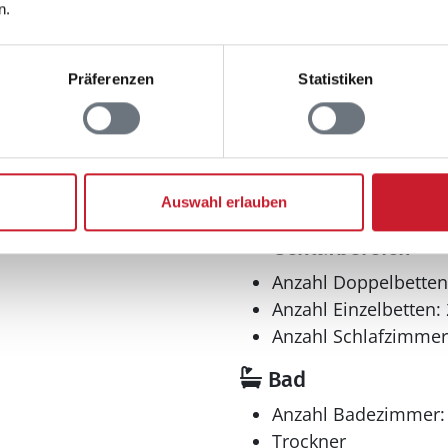
Entfernungen
n.
maximal: 2
Abstand Einkauf: 50
12
Abstand Wasser: 1.0
Präferenzen
Statistiken
Nordsee
: 950 m²
m²
Auswahl erlauben
Schlafbereich
Anzahl Doppelbetten
Anzahl Einzelbetten: 
Anzahl Schlafzimmer
Bad
Anzahl Badezimmer:
Trockner