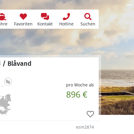
ähre
Favoriten
Kontakt
Hotline
Suchen
d / Blåvand
pro Woche ab
896 €
esm2874