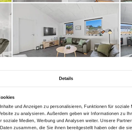
Details
Entfernungen
Cookies
nhalte und Anzeigen zu personalisieren, Funktionen für soziale
6
Abstand Einkauf: 10
Website zu analysieren. Außerdem geben wir Informationen zu I
Abstand Wasser: 1.2
r soziale Medien, Werbung und Analysen weiter. Unsere Partner
: 1.500 m²
Nordsee
 Daten zusammen, die Sie ihnen bereitgestellt haben oder die s