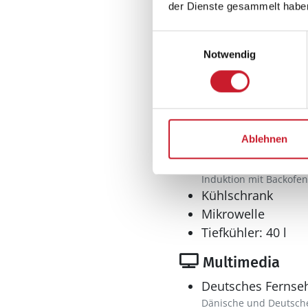
der Dienste gesammelt habe
Wohnfläche: 110 
Einwilligungsauswahl
Wohnbereich
Notwendig
Flachbildfernsehe
Küche
Ablehnen
Geschirrspüler
Herd
Induktion mit Backofen
Kühlschrank
Mikrowelle
Tiefkühler: 40 l
Multimedia
Deutsches Fernse
Dänische und Deutsch