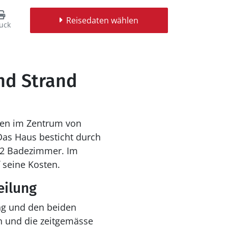
Reisedaten wählen
uck
and Strand
tten im Zentrum von
Das Haus besticht durch
e 2 Badezimmer. Im
seine Kosten.
eilung
ung und den beiden
n und die zeitgemässe