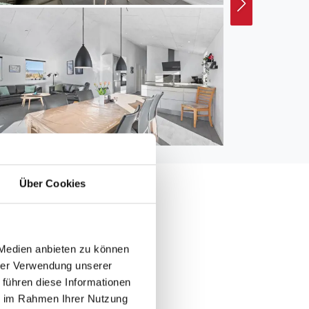
Über Cookies
 Medien anbieten zu können
0 m
hrer Verwendung unserer
00 m
 führen diese Informationen
ie im Rahmen Ihrer Nutzung