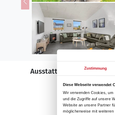
Zustimmung
Ausstattung
Allgemeines
Diese Webseite verwendet 
Wir verwenden Cookies, um I
Anzahl Personen: 
und die Zugriffe auf unsere 
Baujahr: 2016
Website an unsere Partner fü
Grundstücksfläche
möglicherweise mit weiteren
Nichtraucher