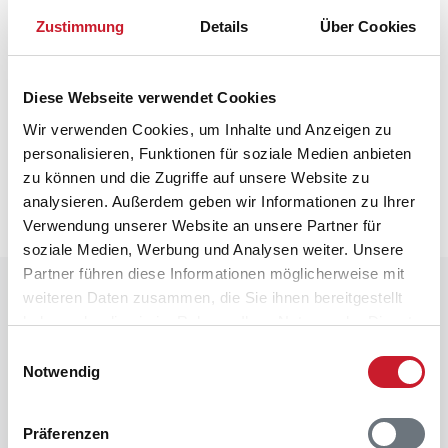
Hauswechseltag
Sonntag
Zustimmung
Details
Über Cookies
Wärmepumpe
Diese Webseite verwendet Cookies
Neben- und Verbrauchskosten
Wir verwenden Cookies, um Inhalte und Anzeigen zu
personalisieren, Funktionen für soziale Medien anbieten
Die aktuellen Verbrauchskosten finden Sie im
zu können und die Zugriffe auf unsere Website zu
nächsten Schritt im Buchungsformular.
analysieren. Außerdem geben wir Informationen zu Ihrer
Verwendung unserer Website an unsere Partner für
soziale Medien, Werbung und Analysen weiter. Unsere
Partner führen diese Informationen möglicherweise mit
Raumaufteilung
weiteren Daten zusammen, die Sie ihnen bereitgestellt
haben oder die sie im Rahmen Ihrer Nutzung der Dienste
gesammelt haben.
Einwilligungsauswahl
Notwendig
Präferenzen