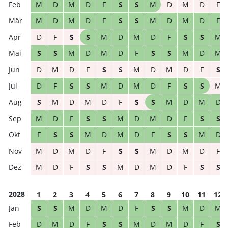
M
D
M
D
F
S
S
M
D
M
D
F
M
D
M
D
F
S
S
M
D
M
D
F
D
F
S
S
M
D
M
D
F
S
S
M
S
S
M
D
M
D
F
S
S
M
D
M
D
M
D
F
S
S
M
D
M
D
F
S
D
F
S
S
M
D
M
D
F
S
S
M
S
M
D
M
D
F
S
S
M
D
M
D
M
D
F
S
S
M
D
M
D
F
S
S
F
S
S
M
D
M
D
F
S
S
M
D
M
D
M
D
F
S
S
M
D
M
D
F
M
D
F
S
S
M
D
M
D
F
S
S
2028
1
2
3
4
5
6
7
8
9
10
11
12
S
S
M
D
M
D
F
S
S
M
D
M
D
M
D
F
S
S
M
D
M
D
F
S