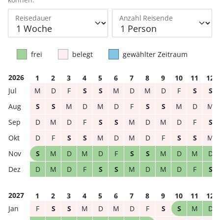
Reisedauer
Anzahl Reisende
frei
belegt
gewählter Zeitraum
2026
1
2
3
4
5
6
7
8
9
10
11
12
M
D
F
S
S
M
D
M
D
F
S
S
S
S
M
D
M
D
F
S
S
M
D
M
D
M
D
F
S
S
M
D
M
D
F
S
D
F
S
S
M
D
M
D
F
S
S
M
S
M
D
M
D
F
S
S
M
D
M
D
D
M
D
F
S
S
M
D
M
D
F
S
2027
1
2
3
4
5
6
7
8
9
10
11
12
F
S
S
M
D
M
D
F
S
S
M
D