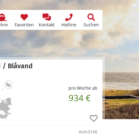
ähre
Favoriten
Kontakt
Hotline
Suchen
d / Blåvand
pro Woche ab
934 €
esm3145