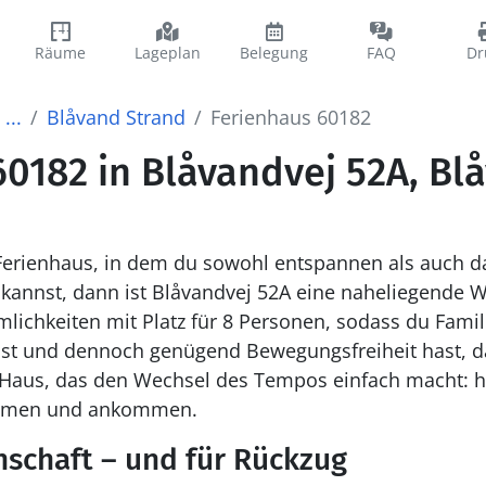
Räume
Lageplan
Belegung
FAQ
Dr
...
Blåvand Strand
Ferienhaus 60182
60182 in Blåvandvej 52A, Bl
erienhaus, in dem du sowohl entspannen als auch d
kannst, dann ist Blåvandvej 52A eine naheliegende W
ichkeiten mit Platz für 8 Personen, sodass du Famil
 und dennoch genügend Bewegungsfreiheit hast, da
ein Haus, das den Wechsel des Tempos einfach macht: h
mmen und ankommen.
nschaft – und für Rückzug