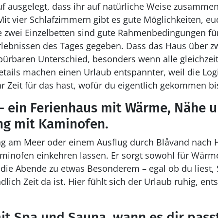
auf ausgelegt, dass ihr auf natürliche Weise zusamme
Mit vier Schlafzimmern gibt es gute Möglichkeiten, eu
e zwei Einzelbetten sind gute Rahmenbedingungen fü
rlebnissen des Tages gegeben. Dass das Haus über z
pürbaren Unterschied, besonders wenn alle gleichze
ails machen einen Urlaub entspannter, weil die Logi
r Zeit für das hast, wofür du eigentlich gekommen bis
– ein Ferienhaus mit Wärme, Nähe u
g mit Kaminofen.
g am Meer oder einem Ausflug durch Blåvand nach 
minofen einkehren lassen. Er sorgt sowohl für Wärme
e Abende zu etwas Besonderem – egal ob du liest, S
dlich Zeit da ist. Hier fühlt sich der Urlaub ruhig, en
t Spa und Sauna, wann es dir pass