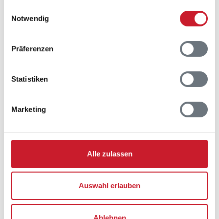
gesammelt haben.
6857 Blåvand
Einwilligungsauswahl
Notwendig
Präferenzen
Statistiken
Marketing
Alle zulassen
Auswahl erlauben
Ablehnen