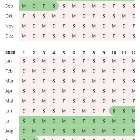
M
D
F
S
S
M
D
M
D
F
S
S
F
S
S
M
D
M
D
F
S
S
M
D
M
D
M
D
F
S
S
M
D
M
D
F
M
D
F
S
S
M
D
M
D
F
S
S
2028
1
2
3
4
5
6
7
8
9
10
11
12
S
S
M
D
M
D
F
S
S
M
D
M
D
M
D
F
S
S
M
D
M
D
F
S
M
D
F
S
S
M
D
M
D
F
S
S
S
S
M
D
M
D
F
S
S
M
D
M
M
D
M
D
F
S
S
M
D
M
D
F
D
F
S
S
M
D
M
D
F
S
S
M
S
S
M
D
M
D
F
S
S
M
D
M
D
M
D
F
S
S
M
D
M
D
F
S