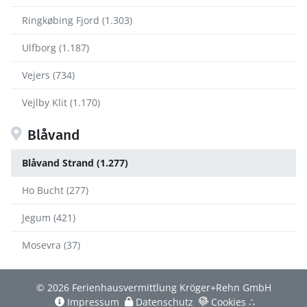
Ringkøbing Fjord (1.303)
Ulfborg (1.187)
Vejers (734)
Vejlby Klit (1.170)
Blåvand
Blåvand Strand (1.277)
Ho Bucht (277)
Jegum (421)
Mosevra (37)
© 2026 Ferienhausvermittlung Kröger+Rehn GmbH
Impressum
Datenschutz
Cookies
∴