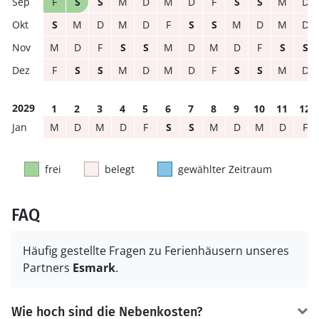
F
S
S
M
D
M
D
F
S
S
M
D
S
M
D
M
D
F
S
S
M
D
M
D
M
D
F
S
S
M
D
M
D
F
S
S
F
S
S
M
D
M
D
F
S
S
M
D
2029
1
2
3
4
5
6
7
8
9
10
11
12
M
D
M
D
F
S
S
M
D
M
D
F
frei
belegt
gewählter Zeitraum
FAQ
Häufig gestellte Fragen zu Ferienhäusern unseres
Partners
Esmark
.
Wie hoch sind die Nebenkosten?