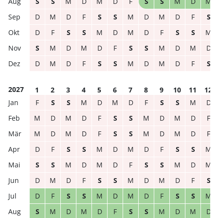
S
S
M
D
M
D
F
S
S
M
D
M
D
M
D
F
S
S
M
D
M
D
F
S
D
F
S
S
M
D
M
D
F
S
S
M
S
M
D
M
D
F
S
S
M
D
M
D
D
M
D
F
S
S
M
D
M
D
F
S
2027
1
2
3
4
5
6
7
8
9
10
11
12
F
S
S
M
D
M
D
F
S
S
M
D
M
D
M
D
F
S
S
M
D
M
D
F
M
D
M
D
F
S
S
M
D
M
D
F
D
F
S
S
M
D
M
D
F
S
S
M
S
S
M
D
M
D
F
S
S
M
D
M
D
M
D
F
S
S
M
D
M
D
F
S
D
F
S
S
M
D
M
D
F
S
S
M
S
M
D
M
D
F
S
S
M
D
M
D