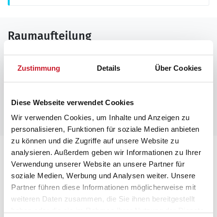
Raumaufteilung
Zustimmung
Details
Über Cookies
Diese Webseite verwendet Cookies
Wir verwenden Cookies, um Inhalte und Anzeigen zu
personalisieren, Funktionen für soziale Medien anbieten
zu können und die Zugriffe auf unsere Website zu
Lageplan
analysieren. Außerdem geben wir Informationen zu Ihrer
Verwendung unserer Website an unsere Partner für
soziale Medien, Werbung und Analysen weiter. Unsere
Adresse
Partner führen diese Informationen möglicherweise mit
Ferienhaus 60248
weiteren Daten zusammen, die Sie ihnen bereitgestellt
Kollemarken 32
haben oder die sie im Rahmen Ihrer Nutzung der Dienste
Blåvand