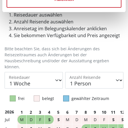
Belegungskalender
Reisedauer auswählen
Anzahl Reisende auswählen
Anreisetag im Belegungskalender anklicken
Sie bekommen Verfügbarkeit und Preis angezeigt
Bitte beachten Sie, dass sich bei Änderungen des
Reisezeitraumes auch Änderungen bei der
Hausbeschreibung und/oder der Ausstattung ergeben
können.
Reisedauer
Anzahl Reisende
frei
belegt
gewählter Zeitraum
2026
1
2
3
4
5
6
7
8
9
10
11
12
M
D
F
S
S
M
D
M
D
F
S
S