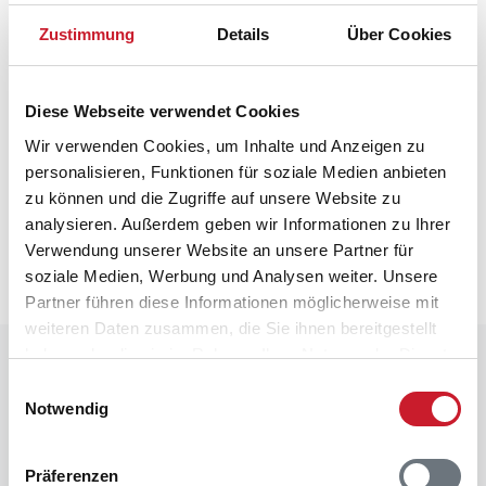
Kinderhochstuhl
Zustimmung
Details
Über Cookies
Ladestation für Elektroautos
Wärmepumpe
Luft-Wasser
Diese Webseite verwendet Cookies
Wir verwenden Cookies, um Inhalte und Anzeigen zu
personalisieren, Funktionen für soziale Medien anbieten
Neben- und Verbrauchskosten
zu können und die Zugriffe auf unsere Website zu
Die aktuellen Verbrauchskosten finden Sie im
analysieren. Außerdem geben wir Informationen zu Ihrer
nächsten Schritt im Buchungsformular.
Verwendung unserer Website an unsere Partner für
soziale Medien, Werbung und Analysen weiter. Unsere
Partner führen diese Informationen möglicherweise mit
weiteren Daten zusammen, die Sie ihnen bereitgestellt
haben oder die sie im Rahmen Ihrer Nutzung der Dienste
Raumaufteilung
gesammelt haben.
Einwilligungsauswahl
Notwendig
Präferenzen