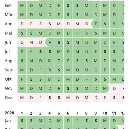
M
D
M
D
F
S
S
M
D
M
D
F
M
D
M
D
F
S
S
M
D
M
D
F
D
F
S
S
M
D
M
D
F
S
S
M
S
S
M
D
M
D
F
S
S
M
D
M
D
M
D
F
S
S
M
D
M
D
F
S
D
F
S
S
M
D
M
D
F
S
S
M
S
M
D
M
D
F
S
S
M
D
M
D
M
D
F
S
S
M
D
M
D
F
S
S
F
S
S
M
D
M
D
F
S
S
M
D
M
D
M
D
F
S
S
M
D
M
D
F
M
D
F
S
S
M
D
M
D
F
S
S
2028
1
2
3
4
5
6
7
8
9
10
11
12
S
S
M
D
M
D
F
S
S
M
D
M