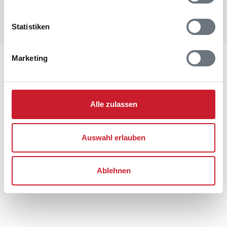
Statistiken
Marketing
Lageplan
Adresse
Ferienhaus 60275
Alle zulassen
Horns Bjerge 52
Blåvand
6857 Blåvand
Auswahl erlauben
Ablehnen