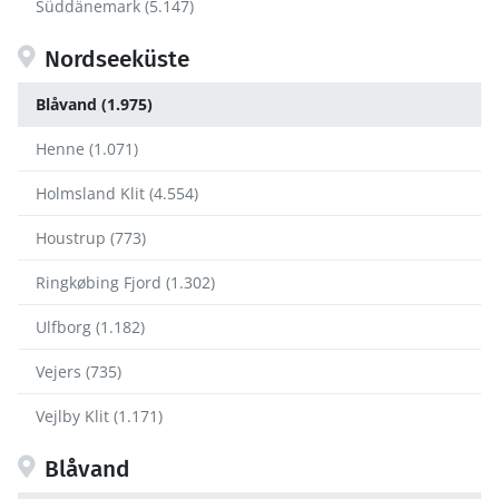
Süddänemark (5.147)
Nordseeküste
Blåvand (1.975)
Henne (1.071)
Holmsland Klit (4.554)
Houstrup (773)
Ringkøbing Fjord (1.302)
Ulfborg (1.182)
Vejers (735)
Vejlby Klit (1.171)
Blåvand