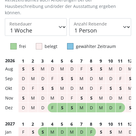
Hausbeschreibung und/oder der Ausstattung ergeben
können.
Reisedauer
Anzahl Reisende
frei
belegt
gewählter Zeitraum
2026
1
2
3
4
5
6
7
8
9
10
11
12
S
S
M
D
M
D
F
S
S
M
D
M
D
M
D
F
S
S
M
D
M
D
F
S
D
F
S
S
M
D
M
D
F
S
S
M
S
M
D
M
D
F
S
S
M
D
M
D
D
M
D
F
S
S
M
D
M
D
F
S
2027
1
2
3
4
5
6
7
8
9
10
11
12
F
S
S
M
D
M
D
F
S
S
M
D