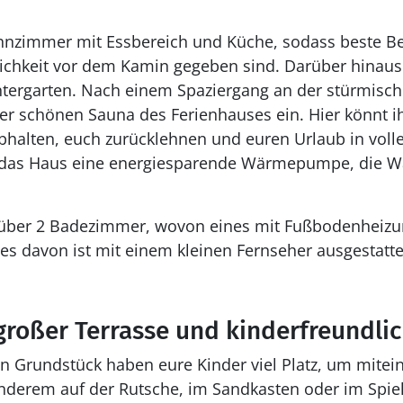
hnzimmer mit Essbereich und Küche, sodass beste B
ichkeit vor dem Kamin gegeben sind. Darüber hinaus
tergarten. Nach einem Spaziergang an der stürmisch
 der schönen Sauna des Ferienhauses ein. Hier könnt i
bhalten, euch zurücklehnen und euren Urlaub in voll
t das Haus eine energiesparende Wärmepumpe, die 
 über 2 Badezimmer, wovon eines mit Fußbodenheizung
nes davon ist mit einem kleinen Fernseher ausgestatte
großer Terrasse und kinderfreundli
n Grundstück haben eure Kinder viel Platz, um mite
nderem auf der Rutsche, im Sandkasten oder im Spie