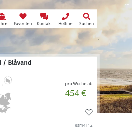
ähre
Favoriten
Kontakt
Hotline
Suchen
d / Blåvand
pro Woche ab
454 €
esm4112