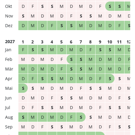
D
F
S
S
M
D
M
D
F
S
S
M
S
M
D
M
D
F
S
S
M
D
M
D
D
M
D
F
S
S
M
D
M
D
F
S
2027
1
2
3
4
5
6
7
8
9
10
11
12
F
S
S
M
D
M
D
F
S
S
M
D
M
D
M
D
F
S
S
M
D
M
D
F
M
D
M
D
F
S
S
M
D
M
D
F
D
F
S
S
M
D
M
D
F
S
S
M
S
S
M
D
M
D
F
S
S
M
D
M
D
M
D
F
S
S
M
D
M
D
F
S
D
F
S
S
M
D
M
D
F
S
S
M
S
M
D
M
D
F
S
S
M
D
M
D
M
D
F
S
S
M
D
M
D
F
S
S