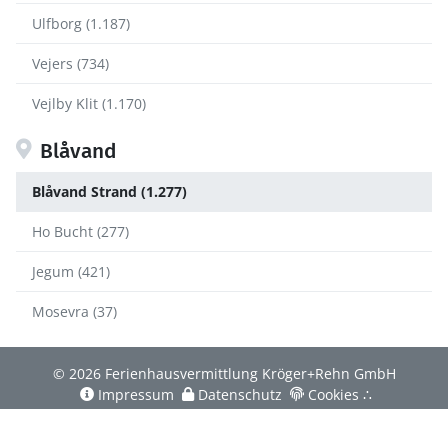
Ulfborg (1.187)
Vejers (734)
Vejlby Klit (1.170)
Blåvand
Blåvand Strand (1.277)
Ho Bucht (277)
Jegum (421)
Mosevra (37)
© 2026 Ferienhausvermittlung Kröger+Rehn GmbH
Impressum
Datenschutz
Cookies
∴