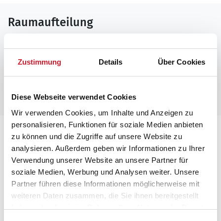
Raumaufteilung
Zustimmung
Details
Über Cookies
Diese Webseite verwendet Cookies
Wir verwenden Cookies, um Inhalte und Anzeigen zu
personalisieren, Funktionen für soziale Medien anbieten
Lageplan
zu können und die Zugriffe auf unsere Website zu
analysieren. Außerdem geben wir Informationen zu Ihrer
Adresse
Verwendung unserer Website an unsere Partner für
Ferienhaus 60307
soziale Medien, Werbung und Analysen weiter. Unsere
Lille Strandvej 22
Partner führen diese Informationen möglicherweise mit
Blåvand
weiteren Daten zusammen, die Sie ihnen bereitgestellt
6857 Blåvand
haben oder die sie im Rahmen Ihrer Nutzung der Dienste
gesammelt haben.