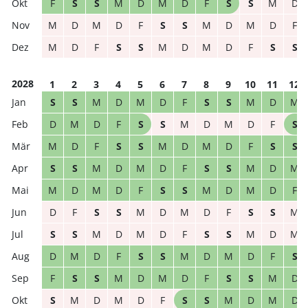
F
S
S
M
D
M
D
F
S
S
M
D
M
D
M
D
F
S
S
M
D
M
D
F
M
D
F
S
S
M
D
M
D
F
S
S
2028
1
2
3
4
5
6
7
8
9
10
11
12
S
S
M
D
M
D
F
S
S
M
D
M
D
M
D
F
S
S
M
D
M
D
F
S
M
D
F
S
S
M
D
M
D
F
S
S
S
S
M
D
M
D
F
S
S
M
D
M
M
D
M
D
F
S
S
M
D
M
D
F
D
F
S
S
M
D
M
D
F
S
S
M
S
S
M
D
M
D
F
S
S
M
D
M
D
M
D
F
S
S
M
D
M
D
F
S
F
S
S
M
D
M
D
F
S
S
M
D
S
M
D
M
D
F
S
S
M
D
M
D