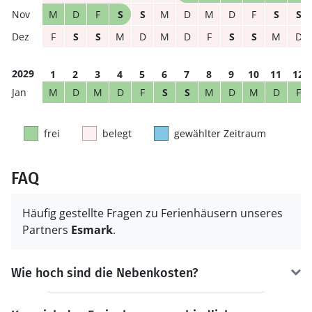
M
D
F
S
S
M
D
M
D
F
S
S
F
S
S
M
D
M
D
F
S
S
M
D
2029
1
2
3
4
5
6
7
8
9
10
11
12
M
D
M
D
F
S
S
M
D
M
D
F
frei
belegt
gewählter Zeitraum
FAQ
Häufig gestellte Fragen zu Ferienhäusern unseres
Partners
Esmark
.
Wie hoch sind die Nebenkosten?