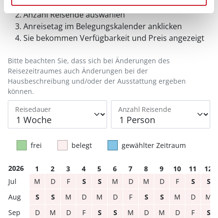
Reisedauer auswählen
Anzahl Reisende auswählen
Anreisetag im Belegungskalender anklicken
Sie bekommen Verfügbarkeit und Preis angezeigt
Bitte beachten Sie, dass sich bei Änderungen des
Reisezeitraumes auch Änderungen bei der
Hausbeschreibung und/oder der Ausstattung ergeben
können.
Reisedauer
Anzahl Reisende
frei
belegt
gewählter Zeitraum
2026
1
2
3
4
5
6
7
8
9
10
11
12
M
D
F
S
S
M
D
M
D
F
S
S
S
S
M
D
M
D
F
S
S
M
D
M
D
M
D
F
S
S
M
D
M
D
F
S