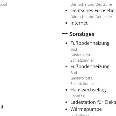
pool
Dänische und Deutsche
Deutsches Fernsehe
Dänische und Deutsche
Internet
Sonstiges
Fußbodenheizung
Bad
Gästetoilette
Schlafzimmer
Fußbodenheizung
Bad
Gästetoilette
Schlafzimmer
Hauswechseltag
Sonntag
Ladestation für Elek
ht
Wärmepumpe
Luft-Wasser