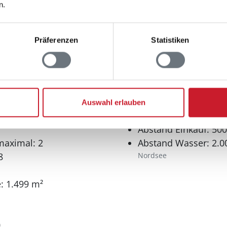
n.
Präferenzen
Statistiken
Auswahl erlauben
Entfernungen
Abstand Einkauf: 50
maximal: 2
Abstand Wasser: 2.0
8
Nordsee
: 1.499 m²
0