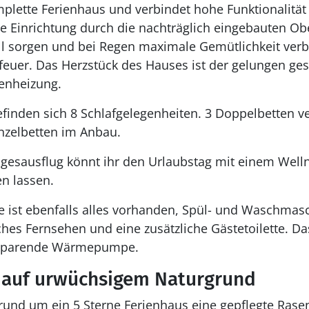
mplette Ferienhaus und verbindet hohe Funktionalitä
e Einrichtung durch die nachträglich eingebauten Ober
l sorgen und bei Regen maximale Gemütlichkeit verbr
euer. Das Herzstück des Hauses ist der gelungen ges
enheizung.
inden sich 8 Schlafgelegenheiten. 3 Doppelbetten ver
nzelbetten im Anbau.
esausflug könnt ihr den Urlaubstag mit einem Well
n lassen.
te ist ebenfalls alles vorhanden, Spül- und Waschmasc
ches Fernsehen und eine zusätzliche Gästetoilette. Da
esparende Wärmepumpe.
 auf urwüchsigem Naturgrund
und um ein 5 Sterne Ferienhaus eine gepflegte Rasen