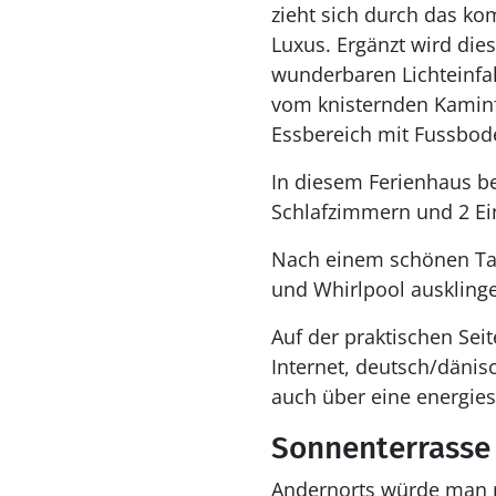
zieht sich durch das ko
Luxus. Ergänzt wird dies
wunderbaren Lichteinfal
vom knisternden Kaminf
Essbereich mit Fussbod
In diesem Ferienhaus bef
Schlafzimmern und 2 Ei
Nach einem schönen Tag
und Whirlpool ausklinge
Auf der praktischen Sei
Internet, deutsch/dänis
auch über eine energi
Sonnenterrasse
Andernorts würde man r