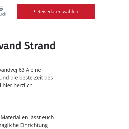
Reisedaten wählen
uck
åvand Strand
andvej 63 A eine
und die beste Zeit des
hier herzlich
Materialien lässt euch
agliche Einrichtung