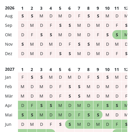
2026
1
2
3
4
5
6
7
8
9
10
11
12
S
S
M
D
M
D
F
S
S
M
D
M
D
M
D
F
S
S
M
D
M
D
F
S
D
F
S
S
M
D
M
D
F
S
S
M
S
M
D
M
D
F
S
S
M
D
M
D
D
M
D
F
S
S
M
D
M
D
F
S
2027
1
2
3
4
5
6
7
8
9
10
11
12
F
S
S
M
D
M
D
F
S
S
M
D
M
D
M
D
F
S
S
M
D
M
D
F
M
D
M
D
F
S
S
M
D
M
D
F
D
F
S
S
M
D
M
D
F
S
S
M
S
S
M
D
M
D
F
S
S
M
D
M
D
M
D
F
S
S
M
D
M
D
F
S