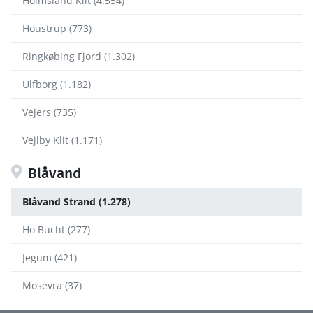
Holmsland Klit (4.554)
Houstrup (773)
Ringkøbing Fjord (1.302)
Ulfborg (1.182)
Vejers (735)
Vejlby Klit (1.171)
Blåvand
Blåvand Strand (1.278)
Ho Bucht (277)
Jegum (421)
Mosevra (37)