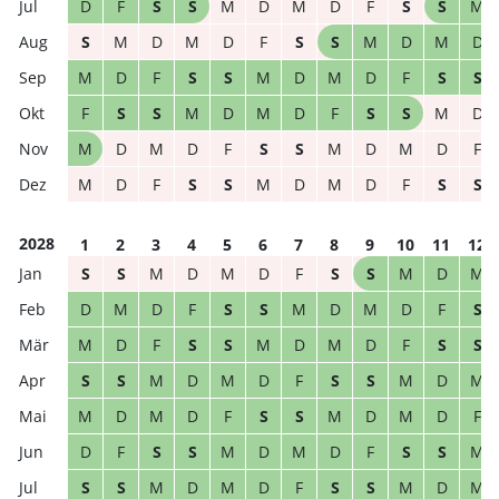
D
F
S
S
M
D
M
D
F
S
S
M
S
M
D
M
D
F
S
S
M
D
M
D
M
D
F
S
S
M
D
M
D
F
S
S
F
S
S
M
D
M
D
F
S
S
M
D
M
D
M
D
F
S
S
M
D
M
D
F
M
D
F
S
S
M
D
M
D
F
S
S
2028
1
2
3
4
5
6
7
8
9
10
11
12
S
S
M
D
M
D
F
S
S
M
D
M
D
M
D
F
S
S
M
D
M
D
F
S
M
D
F
S
S
M
D
M
D
F
S
S
S
S
M
D
M
D
F
S
S
M
D
M
M
D
M
D
F
S
S
M
D
M
D
F
D
F
S
S
M
D
M
D
F
S
S
M
S
S
M
D
M
D
F
S
S
M
D
M