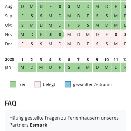
D
M
D
F
S
S
M
D
M
D
F
S
F
S
S
M
D
M
D
F
S
S
M
D
S
M
D
M
D
F
S
S
M
D
M
D
M
D
F
S
S
M
D
M
D
F
S
S
F
S
S
M
D
M
D
F
S
S
M
D
2029
1
2
3
4
5
6
7
8
9
10
11
12
M
D
M
D
F
S
S
M
D
M
D
F
frei
belegt
gewählter Zeitraum
FAQ
Häufig gestellte Fragen zu Ferienhäusern unseres
Partners
Esmark
.