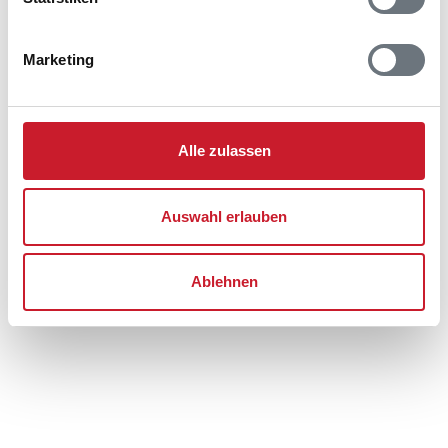
Lageplan
Marketing
Adresse
Ferienhaus 60365
Fædriften 1
Blåvand
Alle zulassen
6857 Blåvand
Auswahl erlauben
Ablehnen