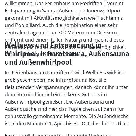
willkommen. Das Ferienhaus am Fædriften 1 vereint
Entspannung in Sauna, Außen- und Innenwhirlpool
gekonnt mit Aktivitätsmöglichkeiten wie Tischtennis
und Poolbillard. Auch die Kombination einer sehr
zentralen Lage mit nur 200 Metern zum Ortskern
entfernt und einem tollen Naturgrund macht dieses
Wellness und Entspannung in
Feriendomizil so attraktiv. Auch eine Lademöglichkeit
Whirlpool, Infrarotsauna, Außensauna
für ein Elekroauto ist vorhanden.
und Außenwhirlpool
Im Ferienhaus am Fædriften 1 wird Wellness wirklich
groß geschrieben, die Infrarotsauna löst alle
tiefsitzenden Verspannungen, danach könnt ihr unter
dem Sternenhimmel ein leckeres Getränk im
Außenwhirlpool genießen. Die Außensauna und
Außendusche sind hier das Tüpfelchen auf dem i für
genussvolle gemeinsame Momente. Die Außendusche
ist in den Monaten 1. April bis 31. Oktober benutztbar.
Ein Gasgrill, Liegen und Gartenmöbel laden zu