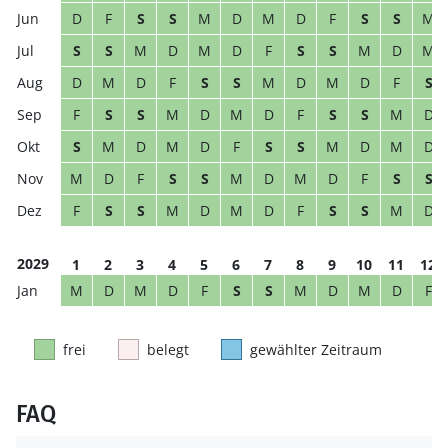
D
F
S
S
M
D
M
D
F
S
S
M
S
S
M
D
M
D
F
S
S
M
D
M
D
M
D
F
S
S
M
D
M
D
F
S
F
S
S
M
D
M
D
F
S
S
M
D
S
M
D
M
D
F
S
S
M
D
M
D
M
D
F
S
S
M
D
M
D
F
S
S
F
S
S
M
D
M
D
F
S
S
M
D
2029
1
2
3
4
5
6
7
8
9
10
11
12
M
D
M
D
F
S
S
M
D
M
D
F
frei
belegt
gewählter Zeitraum
FAQ