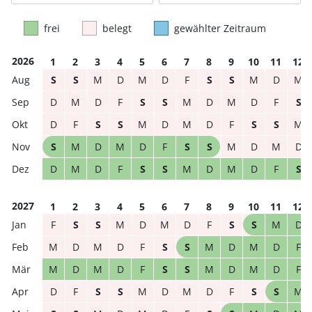
frei
belegt
gewählter Zeitraum
2026
1
2
3
4
5
6
7
8
9
10
11
12
S
S
M
D
M
D
F
S
S
M
D
M
D
M
D
F
S
S
M
D
M
D
F
S
D
F
S
S
M
D
M
D
F
S
S
M
S
M
D
M
D
F
S
S
M
D
M
D
D
M
D
F
S
S
M
D
M
D
F
S
2027
1
2
3
4
5
6
7
8
9
10
11
12
F
S
S
M
D
M
D
F
S
S
M
D
M
D
M
D
F
S
S
M
D
M
D
F
M
D
M
D
F
S
S
M
D
M
D
F
D
F
S
S
M
D
M
D
F
S
S
M