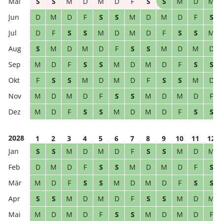
S
S
M
D
M
D
F
S
S
M
D
M
D
M
D
F
S
S
M
D
M
D
F
S
D
F
S
S
M
D
M
D
F
S
S
M
S
M
D
M
D
F
S
S
M
D
M
D
M
D
F
S
S
M
D
M
D
F
S
S
F
S
S
M
D
M
D
F
S
S
M
D
M
D
M
D
F
S
S
M
D
M
D
F
M
D
F
S
S
M
D
M
D
F
S
S
2028
1
2
3
4
5
6
7
8
9
10
11
12
S
S
M
D
M
D
F
S
S
M
D
M
D
M
D
F
S
S
M
D
M
D
F
S
M
D
F
S
S
M
D
M
D
F
S
S
S
S
M
D
M
D
F
S
S
M
D
M
M
D
M
D
F
S
S
M
D
M
D
F