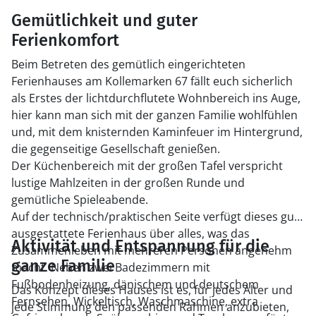
Gemütlichkeit und guter
Ferienkomfort
Beim Betreten des gemütlich eingerichteten
Ferienhauses am Kollemarken 67 fällt euch sicherlich
als Erstes der lichtdurchflutete Wohnbereich ins Auge,
hier kann man sich mit der ganzen Familie wohlfühlen
und, mit dem knisternden Kaminfeuer im Hintergrund,
die gegenseitige Gesellschaft genießen.
Der Küchenbereich mit der großen Tafel verspricht
lustige Mahlzeiten in der großen Runde und
gemütliche Spieleabende.
Auf der technisch/praktischen Seite verfügt dieses gut
ausgestattete Ferienhaus über alles, was das
Aktivität und Entspannung für die
Zusammenleben mit mehreren Personen angenehm
ganze Familie
macht. Neben zwei Badezimmern mit
Fußbodenheizung, dänischem und deutschem
Das Konzept dieses Hauses ist es, für jedes Alter und
Fernsehen, Wickeltisch, Waschmaschine, extra
jede Stimmung den passenden Rahmen anzubieten,