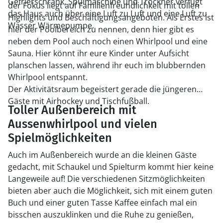
Gefrierschrank, Spülmaschine und Trockner verfügt
der Fokus liegt auf Familienfreundlichkeit mit tollen
das Haus auch über eine Luft zu Luft und eine Luft zu
Highlights und Beschäftigungsangeboten. Als Erstes ist
Wasser Wärmepumpe.
hier der Poolbereich zu nennen, denn hier gibt es
neben dem Pool auch noch einen Whirlpool und eine
Sauna. Hier könnt ihr eure Kinder unter Aufsicht
planschen lassen, während ihr euch im blubbernden
Whirlpool entspannt.
Der Aktivitätsraum begeistert gerade die jüngeren
Gäste mit Airhockey und Tischfußball.
Toller Außenbereich mit
Aussenwhirlpool und vielen
Spielmöglichkeiten
Auch im Außenbereich wurde an die kleinen Gäste
gedacht, mit Schaukel und Spielturm kommt hier keine
Langeweile auf! Die verschiedenen Sitzmöglichkeiten
bieten aber auch die Möglichkeit, sich mit einem guten
Buch und einer guten Tasse Kaffee einfach mal ein
bisschen auszuklinken und die Ruhe zu genießen,