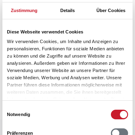
Hauswechseltag
Sonntag
Zustimmung
Details
Über Cookies
Kinderbett
Kinderhochstuhl
Ladestation für Elektroautos
Diese Webseite verwendet Cookies
Wärmepumpe
Wir verwenden Cookies, um Inhalte und Anzeigen zu
Luft-Wasser
personalisieren, Funktionen für soziale Medien anbieten
Wärmepumpe
zu können und die Zugriffe auf unsere Website zu
Luft-Wasser
analysieren. Außerdem geben wir Informationen zu Ihrer
Verwendung unserer Website an unsere Partner für
soziale Medien, Werbung und Analysen weiter. Unsere
Neben- und Verbrauchskosten
Partner führen diese Informationen möglicherweise mit
Die aktuellen Verbrauchskosten finden Sie im
weiteren Daten zusammen, die Sie ihnen bereitgestellt
nächsten Schritt im Buchungsformular.
haben oder die sie im Rahmen Ihrer Nutzung der Dienste
gesammelt haben.
Einwilligungsauswahl
Notwendig
Raumaufteilung
Präferenzen