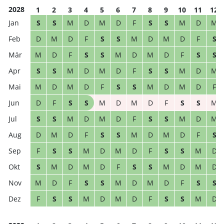
2028
1
2
3
4
5
6
7
8
9
10
11
12
S
S
M
D
M
D
F
S
S
M
D
M
D
M
D
F
S
S
M
D
M
D
F
S
M
D
F
S
S
M
D
M
D
F
S
S
S
S
M
D
M
D
F
S
S
M
D
M
M
D
M
D
F
S
S
M
D
M
D
F
D
F
S
S
M
D
M
D
F
S
S
M
S
S
M
D
M
D
F
S
S
M
D
M
D
M
D
F
S
S
M
D
M
D
F
S
F
S
S
M
D
M
D
F
S
S
M
D
S
M
D
M
D
F
S
S
M
D
M
D
M
D
F
S
S
M
D
M
D
F
S
S
F
S
S
M
D
M
D
F
S
S
M
D