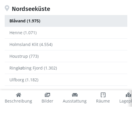
Nordseeküste
Blåvand (1.975)
Henne (1.071)
Holmsland Klit (4.554)
Houstrup (773)
Ringkøbing Fjord (1.302)
Ulfborg (1.182)
Vejers (735)
Beschreibung
Bilder
Ausstattung
Räume
Lagep
Vejlby Klit (1.171)
Blåvand
Blåvand Strand (1.278)