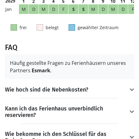
2029
1
2
3
4
5
6
7
8
9
10
11
12
M
D
M
D
F
S
S
M
D
M
D
F
frei
belegt
gewählter Zeitraum
FAQ
Häufig gestellte Fragen zu Ferienhäusern unseres
Partners
Esmark
.
Wie hoch sind die Nebenkosten?
Kann ich das Ferienhaus unverbindlich
reservieren?
Wie bekomme ich den Schlüssel für das