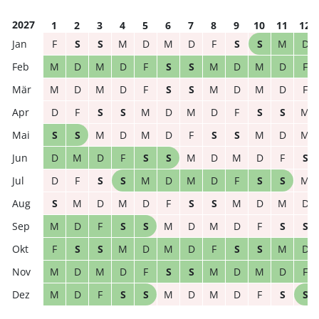
2027
1
2
3
4
5
6
7
8
9
10
11
12
F
S
S
M
D
M
D
F
S
S
M
D
M
D
M
D
F
S
S
M
D
M
D
F
M
D
M
D
F
S
S
M
D
M
D
F
D
F
S
S
M
D
M
D
F
S
S
M
S
S
M
D
M
D
F
S
S
M
D
M
D
M
D
F
S
S
M
D
M
D
F
S
D
F
S
S
M
D
M
D
F
S
S
M
S
M
D
M
D
F
S
S
M
D
M
D
M
D
F
S
S
M
D
M
D
F
S
S
F
S
S
M
D
M
D
F
S
S
M
D
M
D
M
D
F
S
S
M
D
M
D
F
M
D
F
S
S
M
D
M
D
F
S
S