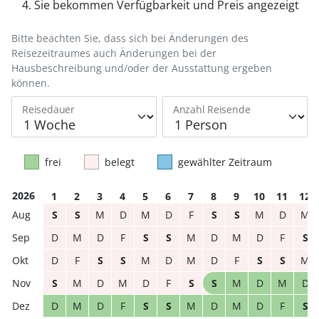
Sie bekommen Verfügbarkeit und Preis angezeigt
Bitte beachten Sie, dass sich bei Änderungen des
Reisezeitraumes auch Änderungen bei der
Hausbeschreibung und/oder der Ausstattung ergeben
können.
Reisedauer
Anzahl Reisende
frei
belegt
gewählter Zeitraum
2026
1
2
3
4
5
6
7
8
9
10
11
12
S
S
M
D
M
D
F
S
S
M
D
M
D
M
D
F
S
S
M
D
M
D
F
S
D
F
S
S
M
D
M
D
F
S
S
M
S
M
D
M
D
F
S
S
M
D
M
D
D
M
D
F
S
S
M
D
M
D
F
S