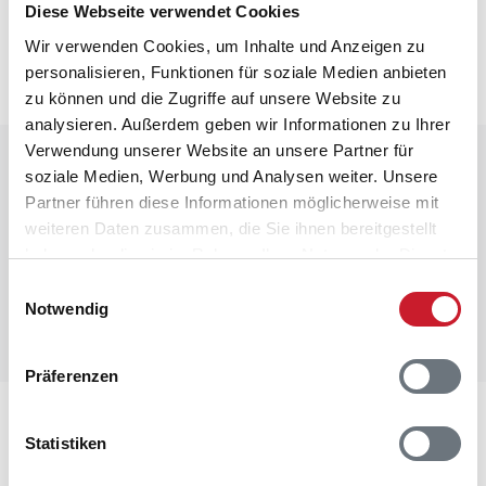
Diese Webseite verwendet Cookies
Die aktuellen Verbrauchskosten finden Sie im
nächsten Schritt im Buchungsformular.
Wir verwenden Cookies, um Inhalte und Anzeigen zu
personalisieren, Funktionen für soziale Medien anbieten
zu können und die Zugriffe auf unsere Website zu
analysieren. Außerdem geben wir Informationen zu Ihrer
Verwendung unserer Website an unsere Partner für
Raumaufteilung
soziale Medien, Werbung und Analysen weiter. Unsere
Partner führen diese Informationen möglicherweise mit
weiteren Daten zusammen, die Sie ihnen bereitgestellt
haben oder die sie im Rahmen Ihrer Nutzung der Dienste
gesammelt haben.
Einwilligungsauswahl
Notwendig
Präferenzen
Lageplan
Statistiken
Adresse