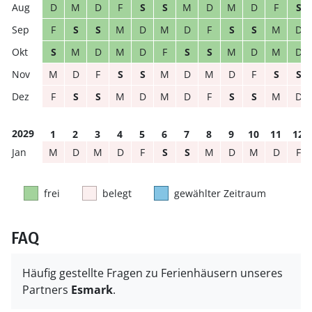
D
M
D
F
S
S
M
D
M
D
F
S
F
S
S
M
D
M
D
F
S
S
M
D
S
M
D
M
D
F
S
S
M
D
M
D
M
D
F
S
S
M
D
M
D
F
S
S
F
S
S
M
D
M
D
F
S
S
M
D
2029
1
2
3
4
5
6
7
8
9
10
11
12
M
D
M
D
F
S
S
M
D
M
D
F
frei
belegt
gewählter Zeitraum
FAQ
Häufig gestellte Fragen zu Ferienhäusern unseres
Partners
Esmark
.