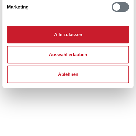
Ferienhaus 60445
Marketing
Hvidbjerg Strandvej 46A
Blåvand
6857 Blåvand
Alle zulassen
Auswahl erlauben
Ablehnen