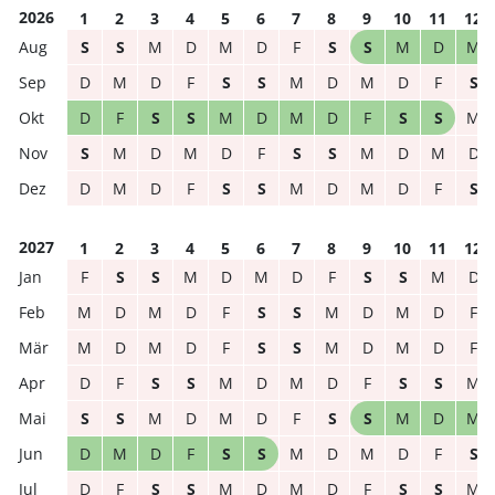
2026
1
2
3
4
5
6
7
8
9
10
11
12
S
S
M
D
M
D
F
S
S
M
D
M
D
M
D
F
S
S
M
D
M
D
F
S
D
F
S
S
M
D
M
D
F
S
S
M
S
M
D
M
D
F
S
S
M
D
M
D
D
M
D
F
S
S
M
D
M
D
F
S
2027
1
2
3
4
5
6
7
8
9
10
11
12
F
S
S
M
D
M
D
F
S
S
M
D
M
D
M
D
F
S
S
M
D
M
D
F
M
D
M
D
F
S
S
M
D
M
D
F
D
F
S
S
M
D
M
D
F
S
S
M
S
S
M
D
M
D
F
S
S
M
D
M
D
M
D
F
S
S
M
D
M
D
F
S
D
F
S
S
M
D
M
D
F
S
S
M