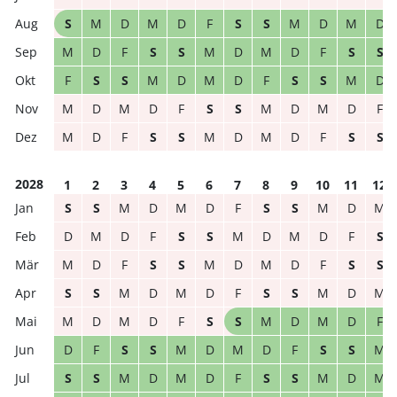
S
M
D
M
D
F
S
S
M
D
M
D
M
D
F
S
S
M
D
M
D
F
S
S
F
S
S
M
D
M
D
F
S
S
M
D
M
D
M
D
F
S
S
M
D
M
D
F
M
D
F
S
S
M
D
M
D
F
S
S
2028
1
2
3
4
5
6
7
8
9
10
11
12
S
S
M
D
M
D
F
S
S
M
D
M
D
M
D
F
S
S
M
D
M
D
F
S
M
D
F
S
S
M
D
M
D
F
S
S
S
S
M
D
M
D
F
S
S
M
D
M
M
D
M
D
F
S
S
M
D
M
D
F
D
F
S
S
M
D
M
D
F
S
S
M
S
S
M
D
M
D
F
S
S
M
D
M