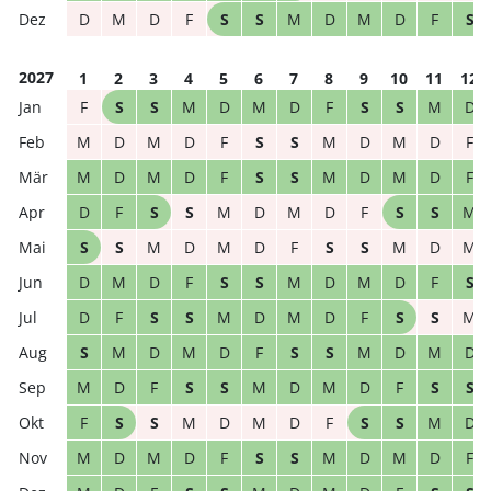
D
M
D
F
S
S
M
D
M
D
F
S
2027
1
2
3
4
5
6
7
8
9
10
11
12
F
S
S
M
D
M
D
F
S
S
M
D
M
D
M
D
F
S
S
M
D
M
D
F
M
D
M
D
F
S
S
M
D
M
D
F
D
F
S
S
M
D
M
D
F
S
S
M
S
S
M
D
M
D
F
S
S
M
D
M
D
M
D
F
S
S
M
D
M
D
F
S
D
F
S
S
M
D
M
D
F
S
S
M
S
M
D
M
D
F
S
S
M
D
M
D
M
D
F
S
S
M
D
M
D
F
S
S
F
S
S
M
D
M
D
F
S
S
M
D
M
D
M
D
F
S
S
M
D
M
D
F