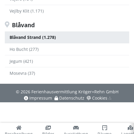
Vejlby Klit (1.171)
Blåvand
Blåvand Strand (1.278)
Ho Bucht (277)
Jegum (421)
Mosevra (37)
© 2026 Ferienhausvermittlung Kröger+Rehn GmbH
Impressum
Datenschutz
Cookies
∴
Beschreibung
Bilder
Ausstattung
Räume
Lagep