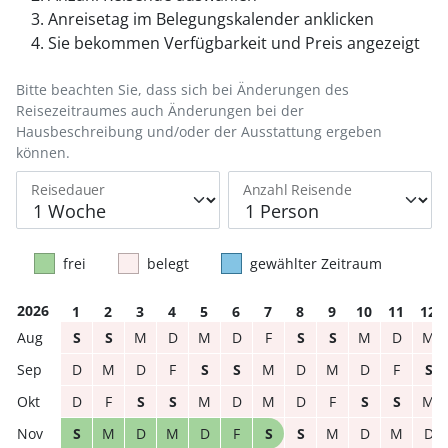
Anreisetag im Belegungskalender anklicken
Sie bekommen Verfügbarkeit und Preis angezeigt
Bitte beachten Sie, dass sich bei Änderungen des
Reisezeitraumes auch Änderungen bei der
Hausbeschreibung und/oder der Ausstattung ergeben
können.
Reisedauer
Anzahl Reisende
frei
belegt
gewählter Zeitraum
2026
1
2
3
4
5
6
7
8
9
10
11
12
S
S
M
D
M
D
F
S
S
M
D
M
D
M
D
F
S
S
M
D
M
D
F
S
D
F
S
S
M
D
M
D
F
S
S
M
S
M
D
M
D
F
S
S
M
D
M
D