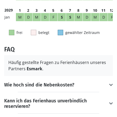
2029
1
2
3
4
5
6
7
8
9
10
11
12
M
D
M
D
F
S
S
M
D
M
D
F
frei
belegt
gewählter Zeitraum
FAQ
Häufig gestellte Fragen zu Ferienhäusern unseres
Partners
Esmark
.
Wie hoch sind die Nebenkosten?
Kann ich das Ferienhaus unverbindlich
reservieren?