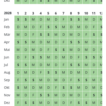
M
D
F
S
S
M
D
M
D
F
S
S
2028
1
2
3
4
5
6
7
8
9
10
11
12
S
S
M
D
M
D
F
S
S
M
D
M
D
M
D
F
S
S
M
D
M
D
F
S
M
D
F
S
S
M
D
M
D
F
S
S
S
S
M
D
M
D
F
S
S
M
D
M
M
D
M
D
F
S
S
M
D
M
D
F
D
F
S
S
M
D
M
D
F
S
S
M
S
S
M
D
M
D
F
S
S
M
D
M
D
M
D
F
S
S
M
D
M
D
F
S
F
S
S
M
D
M
D
F
S
S
M
D
S
M
D
M
D
F
S
S
M
D
M
D
M
D
F
S
S
M
D
M
D
F
S
S
F
S
S
M
D
M
D
F
S
S
M
D