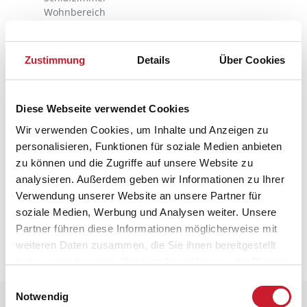
Wohnbereich
Hauswechseltag
Samstag
Kinderbett
Zustimmung
Details
Über Cookies
Kinderhochstuhl
Wärmepumpe
Luft-Wasser
Diese Webseite verwendet Cookies
Wärmepumpe
Wir verwenden Cookies, um Inhalte und Anzeigen zu
Luft-Wasser
personalisieren, Funktionen für soziale Medien anbieten
zu können und die Zugriffe auf unsere Website zu
analysieren. Außerdem geben wir Informationen zu Ihrer
Neben- und Verbrauchskosten
Verwendung unserer Website an unsere Partner für
soziale Medien, Werbung und Analysen weiter. Unsere
Die aktuellen Verbrauchskosten finden Sie im
Partner führen diese Informationen möglicherweise mit
nächsten Schritt im Buchungsformular.
weiteren Daten zusammen, die Sie ihnen bereitgestellt
haben oder die sie im Rahmen Ihrer Nutzung der Dienste
gesammelt haben.
Einwilligungsauswahl
Notwendig