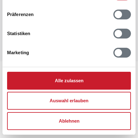
Raumaufteilung
Präferenzen
Statistiken
Marketing
Lageplan
Alle zulassen
Adresse
Ferienhaus 60455
Auswahl erlauben
Hestehaven 30B
Blåvand
6857 Blåvand
Ablehnen