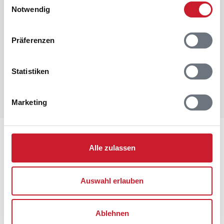
Notwendig
Raumaufteilung
Präferenzen
Statistiken
Marketing
Lageplan
Alle zulassen
Adresse
Ferienhaus 60482
Auswahl erlauben
Kollemarken 41
Blåvand
6857 Blåvand
Ablehnen