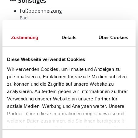
Sonstiges
Fußbodenheizung
Bad
Wohnbereich
Hauswechseltag
Zustimmung
Details
Über Cookies
Freitag
Ladestation für Elektroautos
Wärmepumpe
Luft-Wasser
Diese Webseite verwendet Cookies
Wärmepumpe
Wir verwenden Cookies, um Inhalte und Anzeigen zu
Luft-Wasser
personalisieren, Funktionen für soziale Medien anbieten
zu können und die Zugriffe auf unsere Website zu
analysieren. Außerdem geben wir Informationen zu Ihrer
Neben- und Verbrauchskosten
Verwendung unserer Website an unsere Partner für
soziale Medien, Werbung und Analysen weiter. Unsere
Die aktuellen Verbrauchskosten finden Sie im
Partner führen diese Informationen möglicherweise mit
nächsten Schritt im Buchungsformular.
weiteren Daten zusammen, die Sie ihnen bereitgestellt
haben oder die sie im Rahmen Ihrer Nutzung der Dienste
gesammelt haben.
Einwilligungsauswahl