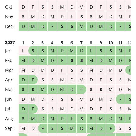
D
F
S
S
M
D
M
D
F
S
S
M
S
M
D
M
D
F
S
S
M
D
M
D
D
M
D
F
S
S
M
D
M
D
F
S
2027
1
2
3
4
5
6
7
8
9
10
11
12
F
S
S
M
D
M
D
F
S
S
M
D
M
D
M
D
F
S
S
M
D
M
D
F
M
D
M
D
F
S
S
M
D
M
D
F
D
F
S
S
M
D
M
D
F
S
S
M
S
S
M
D
M
D
F
S
S
M
D
M
D
M
D
F
S
S
M
D
M
D
F
S
D
F
S
S
M
D
M
D
F
S
S
M
S
M
D
M
D
F
S
S
M
D
M
D
M
D
F
S
S
M
D
M
D
F
S
S