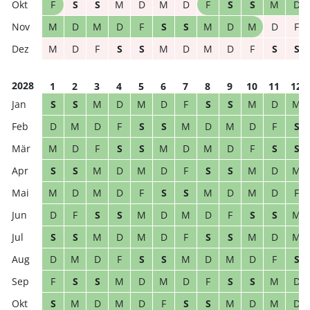
F
S
S
M
D
M
D
F
S
S
M
D
M
D
M
D
F
S
S
M
D
M
D
F
M
D
F
S
S
M
D
M
D
F
S
S
2028
1
2
3
4
5
6
7
8
9
10
11
12
S
S
M
D
M
D
F
S
S
M
D
M
D
M
D
F
S
S
M
D
M
D
F
S
M
D
F
S
S
M
D
M
D
F
S
S
S
S
M
D
M
D
F
S
S
M
D
M
M
D
M
D
F
S
S
M
D
M
D
F
D
F
S
S
M
D
M
D
F
S
S
M
S
S
M
D
M
D
F
S
S
M
D
M
D
M
D
F
S
S
M
D
M
D
F
S
F
S
S
M
D
M
D
F
S
S
M
D
S
M
D
M
D
F
S
S
M
D
M
D