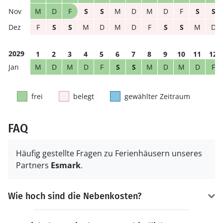
M
D
F
S
S
M
D
M
D
F
S
S
F
S
S
M
D
M
D
F
S
S
M
D
2029
1
2
3
4
5
6
7
8
9
10
11
12
M
D
M
D
F
S
S
M
D
M
D
F
frei
belegt
gewählter Zeitraum
FAQ
Häufig gestellte Fragen zu Ferienhäusern unseres
Partners
Esmark
.
Wie hoch sind die Nebenkosten?