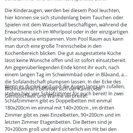
Die Kinderaugen, werden bei diesem Pool leuchten,
hier können sie sich stundenlang beim Tauchen oder
Spielen mit dem Wasserball beschäftigen, während die
Erwachsene sich im Whirlpool oder in der einzigartigen
Infrarotsauna entspannen. Vom Pool Raum aus kann
man durch eine große Trennscheibe in den
Küchenbereich blicken. Die gut ausgestattete Küche
lässt keine Wünsche offen und ist sofort einsatzbereit.
Am gegenüberliegenden Ende könnt ihr euch, nach
einem langen Tag im Schwimmbad oder in Blåvand, auf
die Sofalandschaft plumpsen lassen. In der Ecke des
Wenn es dunkel wird und die Augen langsam zufallen,
Wohnzimmers befindet sich der Kamin, der
stehen hier vier Schlafzimmer für euch bereit! In zwei
Gemütlichkeit und Wärme verbreitet.
Schlafzimmern gibt es Doppelbetten mit einmal
180x200cm im einmal mit 140×200cm , im dritten
Zimmer gibt es zwei Einzelbetten, 90×200cm und im
letzten Zimmer Etagenbetten. Die Betten sind je
70×200cm groß und wird sicherlich ein Hit bei den