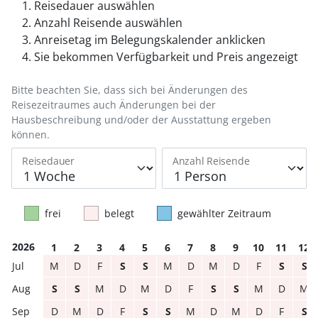
Reisedauer auswählen
Anzahl Reisende auswählen
Anreisetag im Belegungskalender anklicken
Sie bekommen Verfügbarkeit und Preis angezeigt
Bitte beachten Sie, dass sich bei Änderungen des
Reisezeitraumes auch Änderungen bei der
Hausbeschreibung und/oder der Ausstattung ergeben
können.
Reisedauer
Anzahl Reisende
frei
belegt
gewählter Zeitraum
2026
1
2
3
4
5
6
7
8
9
10
11
12
M
D
F
S
S
M
D
M
D
F
S
S
S
S
M
D
M
D
F
S
S
M
D
M
D
M
D
F
S
S
M
D
M
D
F
S