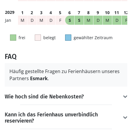
2029
1
2
3
4
5
6
7
8
9
10
11
12
M
D
M
D
F
S
S
M
D
M
D
F
frei
belegt
gewählter Zeitraum
FAQ
Häufig gestellte Fragen zu Ferienhäusern unseres
Partners
Esmark
.
Wie hoch sind die Nebenkosten?
Kann ich das Ferienhaus unverbindlich
reservieren?