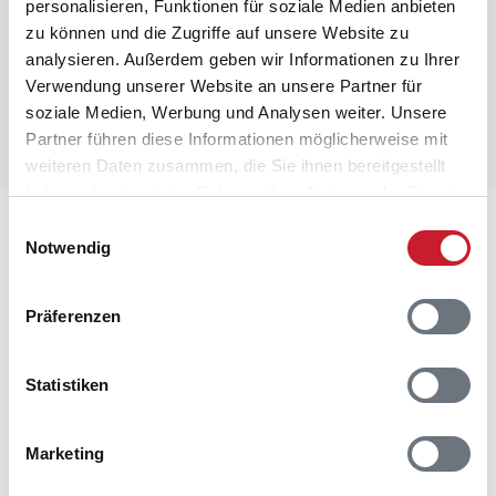
personalisieren, Funktionen für soziale Medien anbieten
zu können und die Zugriffe auf unsere Website zu
analysieren. Außerdem geben wir Informationen zu Ihrer
Verwendung unserer Website an unsere Partner für
soziale Medien, Werbung und Analysen weiter. Unsere
Partner führen diese Informationen möglicherweise mit
weiteren Daten zusammen, die Sie ihnen bereitgestellt
haben oder die sie im Rahmen Ihrer Nutzung der Dienste
gesammelt haben.
Lageplan
Einwilligungsauswahl
Notwendig
Adresse
Ferienhaus 60551
Präferenzen
Sandageren 3
Blåvand
Statistiken
6857 Blåvand
Marketing