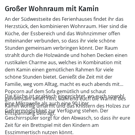
Großer Wohnraum mit Kamin
An der Südwestseite des Ferienhauses findet ihr das
Herzstück, den kombinieren Wohnraum. Hier sind die
Küche, der Essbereich und das Wohnzimmer offen
miteinander verbunden, so dass ihr viele schöne
Stunden gemeinsam verbringen könnt. Der Raum
strahlt durch die Holzwände und hohen Decken einen
rustikalen Charme aus, welches in Kombination mit
dem Kamin einen gemütlichen Rahmen für viele
schöne Stunden bietet. Genießt die Zeit mit der
Familie, weg vom Alltag, macht es euch abends mit
Popcorn auf dem Sofa gemütlich und schaut
Die Küche ist praktisch eingerichtet, wo euch sowohl
gemeinsam einen Film, während euch die Wärme des
eine Mikrowelle als auch eine 90 Liter
Kamin wohlig umarmt und das Knistern des Holzes zur
Gefriermöglichkeit zur Verfügung stehen. Der
Entspannung beiträgt.
Geschirrspüler sorgt für den Abwasch, so dass ihr eure
Zeit für ein Brettspiel mit den Kindern am
Esszimmertisch nutzen könnt.