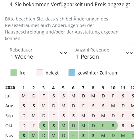
Sie bekommen Verfügbarkeit und Preis angezeigt
Bitte beachten Sie, dass sich bei Änderungen des
Reisezeitraumes auch Änderungen bei der
Hausbeschreibung und/oder der Ausstattung ergeben
können.
Reisedauer
Anzahl Reisende
frei
belegt
gewählter Zeitraum
2026
1
2
3
4
5
6
7
8
9
10
11
12
M
D
F
S
S
M
D
M
D
F
S
S
S
S
M
D
M
D
F
S
S
M
D
M
D
M
D
F
S
S
M
D
M
D
F
S
D
F
S
S
M
D
M
D
F
S
S
M
S
M
D
M
D
F
S
S
M
D
M
D