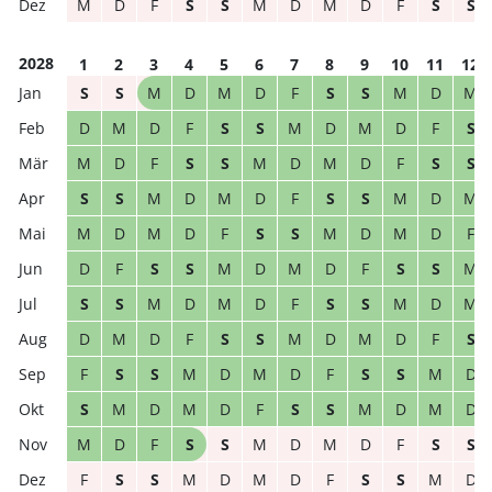
M
D
F
S
S
M
D
M
D
F
S
S
2028
1
2
3
4
5
6
7
8
9
10
11
12
S
S
M
D
M
D
F
S
S
M
D
M
D
M
D
F
S
S
M
D
M
D
F
S
M
D
F
S
S
M
D
M
D
F
S
S
S
S
M
D
M
D
F
S
S
M
D
M
M
D
M
D
F
S
S
M
D
M
D
F
D
F
S
S
M
D
M
D
F
S
S
M
S
S
M
D
M
D
F
S
S
M
D
M
D
M
D
F
S
S
M
D
M
D
F
S
F
S
S
M
D
M
D
F
S
S
M
D
S
M
D
M
D
F
S
S
M
D
M
D
M
D
F
S
S
M
D
M
D
F
S
S
F
S
S
M
D
M
D
F
S
S
M
D