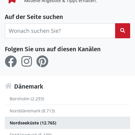
Aktuelle Angebote & Tipps erhalten.
Auf der Seite suchen
Suc
Folgen Sie uns auf diesen Kanälen
Dänemark
Bornholm (2.293)
Norddänemark (8.713)
Nordseeküste (12.765)
Ostdänemark (5.439)