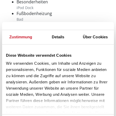
Besonderheiten
iPod Dock
Fußbodenheizung
Bad
Gästetoilette
Fußbodenheizung
Bad
Zustimmung
Details
Über Cookies
Gästetoilette
Hauswechseltag
Sonntag
Diese Webseite verwendet Cookies
Kinderbett
Wir verwenden Cookies, um Inhalte und Anzeigen zu
Kinderhochstuhl
personalisieren, Funktionen für soziale Medien anbieten
Wärmepumpe
zu können und die Zugriffe auf unsere Website zu
analysieren. Außerdem geben wir Informationen zu Ihrer
Verwendung unserer Website an unsere Partner für
Neben- und Verbrauchskosten
soziale Medien, Werbung und Analysen weiter. Unsere
Partner führen diese Informationen möglicherweise mit
Die aktuellen Verbrauchskosten finden Sie im
weiteren Daten zusammen, die Sie ihnen bereitgestellt
nächsten Schritt im Buchungsformular.
haben oder die sie im Rahmen Ihrer Nutzung der Dienste