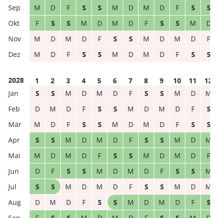
M
D
F
S
S
M
D
M
D
F
S
S
F
S
S
M
D
M
D
F
S
S
M
D
M
D
M
D
F
S
S
M
D
M
D
F
M
D
F
S
S
M
D
M
D
F
S
S
2028
1
2
3
4
5
6
7
8
9
10
11
12
S
S
M
D
M
D
F
S
S
M
D
M
D
M
D
F
S
S
M
D
M
D
F
S
M
D
F
S
S
M
D
M
D
F
S
S
S
S
M
D
M
D
F
S
S
M
D
M
M
D
M
D
F
S
S
M
D
M
D
F
D
F
S
S
M
D
M
D
F
S
S
M
S
S
M
D
M
D
F
S
S
M
D
M
D
M
D
F
S
S
M
D
M
D
F
S
F
S
S
M
D
M
D
F
S
S
M
D