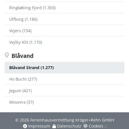
Ringkøbing Fjord (1.303)
Ulfborg (1.186)
Vejers (734)
Vejlby Klit (1.170)
Blåvand
Blåvand Strand (1.277)
Ho Bucht (277)
Jegum (421)
Mosevra (37)
© 2026 Ferienhausvermittlung Kröger+Rehn GmbH
Impressum
Datenschutz
Cookies
∴