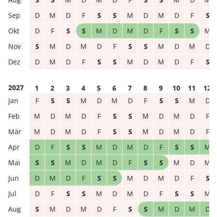
D
M
D
F
S
S
M
D
M
D
F
S
D
F
S
S
M
D
M
D
F
S
S
M
S
M
D
M
D
F
S
S
M
D
M
D
D
M
D
F
S
S
M
D
M
D
F
S
2027
1
2
3
4
5
6
7
8
9
10
11
12
F
S
S
M
D
M
D
F
S
S
M
D
M
D
M
D
F
S
S
M
D
M
D
F
M
D
M
D
F
S
S
M
D
M
D
F
D
F
S
S
M
D
M
D
F
S
S
M
S
S
M
D
M
D
F
S
S
M
D
M
D
M
D
F
S
S
M
D
M
D
F
S
D
F
S
S
M
D
M
D
F
S
S
M
S
M
D
M
D
F
S
S
M
D
M
D