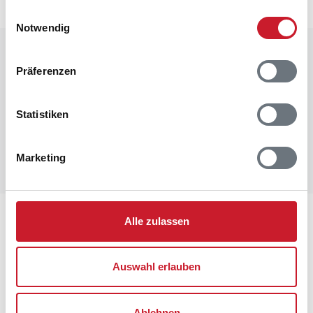
gesammelt haben.
Einwilligungsauswahl
Notwendig
Raumaufteilung
Präferenzen
Statistiken
Marketing
Lageplan
Alle zulassen
Adresse
Auswahl erlauben
Ferienhaus 60589
Grønnevænget 36
Blåvand
Ablehnen