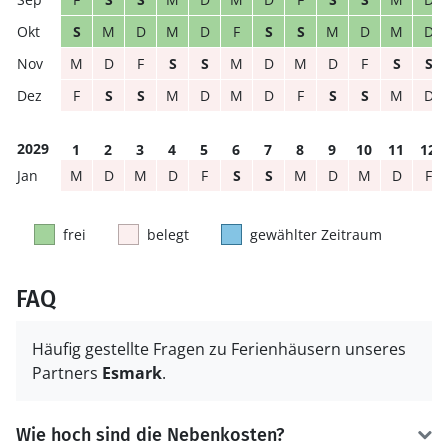
S
M
D
M
D
F
S
S
M
D
M
D
M
D
F
S
S
M
D
M
D
F
S
S
F
S
S
M
D
M
D
F
S
S
M
D
2029
1
2
3
4
5
6
7
8
9
10
11
12
M
D
M
D
F
S
S
M
D
M
D
F
frei
belegt
gewählter Zeitraum
FAQ
Häufig gestellte Fragen zu Ferienhäusern unseres
Partners
Esmark
.
Wie hoch sind die Nebenkosten?