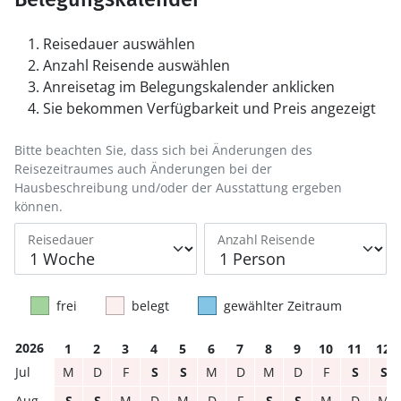
Reisedauer auswählen
Anzahl Reisende auswählen
Anreisetag im Belegungskalender anklicken
Sie bekommen Verfügbarkeit und Preis angezeigt
Bitte beachten Sie, dass sich bei Änderungen des
Reisezeitraumes auch Änderungen bei der
Hausbeschreibung und/oder der Ausstattung ergeben
können.
Reisedauer
Anzahl Reisende
frei
belegt
gewählter Zeitraum
2026
1
2
3
4
5
6
7
8
9
10
11
12
M
D
F
S
S
M
D
M
D
F
S
S
S
S
M
D
M
D
F
S
S
M
D
M