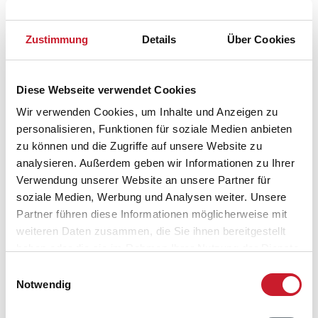
Billard
Aussenbereich
Zustimmung
Details
Über Cookies
Gartenmöbel
Grundstück
Diese Webseite verwendet Cookies
Naturgrundstück
Grill
Wir verwenden Cookies, um Inhalte und Anzeigen zu
Gasgrill
personalisieren, Funktionen für soziale Medien anbieten
Liegestuhl
zu können und die Zugriffe auf unsere Website zu
Sonnenschirm
analysieren. Außerdem geben wir Informationen zu Ihrer
Terrasse: 1
Verwendung unserer Website an unsere Partner für
offen
soziale Medien, Werbung und Analysen weiter. Unsere
Terrasse, überdacht
Partner führen diese Informationen möglicherweise mit
Sonstiges
weiteren Daten zusammen, die Sie ihnen bereitgestellt
haben oder die sie im Rahmen Ihrer Nutzung der Dienste
Besonderheiten
gesammelt haben.
Einwilligungsauswahl
iPod Dock
Notwendig
Fußbodenheizung
Bad