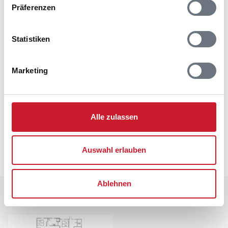
Schlafzimmer
Präferenzen
Wohnbereich
Hauswechseltag
Freitag
Statistiken
Ladestation für Elektroautos
Wärmepumpe
Luft-Wasser
Marketing
Neben- und Verbrauchskosten
Alle zulassen
Die aktuellen Verbrauchskosten finden Sie im
nächsten Schritt im Buchungsformular.
Auswahl erlauben
Ablehnen
Raumaufteilung