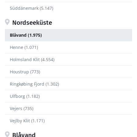
Süddänemark (5.147)
Nordseeküste
Blåvand (1.975)
Henne (1.071)
Holmsland Klit (4.554)
Houstrup (773)
Ringkøbing Fjord (1.302)
Ulfborg (1.182)
Vejers (735)
Vejlby Klit (1.171)
Blåvand