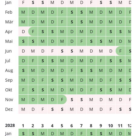
F
S
S
M
D
M
D
F
S
S
M
D
M
D
M
D
F
S
S
M
D
M
D
F
M
D
M
D
F
S
S
M
D
M
D
F
D
F
S
S
M
D
M
D
F
S
S
M
S
S
M
D
M
D
F
S
S
M
D
M
D
M
D
F
S
S
M
D
M
D
F
S
D
F
S
S
M
D
M
D
F
S
S
M
S
M
D
M
D
F
S
S
M
D
M
D
M
D
F
S
S
M
D
M
D
F
S
S
F
S
S
M
D
M
D
F
S
S
M
D
M
D
M
D
F
S
S
M
D
M
D
F
M
D
F
S
S
M
D
M
D
F
S
S
2028
1
2
3
4
5
6
7
8
9
10
11
12
S
S
M
D
M
D
F
S
S
M
D
M