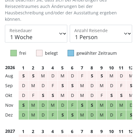
Reisezeitraumes auch Änderungen bei der
Hausbeschreibung und/oder der Ausstattung ergeben
können.
Reisedauer
Anzahl Reisende
frei
belegt
gewählter Zeitraum
2026
1
2
3
4
5
6
7
8
9
10
11
12
S
S
M
D
M
D
F
S
S
M
D
M
D
M
D
F
S
S
M
D
M
D
F
S
D
F
S
S
M
D
M
D
F
S
S
M
S
M
D
M
D
F
S
S
M
D
M
D
D
M
D
F
S
S
M
D
M
D
F
S
2027
1
2
3
4
5
6
7
8
9
10
11
12