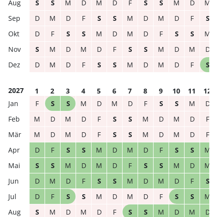
S
S
M
D
M
D
F
S
S
M
D
M
D
M
D
F
S
S
M
D
M
D
F
S
D
F
S
S
M
D
M
D
F
S
S
M
S
M
D
M
D
F
S
S
M
D
M
D
D
M
D
F
S
S
M
D
M
D
F
S
2027
1
2
3
4
5
6
7
8
9
10
11
12
F
S
S
M
D
M
D
F
S
S
M
D
M
D
M
D
F
S
S
M
D
M
D
F
M
D
M
D
F
S
S
M
D
M
D
F
D
F
S
S
M
D
M
D
F
S
S
M
S
S
M
D
M
D
F
S
S
M
D
M
D
M
D
F
S
S
M
D
M
D
F
S
D
F
S
S
M
D
M
D
F
S
S
M
S
M
D
M
D
F
S
S
M
D
M
D