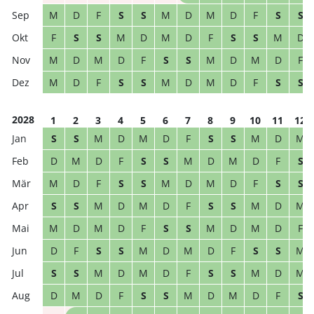
M
D
F
S
S
M
D
M
D
F
S
S
F
S
S
M
D
M
D
F
S
S
M
D
M
D
M
D
F
S
S
M
D
M
D
F
M
D
F
S
S
M
D
M
D
F
S
S
2028
1
2
3
4
5
6
7
8
9
10
11
12
S
S
M
D
M
D
F
S
S
M
D
M
D
M
D
F
S
S
M
D
M
D
F
S
M
D
F
S
S
M
D
M
D
F
S
S
S
S
M
D
M
D
F
S
S
M
D
M
M
D
M
D
F
S
S
M
D
M
D
F
D
F
S
S
M
D
M
D
F
S
S
M
S
S
M
D
M
D
F
S
S
M
D
M
D
M
D
F
S
S
M
D
M
D
F
S