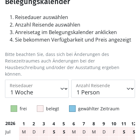
Belegungskalender
Reisedauer auswählen
Anzahl Reisende auswählen
Anreisetag im Belegungskalender anklicken
Sie bekommen Verfügbarkeit und Preis angezeigt
Bitte beachten Sie, dass sich bei Änderungen des
Reisezeitraumes auch Änderungen bei der
Hausbeschreibung und/oder der Ausstattung ergeben
können.
Reisedauer
Anzahl Reisende
frei
belegt
gewählter Zeitraum
2026
1
2
3
4
5
6
7
8
9
10
11
12
M
D
F
S
S
M
D
M
D
F
S
S