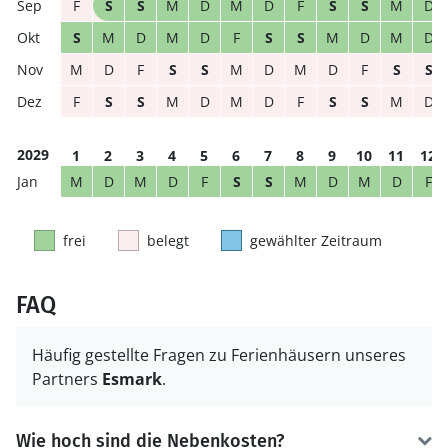
F
S
S
M
D
M
D
F
S
S
M
D
S
M
D
M
D
F
S
S
M
D
M
D
M
D
F
S
S
M
D
M
D
F
S
S
F
S
S
M
D
M
D
F
S
S
M
D
2029
1
2
3
4
5
6
7
8
9
10
11
12
M
D
M
D
F
S
S
M
D
M
D
F
frei
belegt
gewählter Zeitraum
FAQ
Häufig gestellte Fragen zu Ferienhäusern unseres
Partners
Esmark
.
Wie hoch sind die Nebenkosten?