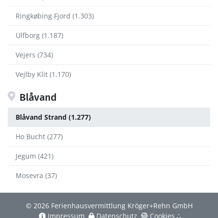
Ringkøbing Fjord (1.303)
Ulfborg (1.187)
Vejers (734)
Vejlby Klit (1.170)
Blåvand
Blåvand Strand (1.277)
Ho Bucht (277)
Jegum (421)
Mosevra (37)
© 2026 Ferienhausvermittlung Kröger+Rehn GmbH
Impressum
Datenschutz
Cookies
∴