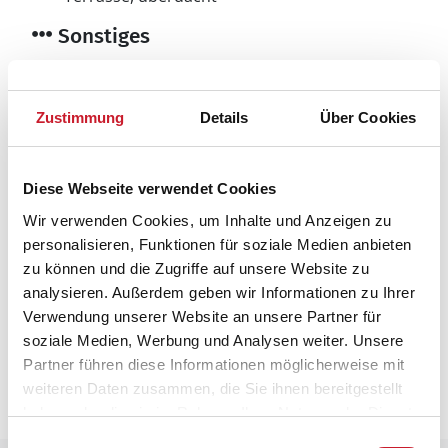
Sonstiges
Besonderheiten
Abstellraum
iPod Dock
Zustimmung
Details
Über Cookies
Hauswechseltag
Samstag
Kinderbett
Diese Webseite verwendet Cookies
Kinderhochstuhl
Wir verwenden Cookies, um Inhalte und Anzeigen zu
Wärmepumpe
personalisieren, Funktionen für soziale Medien anbieten
zu können und die Zugriffe auf unsere Website zu
analysieren. Außerdem geben wir Informationen zu Ihrer
Neben- und Verbrauchskosten
Verwendung unserer Website an unsere Partner für
Die aktuellen Verbrauchskosten finden Sie im
soziale Medien, Werbung und Analysen weiter. Unsere
nächsten Schritt im Buchungsformular.
Partner führen diese Informationen möglicherweise mit
weiteren Daten zusammen, die Sie ihnen bereitgestellt
haben oder die sie im Rahmen Ihrer Nutzung der Dienste
gesammelt haben.
Einwilligungsauswahl