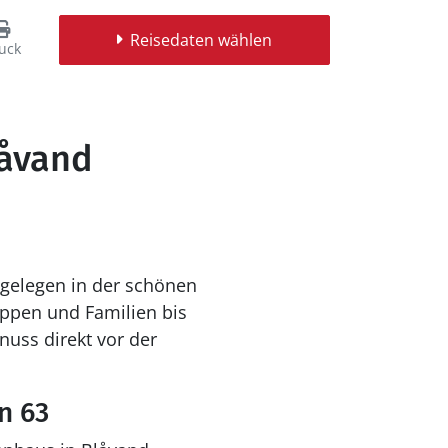
Reisedaten wählen
uck
låvand
gelegen in der schönen
uppen und Familien bis
uss direkt vor der
n 63