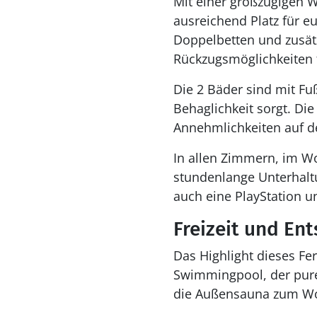
Mit einer großzügigen 
ausreichend Platz für e
Doppelbetten und zusätz
Rückzugsmöglichkeiten f
Die 2 Bäder sind mit Fu
Behaglichkeit sorgt. Die
Annehmlichkeiten auf d
In allen Zimmern, im W
stundenlange Unterhaltun
auch eine PlayStation u
Freizeit und En
Das Highlight dieses Fe
Swimmingpool, der pure
die Außensauna zum Wo