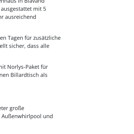
enhaus in Blåvand
ausgestattet mit 5
hr ausreichend
en Tagen für zusätzliche
lt sicher, dass alle
t Norlys-Paket für
en Billardtisch als
eter große
r Außenwhirlpool und