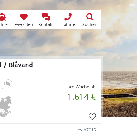
ähre
Favoriten
Kontakt
Hotline
Suchen
d / Blåvand
pro Woche ab
1.614 €
esm7015