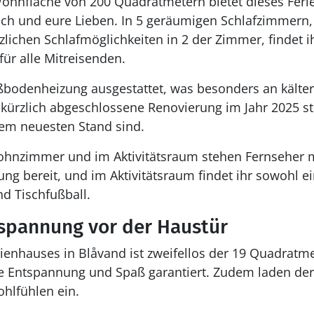
Wohnfläche von 200 Quadratmetern bietet dieses Feri
uch und eure Lieben. In 5 geräumigen Schlafzimmern, 
lichen Schlafmöglichkeiten in 2 der Zimmer, findet i
ür alle Mitreisenden.
ßbodenheizung ausgestattet, was besonders an kälter
 kürzlich abgeschlossene Renovierung im Jahr 2025 stel
em neuesten Stand sind.
ohnzimmer und im Aktivitätsraum stehen Fernseher mi
g bereit, und im Aktivitätsraum findet ihr sowohl ein
nd Tischfußball.
tspannung vor der Haustür
rienhauses in Blåvand ist zweifellos der 19 Quadratm
 Entspannung und Spaß garantiert. Zudem laden de
hlfühlen ein.