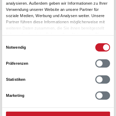
analysieren. Außerdem geben wir Informationen zu Ihrer
Verwendung unserer Website an unsere Partner für
soziale Medien, Werbung und Analysen weiter. Unsere
Partner führen diese Informationen möglicherweise mit
weiteren Daten zusammen, die Sie ihnen bereitgestellt
haben oder die sie im Rahmen Ihrer Nutzung der Dienste
Lageplan
gesammelt haben.
Einwilligungsauswahl
Notwendig
Adresse
Ferienhaus 60746
Präferenzen
Kallesensvej 7
Blåvand
6857 Blåvand
Statistiken
Marketing