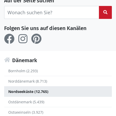
Auf der Seite suchen
Suc
Folgen Sie uns auf diesen Kanälen
Dänemark
Bornholm (2.293)
Norddänemark (8.713)
Nordseeküste (12.765)
Ostdänemark (5.439)
Ostseeinseln (3.927)