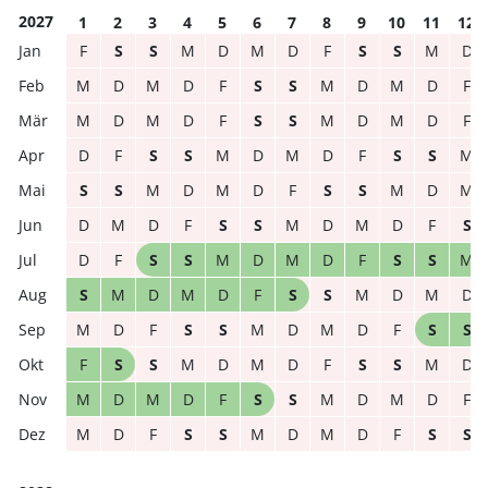
2027
1
2
3
4
5
6
7
8
9
10
11
12
F
S
S
M
D
M
D
F
S
S
M
D
M
D
M
D
F
S
S
M
D
M
D
F
M
D
M
D
F
S
S
M
D
M
D
F
D
F
S
S
M
D
M
D
F
S
S
M
S
S
M
D
M
D
F
S
S
M
D
M
D
M
D
F
S
S
M
D
M
D
F
S
D
F
S
S
M
D
M
D
F
S
S
M
S
M
D
M
D
F
S
S
M
D
M
D
M
D
F
S
S
M
D
M
D
F
S
S
F
S
S
M
D
M
D
F
S
S
M
D
M
D
M
D
F
S
S
M
D
M
D
F
M
D
F
S
S
M
D
M
D
F
S
S