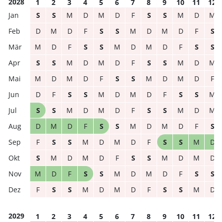
2028
1
2
3
4
5
6
7
8
9
10
11
12
S
S
M
D
M
D
F
S
S
M
D
M
D
M
D
F
S
S
M
D
M
D
F
S
M
D
F
S
S
M
D
M
D
F
S
S
S
S
M
D
M
D
F
S
S
M
D
M
M
D
M
D
F
S
S
M
D
M
D
F
D
F
S
S
M
D
M
D
F
S
S
M
S
S
M
D
M
D
F
S
S
M
D
M
D
M
D
F
S
S
M
D
M
D
F
S
F
S
S
M
D
M
D
F
S
S
M
D
S
M
D
M
D
F
S
S
M
D
M
D
M
D
F
S
S
M
D
M
D
F
S
S
F
S
S
M
D
M
D
F
S
S
M
D
2029
1
2
3
4
5
6
7
8
9
10
11
12