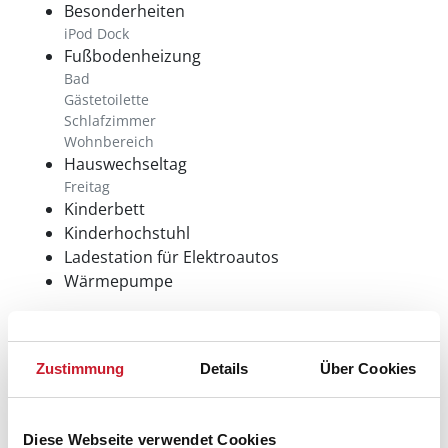
Besonderheiten
iPod Dock
Fußbodenheizung
Bad
Gästetoilette
Schlafzimmer
Wohnbereich
Hauswechseltag
Freitag
Kinderbett
Kinderhochstuhl
Ladestation für Elektroautos
Wärmepumpe
Neben- und Verbrauchskosten
Zustimmung
Details
Über Cookies
Die aktuellen Verbrauchskosten finden Sie im
nächsten Schritt im Buchungsformular.
Diese Webseite verwendet Cookies