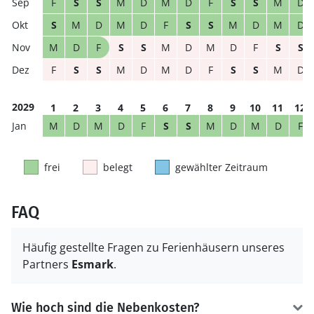
F
S
S
M
D
M
D
F
S
S
M
D
S
M
D
M
D
F
S
S
M
D
M
D
M
D
F
S
S
M
D
M
D
F
S
S
F
S
S
M
D
M
D
F
S
S
M
D
2029
1
2
3
4
5
6
7
8
9
10
11
12
M
D
M
D
F
S
S
M
D
M
D
F
frei
belegt
gewählter Zeitraum
FAQ
Häufig gestellte Fragen zu Ferienhäusern unseres
Partners
Esmark
.
Wie hoch sind die Nebenkosten?