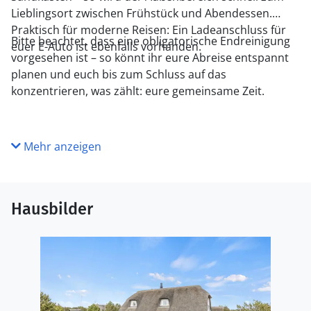
Lieblingsort zwischen Frühstück und Abendessen.
Praktisch für moderne Reisen: Ein Ladeanschluss für
Bitte beachtet, dass eine obligatorische Endreinigung
euer E-Auto ist ebenfalls vorhanden.
vorgesehen ist – so könnt ihr eure Abreise entspannt
planen und euch bis zum Schluss auf das
konzentrieren, was zählt: eure gemeinsame Zeit.
Mehr anzeigen
Hausbilder