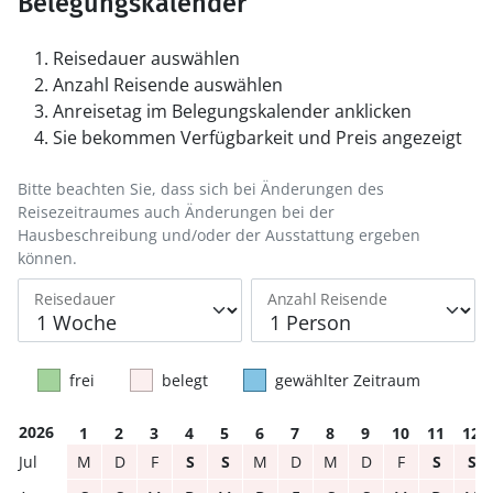
Belegungskalender
Reisedauer auswählen
Anzahl Reisende auswählen
Anreisetag im Belegungskalender anklicken
Sie bekommen Verfügbarkeit und Preis angezeigt
Bitte beachten Sie, dass sich bei Änderungen des
Reisezeitraumes auch Änderungen bei der
Hausbeschreibung und/oder der Ausstattung ergeben
können.
Reisedauer
Anzahl Reisende
frei
belegt
gewählter Zeitraum
2026
1
2
3
4
5
6
7
8
9
10
11
12
M
D
F
S
S
M
D
M
D
F
S
S