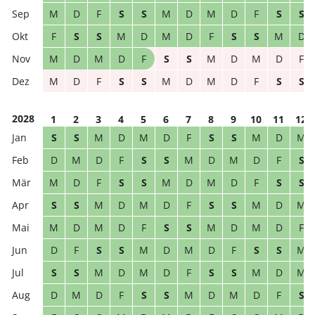
M
D
F
S
S
M
D
M
D
F
S
S
F
S
S
M
D
M
D
F
S
S
M
D
M
D
M
D
F
S
S
M
D
M
D
F
M
D
F
S
S
M
D
M
D
F
S
S
2028
1
2
3
4
5
6
7
8
9
10
11
12
S
S
M
D
M
D
F
S
S
M
D
M
D
M
D
F
S
S
M
D
M
D
F
S
M
D
F
S
S
M
D
M
D
F
S
S
S
S
M
D
M
D
F
S
S
M
D
M
M
D
M
D
F
S
S
M
D
M
D
F
D
F
S
S
M
D
M
D
F
S
S
M
S
S
M
D
M
D
F
S
S
M
D
M
D
M
D
F
S
S
M
D
M
D
F
S