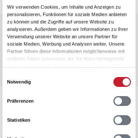
Wir verwenden Cookies, um Inhalte und Anzeigen zu
personalisieren, Funktionen für soziale Medien anbieten
zu können und die Zugriffe auf unsere Website zu
Raumaufteilung
analysieren. Außerdem geben wir Informationen zu Ihrer
Verwendung unserer Website an unsere Partner für
soziale Medien, Werbung und Analysen weiter. Unsere
Partner führen diese Informationen möglicherweise mit
weiteren Daten zusammen, die Sie ihnen bereitgestellt
haben oder die sie im Rahmen Ihrer Nutzung der Dienste
gesammelt haben.
Einwilligungsauswahl
Notwendig
Lageplan
Präferenzen
Adresse
Statistiken
Ferienhaus 60749
Ingridsvej 3
Blåvand