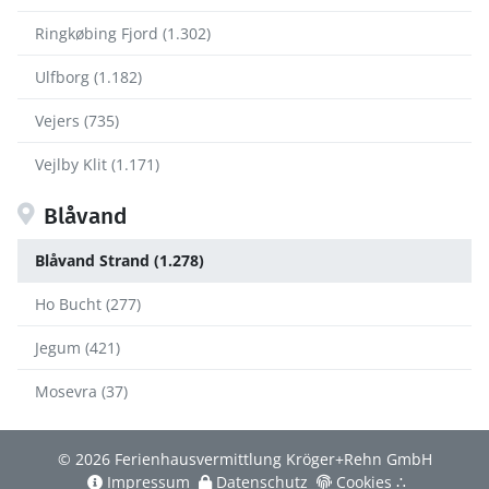
Ringkøbing Fjord (1.302)
Ulfborg (1.182)
Vejers (735)
Vejlby Klit (1.171)
Blåvand
Blåvand Strand (1.278)
Ho Bucht (277)
Jegum (421)
Mosevra (37)
© 2026 Ferienhausvermittlung Kröger+Rehn GmbH
Impressum
Datenschutz
Cookies
∴