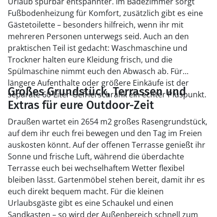
Urlaub spürbar entspannter. Im Badezimmer sorgt
Fußbodenheizung für Komfort, zusätzlich gibt es eine
Gästetoilette – besonders hilfreich, wenn ihr mit
mehreren Personen unterwegs seid. Auch an den
praktischen Teil ist gedacht: Waschmaschine und
Trockner halten eure Kleidung frisch, und die
Spülmaschine nimmt euch den Abwasch ab. Für
längere Aufenthalte oder größere Einkäufe ist der
Großes Grundstück, Terrassen und
separate 60-Liter-Gefrierschrank ein echter Pluspunkt.
Extras für eure Outdoor-Zeit
Draußen wartet ein 2654 m2 großes Rasengrundstück,
auf dem ihr euch frei bewegen und den Tag im Freien
auskosten könnt. Auf der offenen Terrasse genießt ihr
Sonne und frische Luft, während die überdachte
Terrasse euch bei wechselhaftem Wetter flexibel
bleiben lässt. Gartenmöbel stehen bereit, damit ihr es
euch direkt bequem macht. Für die kleinen
Urlaubsgäste gibt es eine Schaukel und einen
Sandkasten – so wird der Außenbereich schnell zum