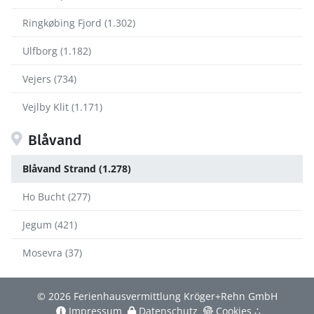
Ringkøbing Fjord (1.302)
Ulfborg (1.182)
Vejers (734)
Vejlby Klit (1.171)
Blåvand
Blåvand Strand (1.278)
Ho Bucht (277)
Jegum (421)
Mosevra (37)
© 2026 Ferienhausvermittlung Kröger+Rehn GmbH
Impressum
Datenschutz
Cookies
∴