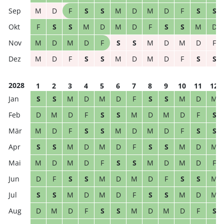
M
D
F
S
S
M
D
M
D
F
S
S
F
S
S
M
D
M
D
F
S
S
M
D
M
D
M
D
F
S
S
M
D
M
D
F
M
D
F
S
S
M
D
M
D
F
S
S
2028
1
2
3
4
5
6
7
8
9
10
11
12
S
S
M
D
M
D
F
S
S
M
D
M
D
M
D
F
S
S
M
D
M
D
F
S
M
D
F
S
S
M
D
M
D
F
S
S
S
S
M
D
M
D
F
S
S
M
D
M
M
D
M
D
F
S
S
M
D
M
D
F
D
F
S
S
M
D
M
D
F
S
S
M
S
S
M
D
M
D
F
S
S
M
D
M
D
M
D
F
S
S
M
D
M
D
F
S