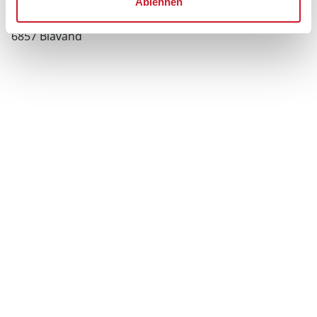
Bakkedraget 2
Ablehnen
Blåvand
6857 Blåvand