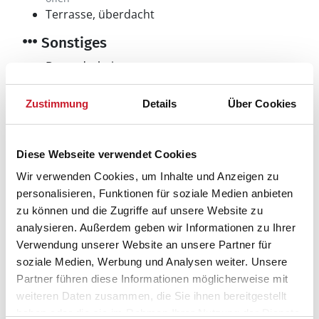
Terrasse, überdacht
Sonstiges
Besonderheiten
iPod Dock
Fußbodenheizung
Zustimmung
Details
Über Cookies
Bad
Schlafzimmer
Wohnbereich
Diese Webseite verwendet Cookies
Hauswechseltag
Freitag
Wir verwenden Cookies, um Inhalte und Anzeigen zu
Ladestation für Elektroautos
personalisieren, Funktionen für soziale Medien anbieten
Wärmepumpe
zu können und die Zugriffe auf unsere Website zu
Luft-Wasser
analysieren. Außerdem geben wir Informationen zu Ihrer
Verwendung unserer Website an unsere Partner für
soziale Medien, Werbung und Analysen weiter. Unsere
Partner führen diese Informationen möglicherweise mit
Neben- und Verbrauchskosten
weiteren Daten zusammen, die Sie ihnen bereitgestellt
Die aktuellen Verbrauchskosten finden Sie im
haben oder die sie im Rahmen Ihrer Nutzung der Dienste