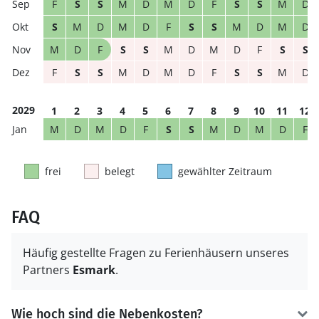
F
S
S
M
D
M
D
F
S
S
M
D
S
M
D
M
D
F
S
S
M
D
M
D
M
D
F
S
S
M
D
M
D
F
S
S
F
S
S
M
D
M
D
F
S
S
M
D
2029
1
2
3
4
5
6
7
8
9
10
11
12
M
D
M
D
F
S
S
M
D
M
D
F
frei
belegt
gewählter Zeitraum
FAQ
Häufig gestellte Fragen zu Ferienhäusern unseres
Partners
Esmark
.
Wie hoch sind die Nebenkosten?