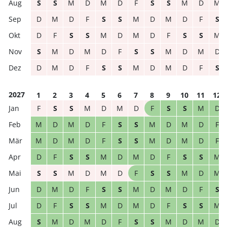
S
S
M
D
M
D
F
S
S
M
D
M
D
M
D
F
S
S
M
D
M
D
F
S
D
F
S
S
M
D
M
D
F
S
S
M
S
M
D
M
D
F
S
S
M
D
M
D
D
M
D
F
S
S
M
D
M
D
F
S
2027
1
2
3
4
5
6
7
8
9
10
11
12
F
S
S
M
D
M
D
F
S
S
M
D
M
D
M
D
F
S
S
M
D
M
D
F
M
D
M
D
F
S
S
M
D
M
D
F
D
F
S
S
M
D
M
D
F
S
S
M
S
S
M
D
M
D
F
S
S
M
D
M
D
M
D
F
S
S
M
D
M
D
F
S
D
F
S
S
M
D
M
D
F
S
S
M
S
M
D
M
D
F
S
S
M
D
M
D