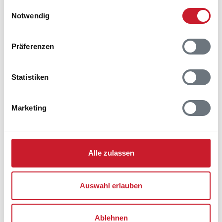
Adresse
gesammelt haben.
Einwilligungsauswahl
Ferienhaus 60759
Notwendig
Poul Thøstesensvej 23
Blåvand
Präferenzen
6857 Blåvand
Statistiken
Marketing
Alle zulassen
Auswahl erlauben
Ablehnen