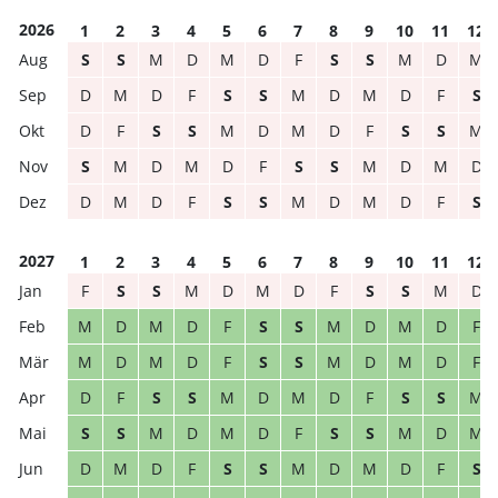
2026
1
2
3
4
5
6
7
8
9
10
11
12
S
S
M
D
M
D
F
S
S
M
D
M
D
M
D
F
S
S
M
D
M
D
F
S
D
F
S
S
M
D
M
D
F
S
S
M
S
M
D
M
D
F
S
S
M
D
M
D
D
M
D
F
S
S
M
D
M
D
F
S
2027
1
2
3
4
5
6
7
8
9
10
11
12
F
S
S
M
D
M
D
F
S
S
M
D
M
D
M
D
F
S
S
M
D
M
D
F
M
D
M
D
F
S
S
M
D
M
D
F
D
F
S
S
M
D
M
D
F
S
S
M
S
S
M
D
M
D
F
S
S
M
D
M
D
M
D
F
S
S
M
D
M
D
F
S