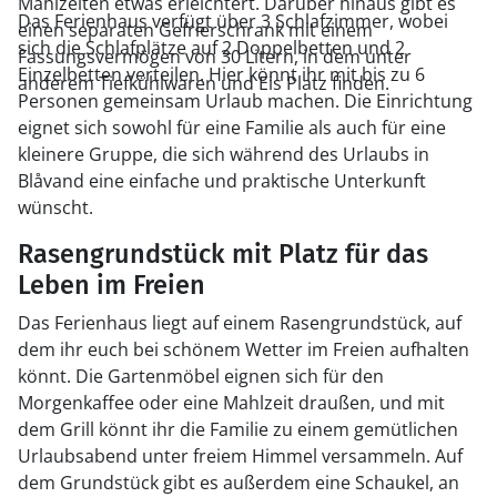
Mahlzeiten etwas erleichtert. Darüber hinaus gibt es
Das Ferienhaus verfügt über 3 Schlafzimmer, wobei
einen separaten Gefrierschrank mit einem
sich die Schlafplätze auf 2 Doppelbetten und 2
Fassungsvermögen von 30 Litern, in dem unter
Einzelbetten verteilen. Hier könnt ihr mit bis zu 6
anderem Tiefkühlwaren und Eis Platz finden.
Personen gemeinsam Urlaub machen. Die Einrichtung
eignet sich sowohl für eine Familie als auch für eine
kleinere Gruppe, die sich während des Urlaubs in
Blåvand eine einfache und praktische Unterkunft
wünscht.
Rasengrundstück mit Platz für das
Leben im Freien
Das Ferienhaus liegt auf einem Rasengrundstück, auf
dem ihr euch bei schönem Wetter im Freien aufhalten
könnt. Die Gartenmöbel eignen sich für den
Morgenkaffee oder eine Mahlzeit draußen, und mit
dem Grill könnt ihr die Familie zu einem gemütlichen
Urlaubsabend unter freiem Himmel versammeln. Auf
dem Grundstück gibt es außerdem eine Schaukel, an