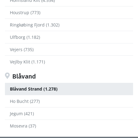
Holmsland Klit (4.554)
Houstrup (773)
Ringkøbing Fjord (1.302)
Ulfborg (1.182)
Vejers (735)
Vejlby Klit (1.171)
Blåvand
Blåvand Strand (1.278)
Ho Bucht (277)
Jegum (421)
Mosevra (37)