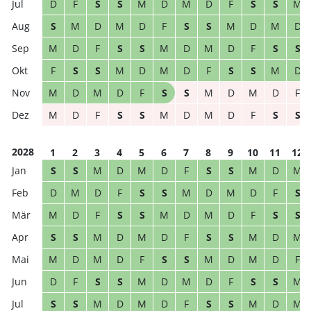
D
F
S
S
M
D
M
D
F
S
S
M
S
M
D
M
D
F
S
S
M
D
M
D
M
D
F
S
S
M
D
M
D
F
S
S
F
S
S
M
D
M
D
F
S
S
M
D
M
D
M
D
F
S
S
M
D
M
D
F
M
D
F
S
S
M
D
M
D
F
S
S
2028
1
2
3
4
5
6
7
8
9
10
11
12
S
S
M
D
M
D
F
S
S
M
D
M
D
M
D
F
S
S
M
D
M
D
F
S
M
D
F
S
S
M
D
M
D
F
S
S
S
S
M
D
M
D
F
S
S
M
D
M
M
D
M
D
F
S
S
M
D
M
D
F
D
F
S
S
M
D
M
D
F
S
S
M
S
S
M
D
M
D
F
S
S
M
D
M