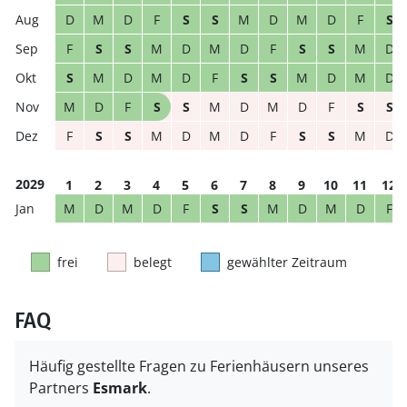
D
M
D
F
S
S
M
D
M
D
F
S
F
S
S
M
D
M
D
F
S
S
M
D
S
M
D
M
D
F
S
S
M
D
M
D
M
D
F
S
S
M
D
M
D
F
S
S
F
S
S
M
D
M
D
F
S
S
M
D
2029
1
2
3
4
5
6
7
8
9
10
11
12
M
D
M
D
F
S
S
M
D
M
D
F
frei
belegt
gewählter Zeitraum
FAQ
Häufig gestellte Fragen zu Ferienhäusern unseres
Partners
Esmark
.