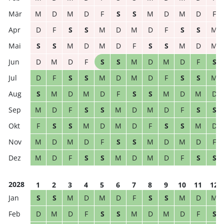
M
D
M
D
F
S
S
M
D
M
D
F
D
F
S
S
M
D
M
D
F
S
S
M
S
S
M
D
M
D
F
S
S
M
D
M
D
M
D
F
S
S
M
D
M
D
F
S
D
F
S
S
M
D
M
D
F
S
S
M
S
M
D
M
D
F
S
S
M
D
M
D
M
D
F
S
S
M
D
M
D
F
S
S
F
S
S
M
D
M
D
F
S
S
M
D
M
D
M
D
F
S
S
M
D
M
D
F
M
D
F
S
S
M
D
M
D
F
S
S
2028
1
2
3
4
5
6
7
8
9
10
11
12
S
S
M
D
M
D
F
S
S
M
D
M
D
M
D
F
S
S
M
D
M
D
F
S