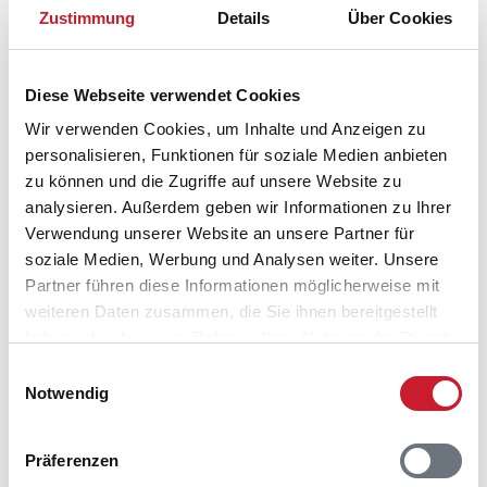
Zustimmung
Details
Über Cookies
Schaukel
Terrasse: 1
offen
Terrasse, überdacht
Diese Webseite verwendet Cookies
Wir verwenden Cookies, um Inhalte und Anzeigen zu
Sonstiges
personalisieren, Funktionen für soziale Medien anbieten
Fußbodenheizung
zu können und die Zugriffe auf unsere Website zu
Bad
analysieren. Außerdem geben wir Informationen zu Ihrer
Schlafzimmer
Verwendung unserer Website an unsere Partner für
Wohnbereich
soziale Medien, Werbung und Analysen weiter. Unsere
Fußbodenheizung
Partner führen diese Informationen möglicherweise mit
Bad
weiteren Daten zusammen, die Sie ihnen bereitgestellt
Schlafzimmer
haben oder die sie im Rahmen Ihrer Nutzung der Dienste
Wohnbereich
Hauswechseltag
gesammelt haben.
Einwilligungsauswahl
Samstag
Notwendig
Kinderbett
Kinderhochstuhl
Präferenzen
Ladestation für Elektroautos