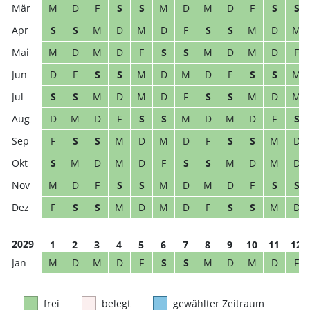
M
D
F
S
S
M
D
M
D
F
S
S
S
S
M
D
M
D
F
S
S
M
D
M
M
D
M
D
F
S
S
M
D
M
D
F
D
F
S
S
M
D
M
D
F
S
S
M
S
S
M
D
M
D
F
S
S
M
D
M
D
M
D
F
S
S
M
D
M
D
F
S
F
S
S
M
D
M
D
F
S
S
M
D
S
M
D
M
D
F
S
S
M
D
M
D
M
D
F
S
S
M
D
M
D
F
S
S
F
S
S
M
D
M
D
F
S
S
M
D
2029
1
2
3
4
5
6
7
8
9
10
11
12
M
D
M
D
F
S
S
M
D
M
D
F
frei
belegt
gewählter Zeitraum