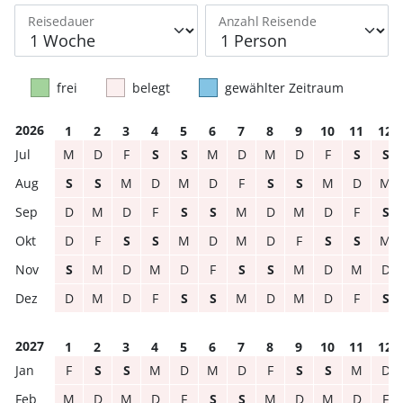
Reisedauer
Anzahl Reisende
frei
belegt
gewählter Zeitraum
2026
1
2
3
4
5
6
7
8
9
10
11
12
M
D
F
S
S
M
D
M
D
F
S
S
S
S
M
D
M
D
F
S
S
M
D
M
D
M
D
F
S
S
M
D
M
D
F
S
D
F
S
S
M
D
M
D
F
S
S
M
S
M
D
M
D
F
S
S
M
D
M
D
D
M
D
F
S
S
M
D
M
D
F
S
2027
1
2
3
4
5
6
7
8
9
10
11
12
F
S
S
M
D
M
D
F
S
S
M
D
M
D
M
D
F
S
S
M
D
M
D
F