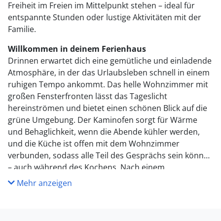
Freiheit im Freien im Mittelpunkt stehen – ideal für
entspannte Stunden oder lustige Aktivitäten mit der
Familie.
Willkommen in deinem Ferienhaus
Drinnen erwartet dich eine gemütliche und einladende
Atmosphäre, in der das Urlaubsleben schnell in einem
ruhigen Tempo ankommt. Das helle Wohnzimmer mit
großen Fensterfronten lässt das Tageslicht
hereinströmen und bietet einen schönen Blick auf die
grüne Umgebung. Der Kaminofen sorgt für Wärme
und Behaglichkeit, wenn die Abende kühler werden,
und die Küche ist offen mit dem Wohnzimmer
verbunden, sodass alle Teil des Gesprächs sein können
– auch während des Kochens. Nach einem
erlebnisreichen Tag kannst du es dir auf dem Sofa mit
Mehr anzeigen
einem guten Buch oder einem Brettspiel gemütlich
machen, während du dem Knistern der Flammen
lauschst.