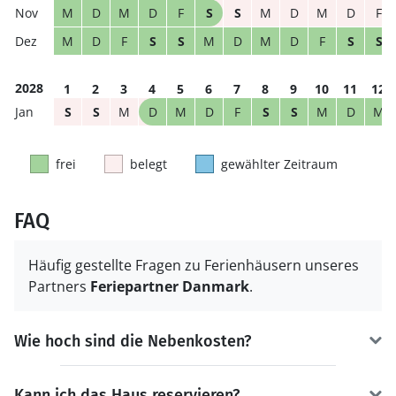
M
D
M
D
F
S
S
M
D
M
D
F
M
D
F
S
S
M
D
M
D
F
S
S
2028
1
2
3
4
5
6
7
8
9
10
11
12
S
S
M
D
M
D
F
S
S
M
D
M
frei
belegt
gewählter Zeitraum
FAQ
Häufig gestellte Fragen zu Ferienhäusern unseres
Partners
Feriepartner Danmark
.
Wie hoch sind die Nebenkosten?
Kann ich das Haus reservieren?