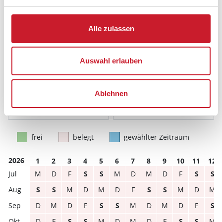
Anzahl Reisende auswählen
Anreisetag im Belegungskalender anklicken
Sie bekommen Verfügbarkeit und Preis angezeigt
Alle zulassen
Bitte beachten Sie, dass sich bei Änderungen des
Reisezeitraumes auch Änderungen bei der
Auswahl erlauben
Hausbeschreibung und/oder der Ausstattung ergeben
können.
Ablehnen
Reisedauer
Anzahl Reisende
frei
belegt
gewählter Zeitraum
2026
1
2
3
4
5
6
7
8
9
10
11
12
M
D
F
S
S
M
D
M
D
F
S
S
S
S
M
D
M
D
F
S
S
M
D
M
D
M
D
F
S
S
M
D
M
D
F
S
D
F
S
S
M
D
M
D
F
S
S
M