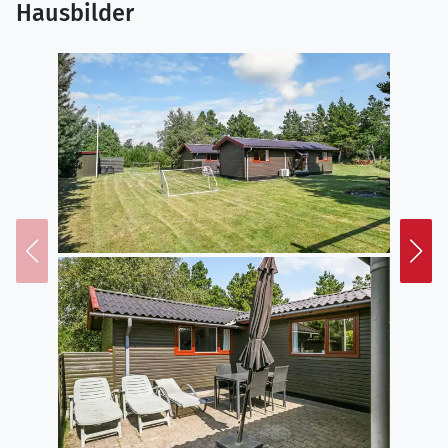
Hausbilder
Genieße das Leben im Freien
Das Ferienhaus liegt auf einem schönen, privaten
Grundstück, auf dem du das Leben ganz ungestört
genießen kannst. Die große Rasenfläche lädt zu Spiel
und Spaß ein – sei es eine Partie Krocket, Wikingerspiel
oder einfach eine gute alte Fangrunde. Es gibt
außerdem Platz, um sich in der Sonne mit einem
kühlen Getränk zu entspannen oder im Schatten ein
gutes Buch zu lesen. Die Terrasse ist perfekt für lange,
warme Sommerabende, an denen der Grill angezündet
und die Mahlzeiten unter freiem Himmel genossen
werden können. Hier ist Platz für Lebendigkeit und
Entspannung – ganz so, wie es die Urlaubsstimmung
verlangt.
Entdecke deine Umgebung
Fynsland 28 liegt in einer ruhigen Gegend von Blåvand,
und dennoch hast du nur kurze Wege zum Strand und