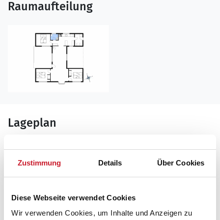
Raumaufteilung
Lageplan
Adresse
Ferienhaus BV413
Zustimmung
Details
Über Cookies
Fynsland 28
Blåvand
6857 Blåvand
Diese Webseite verwendet Cookies
Wir verwenden Cookies, um Inhalte und Anzeigen zu