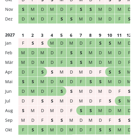
S
M
D
M
D
F
S
S
M
D
M
D
D
M
D
F
S
S
M
D
M
D
F
S
2027
1
2
3
4
5
6
7
8
9
10
11
12
F
S
S
M
D
M
D
F
S
S
M
D
M
D
M
D
F
S
S
M
D
M
D
F
M
D
M
D
F
S
S
M
D
M
D
F
D
F
S
S
M
D
M
D
F
S
S
M
S
S
M
D
M
D
F
S
S
M
D
M
D
M
D
F
S
S
M
D
M
D
F
S
D
F
S
S
M
D
M
D
F
S
S
M
S
M
D
M
D
F
S
S
M
D
M
D
M
D
F
S
S
M
D
M
D
F
S
S
F
S
S
M
D
M
D
F
S
S
M
D