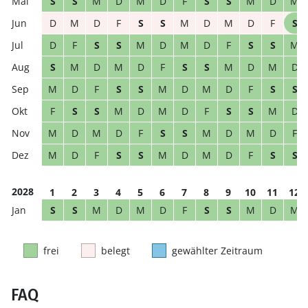
S
S
M
D
M
D
F
S
S
M
D
M
D
M
D
F
S
S
M
D
M
D
F
S
D
F
S
S
M
D
M
D
F
S
S
M
S
M
D
M
D
F
S
S
M
D
M
D
M
D
F
S
S
M
D
M
D
F
S
S
F
S
S
M
D
M
D
F
S
S
M
D
M
D
M
D
F
S
S
M
D
M
D
F
M
D
F
S
S
M
D
M
D
F
S
S
2028
1
2
3
4
5
6
7
8
9
10
11
12
S
S
M
D
M
D
F
S
S
M
D
M
frei
belegt
gewählter Zeitraum
FAQ