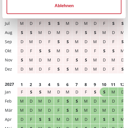
frei
belegt
gewählter Zeitraum
Ablehnen
2026
1
2
3
4
5
6
7
8
9
10
11
12
M
D
F
S
S
M
D
M
D
F
S
S
S
S
M
D
M
D
F
S
S
M
D
M
D
M
D
F
S
S
M
D
M
D
F
S
D
F
S
S
M
D
M
D
F
S
S
M
S
M
D
M
D
F
S
S
M
D
M
D
D
M
D
F
S
S
M
D
M
D
F
S
2027
1
2
3
4
5
6
7
8
9
10
11
12
F
S
S
M
D
M
D
F
S
S
M
D
M
D
M
D
F
S
S
M
D
M
D
F
M
D
M
D
F
S
S
M
D
M
D
F
D
F
S
S
M
D
M
D
F
S
S
M