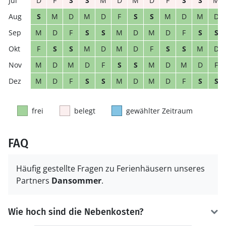
D
F
S
S
M
D
M
D
F
S
S
M
S
M
D
M
D
F
S
S
M
D
M
D
M
D
F
S
S
M
D
M
D
F
S
S
F
S
S
M
D
M
D
F
S
S
M
D
M
D
M
D
F
S
S
M
D
M
D
F
M
D
F
S
S
M
D
M
D
F
S
S
frei
belegt
gewählter Zeitraum
FAQ
Häufig gestellte Fragen zu Ferienhäusern unseres
Partners
Dansommer
.
Wie hoch sind die Nebenkosten?