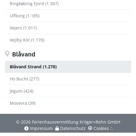
Ringkøbing Fjord (1.307)
Ulfborg (1.185)
Vejers (1.011)
Vejlby Klit (1.170)
Blåvand
Blåvand Strand (1.278)
Ho Bucht (277)
Jegum (424)
Mosevra (39)
© 2026 Ferienhausvermittlung Kröger+Rehn GmbH
Impressum
Datenschutz
Cookies
∴