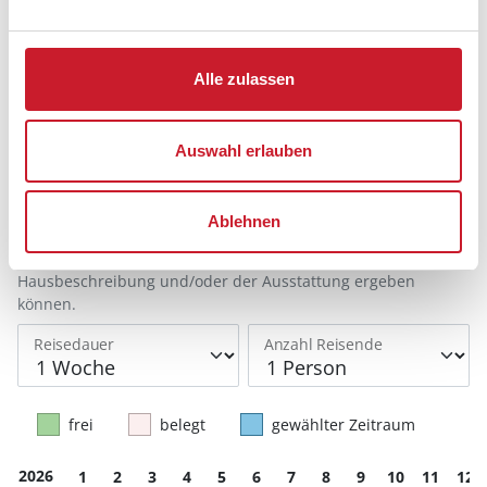
Belegungskalender
Alle zulassen
Reisedauer auswählen
Anzahl Reisende auswählen
Auswahl erlauben
Anreisetag im Belegungskalender anklicken
Sie bekommen Verfügbarkeit und Preis angezeigt
Ablehnen
Bitte beachten Sie, dass sich bei Änderungen des
Reisezeitraumes auch Änderungen bei der
Hausbeschreibung und/oder der Ausstattung ergeben
können.
Reisedauer
Anzahl Reisende
frei
belegt
gewählter Zeitraum
2026
1
2
3
4
5
6
7
8
9
10
11
12