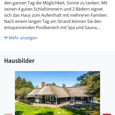
den ganzen Tag die Möglichkeit, Sonne zu tanken. Mit
seinen 4 guten Schlafzimmern und 2 Bädern eignet
sich das Haus zum Aufenthalt mit mehreren Familien.
Nach einem langen Tag am Strand können Sie den
entspannenden Poolbereich mit Spa und Sauna
nutzen. Spielen Sie eine Partie Pétanque oder fordern
Mehr anzeigen
Sie Ihre Mitreisenden beim Tischtennis heraus, eine
kleine Platte steht zusammengeklappt im Schuppen
und kann auf der Terrasse aufgestellt werden.
Hausbilder
Blåvand ist umgeben von einem postkartenschönen
Naturgebiet mit beeindruckenden, großen
Dünenformationen vor dem fast endlosen Sandstrand.
Das Hinterland besteht aus großen, ungestörten
Gebieten mit offener Natur, Heide und Wald.
Das Aktivitätszentrum Blåvand bietet eine Vielzahl von
Aktivitäten. z.B. Tennis, Squash, Badminton,
Tischtennis, Spielautomaten und Beachvolleyball.