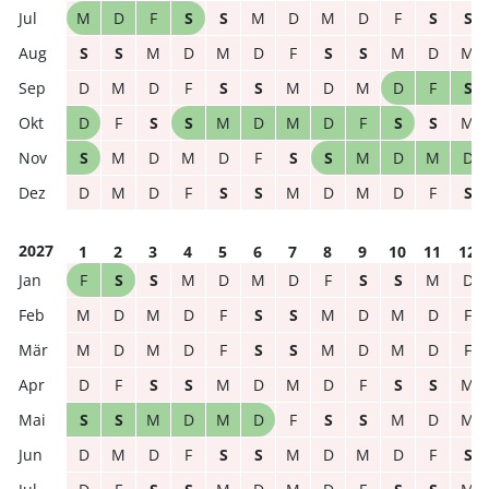
M
D
F
S
S
M
D
M
D
F
S
S
S
S
M
D
M
D
F
S
S
M
D
M
D
M
D
F
S
S
M
D
M
D
F
S
D
F
S
S
M
D
M
D
F
S
S
M
S
M
D
M
D
F
S
S
M
D
M
D
D
M
D
F
S
S
M
D
M
D
F
S
2027
1
2
3
4
5
6
7
8
9
10
11
12
F
S
S
M
D
M
D
F
S
S
M
D
M
D
M
D
F
S
S
M
D
M
D
F
M
D
M
D
F
S
S
M
D
M
D
F
D
F
S
S
M
D
M
D
F
S
S
M
S
S
M
D
M
D
F
S
S
M
D
M
D
M
D
F
S
S
M
D
M
D
F
S