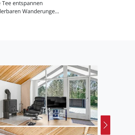
se Tee entspannen
nderbaren Wanderungen
åvand Mini Zoo, ein
rten. Ebenso liegt das
beeindruckenden Wellen.
othirschen in
rm Blåvand Fyr und
dschaft. Für
mberaubende Natur.