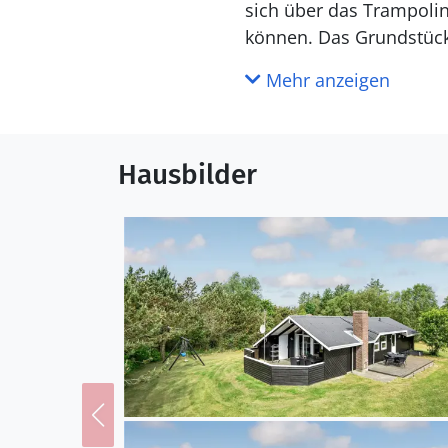
sich über das Trampolin
können. Das Grundstück
in der malerischen Natu
Mehr anzeigen
charmanter kleiner Zoo 
Tirpitz Museum, ein be
Hausbilder
Blåvand ist eine klassi
Besuchen Sie das geschü
Dänemark beobachten k
genießen Sie die spekta
Wanderfreunde gibt es 