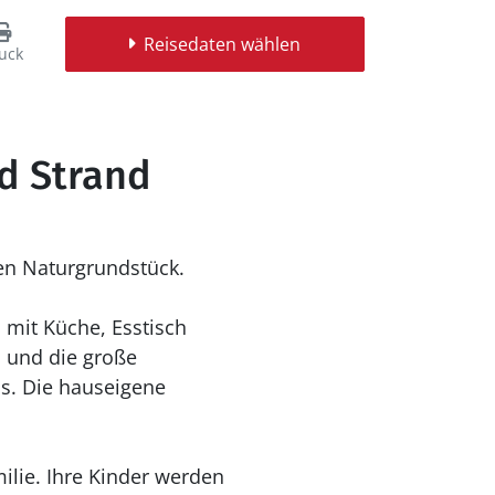
Reisedaten wählen
uck
nd Strand
ßen Naturgrundstück.
mit Küche, Esstisch
 und die große
us. Die hauseigene
milie. Ihre Kinder werden