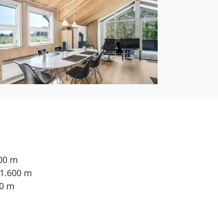
600 m
 1.600 m
00 m