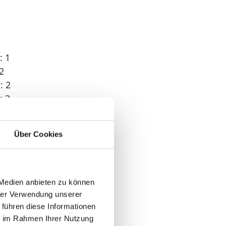
: 1
2
: 2
: 3
Über Cookies
 1
 Medien anbieten zu können
hrer Verwendung unserer
 führen diese Informationen
ie im Rahmen Ihrer Nutzung