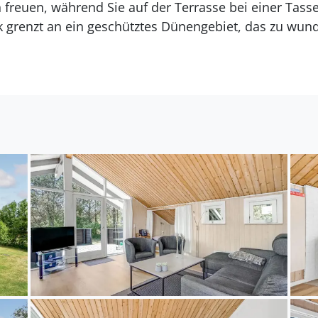
 freuen, während Sie auf der Terrasse bei einer Tas
 grenzt an ein geschütztes Dünengebiet, das zu wu
r einlädt. In unmittelbarer Nähe befindet sich der Bl
mit Streicheltieren, Bauernhoftieren und exotischen A
eindruckendes Festungsbauwerk, in der Nähe.
sche Badeortschaft mit herrlichen Sandstränden und 
tzte Naturgebiet, wo Sie die größte Population von R
önnen, oder erklimmen Sie den berühmten Leuchttu
kuläre Aussicht auf die Küste und die umliegende Lan
zahlreiche gut ausgeschilderte Routen durch die ate