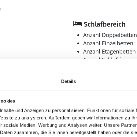
6
²
Schlafbereich
Anzahl Doppelbetten
Anzahl Einzelbetten: 
Anzahl Etagenbetten 
Anzahl Schlafzimmer
Bad
Details
Anzahl Duschen: 1
Anzahl Badezimmer:
Anzahl Toiletten: 1
Cookies
en
Dusche
nhalte und Anzeigen zu personalisieren, Funktionen für soziale
Waschmaschine
Website zu analysieren. Außerdem geben wir Informationen zu I
r soziale Medien, Werbung und Analysen weiter. Unsere Partner
 Daten zusammen, die Sie ihnen bereitgestellt haben oder die s