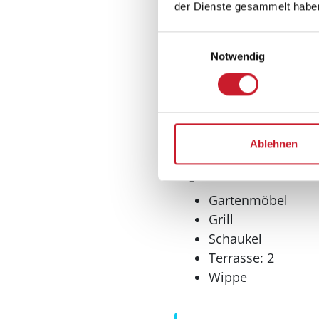
Tiefkühler: 5 l
der Dienste gesammelt habe
Gefrierfach
Einwilligungsauswahl
Wellness
Notwendig
Sauna
Ablehnen
Aussenbereich
Gartenmöbel
Grill
Schaukel
Terrasse: 2
Wippe