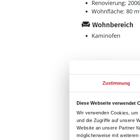
Renovierung: 200
Wohnfläche: 80 m
Wohnbereich
Kaminofen
Küche
Zustimmung
Dunstabzug
Geschirrspüler
Herd
Diese Webseite verwendet 
Elektroherd mit Backof
Wir verwenden Cookies, um I
Kaffeemaschine
und die Zugriffe auf unsere 
Kühlschrank
Website an unsere Partner fü
Mikrowelle
möglicherweise mit weiteren